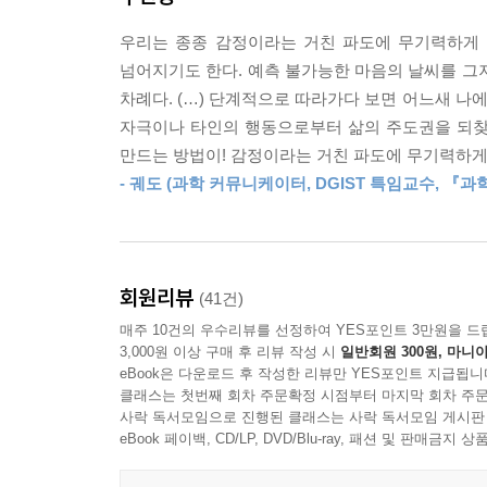
렇게 농담하기도 했다. “아마 스님들에게 다량의 테
--- p.177~178 「테스토스테론」 중에서
우리는 종종 감정이라는 거친 파도에 무기력하게 
실제로 호르몬은 우리의 판단과 태도에 막대한 영
넘어지기도 한다. 예측 불가능한 마음의 날씨를 그
감정이 호르몬의 영역이기에 발생한다. 저자는 이
극심한 우울증에서 벗어났을 때 깨달은 건, 사회가 
차례다. (…) 단계적으로 따라가다 보면 어느새 나
방법과 그랬을 때의 긍정적인 효과를 소개한다.
습관도 괜찮았지만, 진짜 문제는 사회를 지배하는 
자극이나 타인의 행동으로부터 삶의 주도권을 되찾
공들여 준비한 회의를 성공적으로 마치고 싶다면 
리는 게 성공이라 믿었지만, 실은 전부 엉터리였다.
만드는 방법이! 감정이라는 거친 파도에 무기력하게
음악을 들으며 테스토스테론을 분비시켜 진취적인 
는 일. 그 상태에 도달하면 무엇이든 할 수 있다.
- 궤도 (과학 커뮤니케이터, DGIST 특임교수, 『
양손에 쥐는 게 도움이 된다. 몸이 따뜻해지면 옥시
『인생은 호르몬』은 신경전달물질의 생물학적 지
--- p.245 「새로운 나, 새로운 미래」 중에서
1분간의 짜릿한 냉수욕으로 엔도르핀을 뿜어내 
되찾다 보면 어느새 강렬한 자극을 추구하던 습관
회원리뷰
(41건)
마음가짐은 내 안의 화학작용을 얼마나 잘 조율하고
매주 10건의 우수리뷰를 선정하여 YES포인트 3만원을 드
3,000원 이상 구매 후 리뷰 작성 시
일반회원 300원, 마니아
여섯 가지 물질을 조합한 상황별 레시피로
eBook은 다운로드 후 작성한 리뷰만 YES포인트 지급됩니
지금 내게 필요한 감정을 제조하다
클래스는 첫번째 회차 주문확정 시점부터 마지막 회차 주문
사락 독서모임으로 진행된 클래스는 사락 독서모임 게시판
eBook 페이백, CD/LP, DVD/Blu-ray, 패션 및 판매금
놀랍게도 호르몬은 상황에 따라 여러 가지를 조합해 
저자는 그때그때 필요한 것들을 적절히 조합해 감정