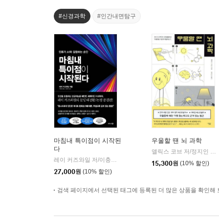
#신경과학
#인간내면탐구
마침내 특이점이 시작된
우울할 땐 뇌 과학
다
앨릭스 코브 저/정지인 역
|
레이 커즈와일 저/이충호 역/장대익 감수
비즈니스북스
|
15,300
원
(10% 할인)
27,000
원
(10% 할인)
검색 페이지에서 선택된 태그에 등록된 더 많은 상품을 확인해 