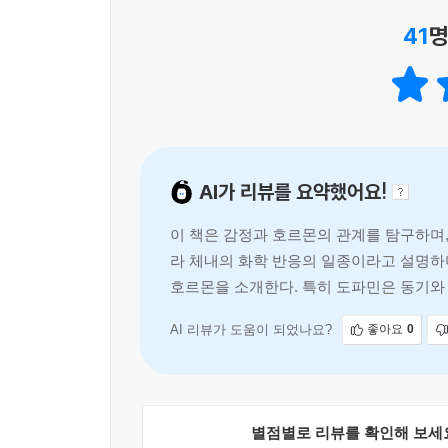
앞둔 사람이라면 테스토스테론으로 자신감을 채우고
41
명
우선 세로토닌으로 마음을 안정시킨 다음 도파민을 
공장을 가동해 신경전달물질을 만들어내는 방법을 터
짜증에 가득 차 상황을 부정적으로 바라보고 자꾸
들이켠 게 원인이다. 『인생은 호르몬』으로 몸
분비하는 방법을 터득하면 분명 어제보다 완벽한 
가꾸는 역량은 호르몬을 어떻게 관리하는지에 달려 
AI가 리뷰를 요약했어요!
몰랐던 새로운 버전의 자신을 만나보자.
이 책은 감정과 호르몬의 관계를 탐구하며
라 체내의 화학 반응의 일종이라고 설명하며
호르몬을 소개한다. 특히 도파민은 동기와
수 있음을 강조한다.
AI 리뷰가 도움이 되었나요?
좋아요
0