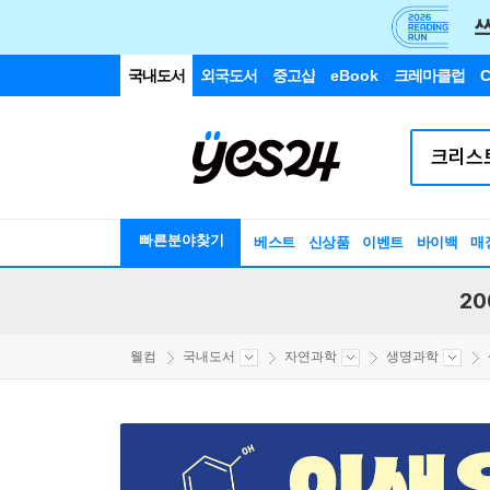
국내도서
외국도서
중고샵
eBook
크레마클럽
C
빠른분야찾기
베스트
신상품
이벤트
바이백
매
20
웰컴
국내도서
자연과학
생명과학