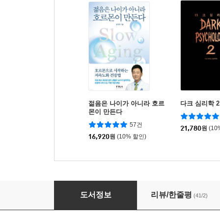
젊음은 나이가 아니라 호르
다크 심리학 2
몬이 만든다
57건
21,780
원
(10
16,920
원
(10% 할인)
인생은 호르몬
도서정보
리뷰/한줄평
(41/2)