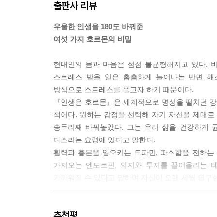
출판사 리뷰
신이 적어지면 우리 몸을 이루는 세포가 정말로 죽을
--- p.69 「옥시토신」 중에서
우울한 인생을 180도 바꿔준
여섯 가지 호르몬의 비밀
세로토닌은 사회적 지위와 밀접한 관계가 있다고 밝혀
협받지 않는다고 느끼기 때문에 편안하고 건강하며 
현대인의 몸과 마음은 점점 불균형해지고 있다. 비
--- p.95 「세로토닌」 중에서
스트레스 받을 일은 촘촘하게 늘어나는 반면 해
방식으로 스트레스를 풀고자 하기 때문이다.
코르티솔은 면역계가 연료로 사용할 수 있게 포도당
『인생은 호르몬』은 세계적으로 명성을 떨치던 강
의 균형을 잡아주기에 그 자체로 중요한 역할을 해
책이다. 원하는 감정을 선택해 자기 자신을 제대로 
--- p.123 「코르티솔」 중에서
송두리째 바꿔놓았다. 그는 우리 삶을 건강하게 균
다스리는 요령에 있다고 말한다.
엔도르핀은 의학용 모르핀과 달리 인간이 스스로 생산
활력과 흥분을 일으키는 도파민, 따스함을 전하는
고 싶을 때 천사의 칵테일에 첨가하면 딱 좋은 물질
가져오는 엔도르핀, 의지와 투지를 끌어올리는 테
--- p.161 「엔도르핀」 중에서
가까워질 수 있다고 말하며 자신이 오랜 세월 연구
사회적 지위를 높이기 위해 선택한 기술이 상냥함
신경전달물질의 과학적 원리부터
리를 더 재밌게 만들어줄 것이고, 새로운 발명품
추천평
일상생활 속 실용적 기술까지