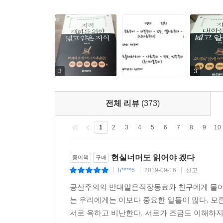
---「근대 자본주의의 전개 : 공급과잉이 시작되
인류는 역사가 시작된 이래 왕이라는 존재의 지배
을 갖지 못한 채 인류는 존재해온 것이다. 그러다
대혁명이다. 프랑스 대혁명을 계기로, 지배를 받지 
3
3
일 뿐이었다. 하지만 왕을 몰아낸 프랑스 대혁명은
A는 단두대로 걸음을 옮겼다. A의 모습이 보이기 
전체 리뷰
(373)
부터 권한을 받았다고 사람들에게 말하기는 했으나,
해주면서 알게 된 그들의 권력욕은 마음으로나마 교회
1
2
3
4
5
6
7
8
9
10
대에 걸리는 것이 보였다. B의 마음은 복잡했다. 
신론적인 말들이 어쩐지 찜찜했다. 어쩐지 무신론자
현실너머도 읽어야 겠다
종이책
구매
멀리 신과 가장 가까울 것 같은 A가 단두대에 목을
h****6
2019-09-16
신고
|
|
|
람들의 함성 소리가 높아졌다. B는 충격적인 광경에
공산주의의 반대말은직장동료와 친구에게 물어봤다
다. 그리고 중세가 끝나는 순간이었다.
는 우리에게는 이보다 중요한 일들이 많다. 모
---「중세 봉건제사회 : 계급은 더욱 세분화되었다
서로 욕하고 비난한다. 서로가 조금도 이해하지