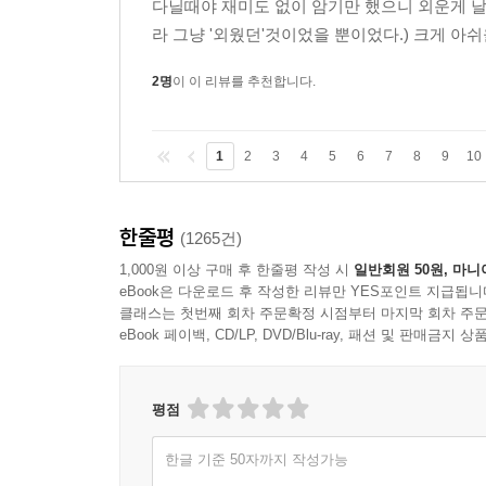
다닐때야 재미도 없이 암기만 했으니 외운게 날
라 그냥 '외웠던'것이었을 뿐이었다.) 크게 아쉬
2명
이 이 리뷰를 추천합니다.
1
2
3
4
5
6
7
8
9
10
한줄평
(1265건)
1,000원 이상 구매 후 한줄평 작성 시
일반회원 50원, 마니
eBook은 다운로드 후 작성한 리뷰만 YES포인트 지급됩니
클래스는 첫번째 회차 주문확정 시점부터 마지막 회차 주문
eBook 페이백, CD/LP, DVD/Blu-ray, 패션 및 판매금
평점
한글 기준 50자까지 작성가능