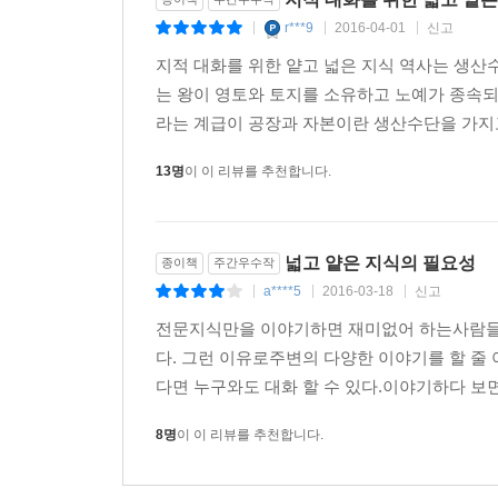
원주민 족장이 말했다.
r***9
2016-04-01
신고
|
|
|
“줄 게 없는데.”
지적 대화를 위한 얕고 넓은 지식 역사는 생산
생각해보니 그렇다. 원주민들은 가진 게 없어서 구두와
는 왕이 영토와 토지를 소유하고 노예가 종속
“소 한 마리당 구두 다섯 켤레로 하자.”
라는 계급이 공장과 자본이란 생산수단을 가지고
원주민 족장이 준비한 듯 그 말에 대답했다.
“나는 당신의 말을 이해할 수 없다. 소에게는 우리
13명
이 이 리뷰를 추천합니다.
성장한 형제다. 형제를 사고판다는 것은 가족을 사
그런 일은 있을 수 없고, 이해할 수도 없는 일이다.”
B가 준비해온 총을 뽑아서 족장과 함께 나온 원주민 
넓고 얕은 지식의 필요성
종이책
주간우수작
원주민 족장이 말했다.
a****5
2016-03-18
신고
|
|
|
“일곱 켤레로 하시죠.”
전문지식만을 이야기하면 재미없어 하는사람들도 
시장이 개척되었다.
다. 그런 이유로주변의 다양한 이야기를 할 줄 
다면 누구와도 대화 할 수 있다.이야기하다 보면
이후 B는 원주민들에게 구두를 공급하고 소를 대가
했다. 원주민이 제공한 원재료로 구두를 가공하고,
8명
이 이 리뷰를 추천합니다.
생산할 수 있었다. 소비는 원주민을 협박하면 된다.
식민지를 개척하는 제국주의 시대가 도래한 것이다