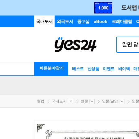
국내도서
외국도서
중고샵
eBook
크레마클럽
C
빠른분야찾기
베스트
신상품
이벤트
바이백
매
웰컴
국내도서
인문
인문/교양
인