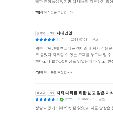
딱한 분야들이 많지만 책 내용이 지루하지 않아서
2명
이 이 리뷰를 추천합니다.
지대넓얕
종이책
구매
j****i
2018-07-23
신고
|
|
|
계속 상위권에 랭크되는 책이길래 회사 직원분들
무 좋았다.지루할 수 있는 주제를 누구나 알 수
한다고나 할까..절반정도 읽었는데 다 읽고 '현
2명
이 이 리뷰를 추천합니다.
지적 대화를 위한 넓고 얕은 지
종이책
구매
y*****i
2018-04-07
신고
|
|
|
정말 재밌게 이해쏙쏙 잘 읽었고, 지금 당장은 큰