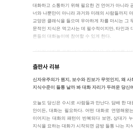
대화하고 소통하기 위해 필요한 건 언어가 아니라 공
너와 나뿐만이 아니라 과거와 미래의 사람들까지 아
교양은 클래식을 들으며 우아하게 차를 마시는 그 무
문적인 지식은 먹고사는 데 필수적이지만, 타인과 
른들의 대화놀이에 참여할 수 있게 한다.
《지적 대화를 위한 넓고 얕은 지식》은 우리를 심
드라이브를 즐기기 위해서는 최소한 운전면허가 있어야
출판사 리뷰
화놀이도 예외일 수는 없다. 성인들의 대화놀이에 
한 넓고 얕은 지식도 없이 재미있고 깊이 있는 대화
신자유주의가 뭔지, 보수와 진보가 무엇인지, 왜 
그렇다면 지적 대화를 위해서 필요한 최소한의 지식은
지식수준이 들통 날까 봐 대화 자리가 두려운 당신
이해하게 되면 그때서야 세계에 발 딛고 있던 ‘나’를
다.
오늘도 당신은 수시로 사람들과 만난다. 담배 한 대
나에게 보이지 않고 숨겨졌던 세계에 대한 이해. 이
안이든, 대화는 필요하다. 어떤 대화로 연명해왔
---「프롤로그」중에서
이어지는 대화의 패턴이 반복되다 보면, 상대가 누
지식을 요하는 대화가 시작되면 금방 들통 나는 지
정말 무엇인가 이상한 것 같다. B는 바보인가? B