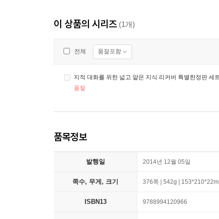
이 상품의 시리즈
(1개)
품절포함
전체
지적 대화를 위한 넓고 얕은 지식 리커버 특별한정판 세
품절
품목정보
발행일
2014년 12월 05일
쪽수, 무게, 크기
376쪽 | 542g | 153*210*22
ISBN13
9788994120966