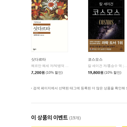
싯다르타
코스모스
헤르만 헤세 저/박병덕 역
민음사
칼 세이건 저/홍승수 역
|
|
7,200
원
(10% 할인)
19,800
원
(10% 할인)
검색 페이지에서 선택된 태그에 등록된 더 많은 상품을 확인해 
이 상품의 이벤트
(19개)