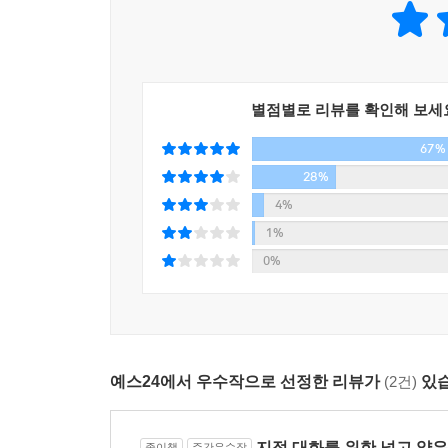
독단적으로 지배하고자 하는 욕망을 지닌 자일수록,
정치적 이슈 등 개별적 사건들이 자연스럽게 자리를
여기서 오해하면 안 되는 것이 있다. 지배자에 의해
재함을 증명하는 것은 아니라는 것이다. 신이 존재하
매일 공부하는 것 같지만 실은 얕은 지식조차 없음
다루어질 것이다. 여기서 말하고자 하는 것은 역사적
대화에서 당당한 목소리를 내는 진짜 지식인이 되는
것이다.
별점별로 리뷰를 확인해 보세
---「고대 노예제사회 : 생산수단은 왕과 노예를 
67%
지금 이 세계에 대해 제대로 말하지 못하는 지
풍요로워지지 않는다. 넓고 얕은 지식, 그러나 세
28%
그렇다면 수요를 늘릴 수 있는 방안은 무엇인가? 역
내는 진짜 지식인만이 경쟁력을 얻고 힘을 가질 수 
4%
구두의 가격을 낮춰 소비를 유도하는 것이다. 특별히
1%
수적인 방법이 있을 수는 있다. 하지만 이러한 방법들
0%
가지 해결 방안이 그나마 가장 궁극적인 방안이다.
다.
우선 새로운 시장을 개척하는 방법부터 생각해보자. 
서 배를 한 척 구입한 다음 창고에 쌓여 있던 구두
예스24에서 우수작으로 선정한 리뷰가
(2건)
있습
사람들은 아예 신발을 신지 않는다고 하니, 그곳은 
도 큰 이익이 남을 것이다. 배가 해안에 도착하자 
“구두 팔러 왔어.”
지적 대화를 위한 넓고 얕은
종이책
주간우수작