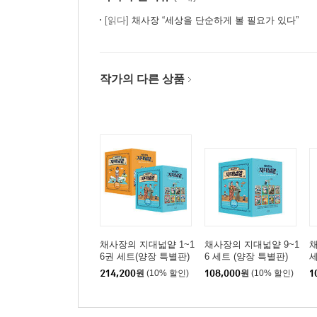
[읽다]
채사장 “세상을 단순하게 볼 필요가 있다”
작가의 다른 상품
채사장의 지대넓얕 1~1
채사장의 지대넓얕 9~1
채
6권 세트(양장 특별판)
6 세트 (양장 특별판)
세
214,200
원
(10% 할인)
108,000
원
(10% 할인)
1