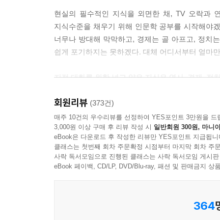
준다. 노동은 오직 B 혼자서 했는데, B의 노동의 
현실의 필수적인 지식을 외면한 채, TV 오락과 
지식수준을 채우기 위해 인문학 공부를 시작해야겠
B는 생각이 여기에 이르자, 이건 아니다 싶었다. 뭔
너무나 방대해 막막하고, 경제는 골 아프고, 정치
축을 기르느라 피부는 구릿빛으로 그을렸고, 몸은 단
쉽게 포기하지는 못하겠다. 대체 어디서부터 얼마만
손 하나 까딱하지 않아서 피부는 허여멀겋고 팔다리
자신이 A의 지배를 받을 이유가
지적 대화를 위한 넓고 얕은 지식은 역사, 경제, 
없어 보였다. 이제 B는 A가 부르면 못 들은 체하
것을 곧 알아챘다. 조금만 뭐라 해도 B는 가자미눈을
회원리뷰
역사는 직선적 시간관에 의해 설명된다. 이 과정
(373건)
시렁거리며 또 무슨 일이냐고 물었다. A가 B를 가까
이해된다. 역사가 경제로 맞물리는 순간, 현재의 
매주 10건의 우수리뷰를 선정하여 YES포인트 3만원을 드
“이건 비밀인데, 너만 알고 있어. 나, 사실은 신이다.
3,000원 이상 구매 후 리뷰 작성 시
일반회원 300원, 마니아
보수에 대한 잘못된 시각이 바로잡히고, 사회에서 
eBook은 다운로드 후 작성한 리뷰만 YES포인트 지급됩니
이후 B는 열심히 일했다. A가 일을 시키면 즐거운
클래스는 첫번째 회차 주문확정 시점부터 마지막 회차 주문
책을 읽는 순간, 독자는 그토록 방대했던 지식의 
사락 독서모임으로 진행된 클래스는 사락 독서모임 게시판
이유가 없었다. A가 생산수단을 독점하는 것이나, 
책을 덮는 순간, 독자는 이 시대의 힘 있는 지식인으
eBook 페이백, CD/LP, DVD/Blu-ray, 패션 및 판매금
없게 되었다.
지적 대화를 위한 넓고 얕은 지식은 개별적 지식
‘신’은 요청된다. 지배자는 신을 부른다. 신이 진
364
의미하는지, 진보와 보수가 무엇인지, 사회문제
심사가 아니다. 지배자 자신이 부를 수 있는 ‘신’
세계사는 물론 경제 원리, 정치 이슈, 사회문제들