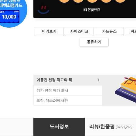
미리보기
사이즈비교
카드뉴스
파
공유하기
이동진 선정 최고의 책
기간 한정 특가 도서
오직, 예스24에서만
지적 대화를 위한 넓고 얕은 지식
도서정보
리뷰/한줄평
(373/1,265)