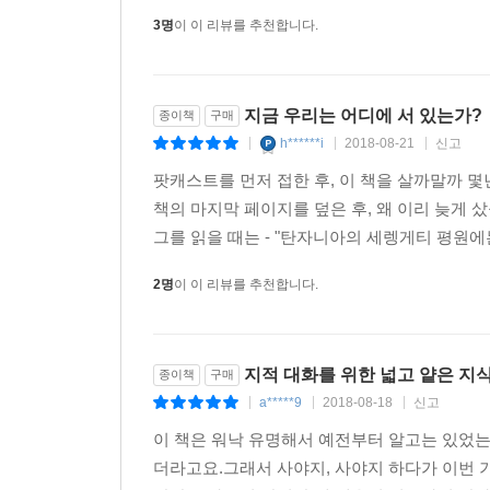
우리는 이제까지 보수와 진보, 그리고 민주주의와
3명
이 이 리뷰를 추천합니다.
진보를 선택할 권한을 가졌다. 모든 책임은 대중에게
그래서 지적인 대화가 필요하다. 누군가 알려줄 할 
별 방법을 알려주는 사람이 필요하다. 모든 정치
지금 우리는 어디에 서 있는가?
종이책
구매
는 사실을 알려줄 사람이 필요하다. 실제로는 보
h******i
2018-08-21
신고
|
|
|
내는 사람에게, 무엇이 잘못된 것인지를 알려줄 사람
팟캐스트를 먼저 접한 후, 이 책을 살까말까 몇
이익을 위한 심오한 ‘놀이’다. 스포츠, 연예, 이성
책의 마지막 페이지를 덮은 후, 왜 이리 늦게
한 대화놀이야말로 우리가 살고 있는 사회를 조금은
그를 읽을 때는 - "탄자니아의 세렝게티 평원에
---「정치 : 최종 정리」중에서
2명
이 이 리뷰를 추천합니다.
지적 대화를 위한 넓고 얕은 지
종이책
구매
a*****9
2018-08-18
신고
|
|
|
이 책은 워낙 유명해서 예전부터 알고는 있었는
더라고요.그래서 사야지, 사야지 하다가 이번 