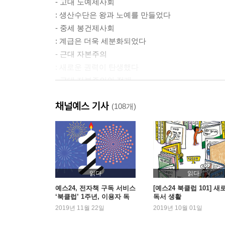
- 고대 노예제사회
: 생산수단은 왕과 노예를 만들었다
- 중세 봉건제사회
: 계급은 더욱 세분화되었다
- 근대 자본주의
: 새로운 권력이 탄생했다
- 근대 자본주의의 전개
: 공급과잉이 시작되었다
채널예스 기사
- 제국주의
(108개)
: 그들에게는 식민지가 필요했다
- 제1차 세계대전
: 공급과잉이 전쟁을 일으켰다
- 세계 경제대공황
: 가격경쟁은 대공황으로 이어졌다
읽다
읽다
- 제2차 세계대전
예스24, 전자책 구독 서비스
[예스24 북클럽 101] 새
‘북클럽’ 1주년, 이용자 독
독서 생활
: 누가 우위를 차지할 것인가
서 행태 분석
2019년 11월 22일
2019년 10월 01일
- 냉전시대
: 왜 자본주의와 공산주의는 대립하는가