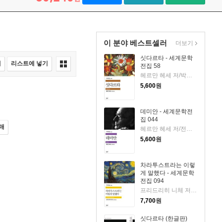
이 분야 베스트셀러
더보기
싯다르타 - 세계문학
매
리스트에 넣기
전집 58
헤르만 헤세 저/박병덕 역
5,600
원
데미안 - 세계문학전
집 044
매
헤르만 헤세 저/전영애 역
5,600
원
차라투스트라는 이렇
게 말했다 - 세계문학
전집 094
프리드리히 니체 저/장희창 역
7,700
원
싯다르타 (한글판)