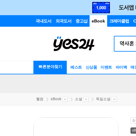
국내도서
외국도서
중고샵
eBook
크레마클럽
C
빠른분야찾기
베스트
신상품
이벤트
바이백
매
웰컴
eBook
소설
독일소설
소
eB