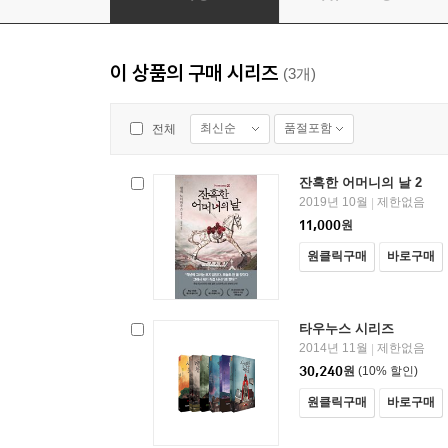
이 상품의 구매 시리즈
(3개)
최신순
품절포함
전체
잔혹한 어머니의 날 2
2019년 10월
제한없음
|
11,000
원
원클릭구매
바로구매
타우누스 시리즈
2014년 11월
제한없음
|
30,240
원
(10% 할인)
원클릭구매
바로구매