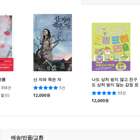
여름
산 자와 죽은 자
나도 상처 받지 않고 친구
도 상처 받지 않는 감정 표
358건
5건
현 연습
53건
 할인)
12,000
원
12,000
원
배송/반품/교환