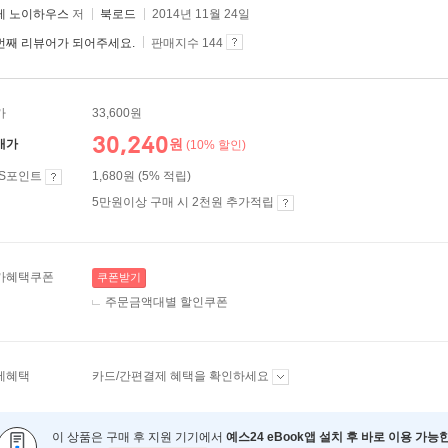
레 노이하우스
저
북로드
2014년 11월 24일
번째 리뷰어가 되어주세요.
판매지수 144
가
33,600원
30,240
원
매가
(10% 할인)
ES포인트
1,680원 (5% 적립)
5만원이상 구매 시 2천원 추가적립
가혜택쿠폰
쿠폰받기
주문금액대별 할인쿠폰
제혜택
카드/간편결제 혜택을 확인하세요
이 상품은 구매 후 지원 기기에서
예스24 eBook앱 설치 후 바로 이용 가능