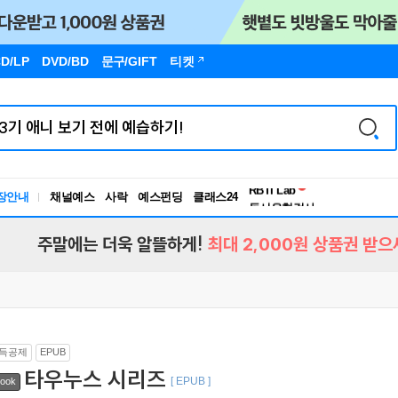
D/LP
DVD/BD
문구
/GIFT
티켓
독서유형검사
RBTI Lab
장안내
채널예스
사락
예스펀딩
클래스24
독서유형검사
주말에는 더욱 알뜰하게!
최대 2,000원 상품권 받으
득공제
EPUB
타우누스 시리즈
[ EPUB ]
ook