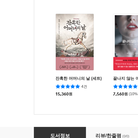
잔혹한 어머니의 날 (세트)
끝나지 않는 
4건
15,360
원
7,560
원
(10%
타우누스 시리즈
도서정보
리뷰/한줄평
(0/0)