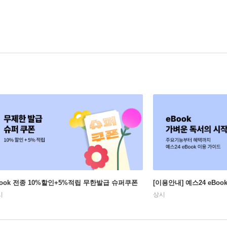
Book 전종 10%할인+5%적립 무한발급 슈퍼쿠폰
[이용안내] 예스24 eBo
시
상시