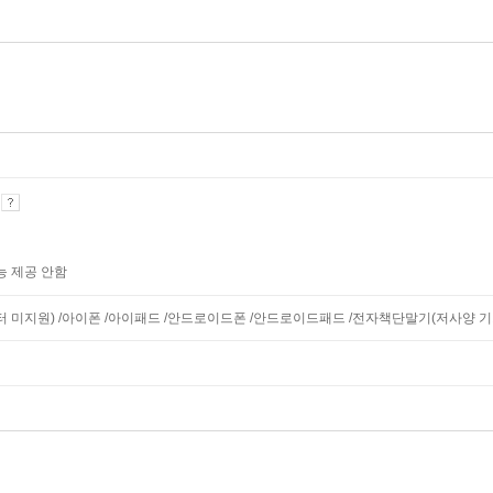
기
능 제공 안함
니터 미지원) /아이폰 /아이패드 /안드로이드폰 /안드로이드패드 /전자책단말기(저사양 기기 