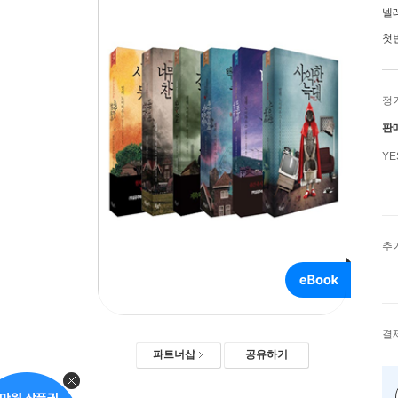
넬
첫
정
판
Y
추
결
파트너샵
공유하기