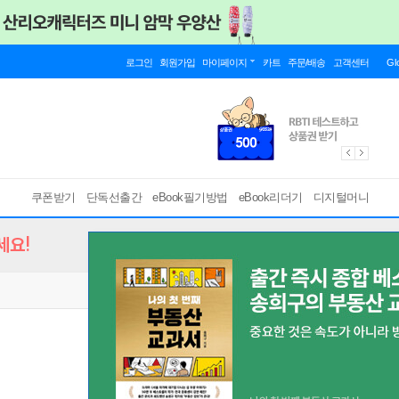
로그인
회원가입
마이페이지
카트
주문/배송
고객센터
Gl
쿠폰받기
단독선출간
eBook필기방법
eBook리더기
디지털머니
세요!