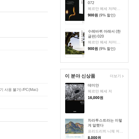
072
헤르만 헤세 저/박진권 역
900
원
(9% 할인)
수레바퀴 아래서 (한
글판) 020
헤르만 헤세 저/이순학 역
900
원
(9% 할인)
이 분야 신상품
더보기
데미안
사용 불가) /PC(Mac)
헤르만 헤세 저
16,000
원
차라투스트라는 이렇
게 말했다
프리드리히 니체 저/김익성 역
8,000
원