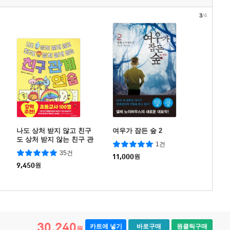
3
/4
나도 상처 받지 않고 친구
여우가 잠든 숲 2
도 상처 받지 않는 친구 관
1건
계 연습
35건
11,000
원
9,450
원
30,240
카트에 넣기
바로구매
원클릭구매
원