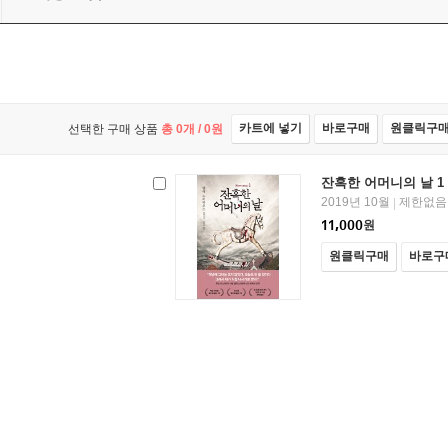
카트에 넣기
바로구매
원클릭구
선택한 구매 상품
총
0
개 /
0
원
잔혹한 어머니의 날 1
2019년 10월
제한없음
|
11,000
원
원클릭구매
바로구