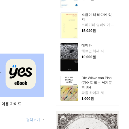
소금이 왜 바다에 있
지
브리기테 슈바이거 저/박광자 역
15,040
원
데미안
헤르만 헤세 저
10,000
원
Die Witwe von Pisa
(원어로 읽는 세계문
학 86)
파울 하이제 저
1,000
원
ok 이용 가이드
펼쳐보기