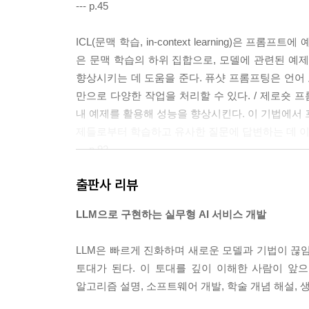
--- p.45
ICL(문맥 학습, in-context learning)은 프
은 문맥 학습의 하위 집합으로, 모델에 관련된 예
향상시키는 데 도움을 준다. 퓨샷 프롬프팅은 언어 
만으로 다양한 작업을 처리할 수 있다. / 제로숏
내 예제를 활용해 성능을 향상시킨다. 이 기법에서 
제들로부터 학습하고 유사한 질문에 답변하는 데 이
--- p.92
출판사 리뷰
RAG 파이프라인 설정의 마지막 단계는 프롬프트를
이 단계에서 모델은 편집자의 역할을 하며, 주어진
LLM으로 구현하는 실무형 AI 서비스 개발
변을 암기하고 있지 않을 때 질문에 답하기 위해 문
럼 LLM이 주어진 리소스를 참조하게 해 오류(환각)를 줄이
LLM은 빠르게 진화하며 새로운 모델과 기법이 끊임
를 조정해야 한다. system_prompt의 주요 변경
토대가 된다. 이 토대를 깊이 이해한 사람이 앞으
는 모델이 〈START_OF_CONTEXT〉와 〈EN
알고리즘 설명, 소프트웨어 개발, 학술 개념 해설,
.join() 메서드를 사용해 검색된 청크들을 하나의 긴 문