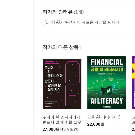
작가와 인터뷰
(1개)
[읽다]
AI가 탄생시킨 새로운 세상을 만나다
작가의 다른 상품
주니어 AI 엔지니어가
금융 AI 리터러시 2
그
반드시 알아야 할 실무
u
22,000
원
지식
27,000
원
(10% 할인)
2