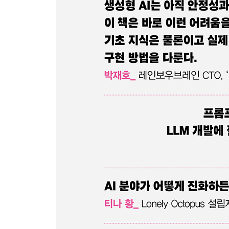
8.3 텍스트 분할기 209
8.4 유사도 검색과 벡터 임베딩 219
8.5 실습 ① 고객 지원 Q&A 챗봇 225
8.6 실습 ② Whisper와 LangChain을 이용한 유튜
8.7 실습 ③ 지식 베이스를 위한 음성 비서 243
8.8 실습 ④ 자기 비판 체인을 사용한 원치 않는 출력
8.9 실습 ⑤ 고객 서비스 챗봇에서 부적절한 출력 방지
8.10 요약 265
CHAPTER 9 고급 RAG 268
9.1 개념 증명에서 제품으로: RAG 시스템의 도전 과
9.2 고급 RAG 기법과 LlamaIndex 269
9.3 RAG의 지표 및 평가 284
9.4 LangChain, LangSmith 및 LangChain Hub 299
9.5 요약 304
CHAPTER 10 에이전트 306
10.1 에이전트: 추론 엔진으로서의 대형 모델 306