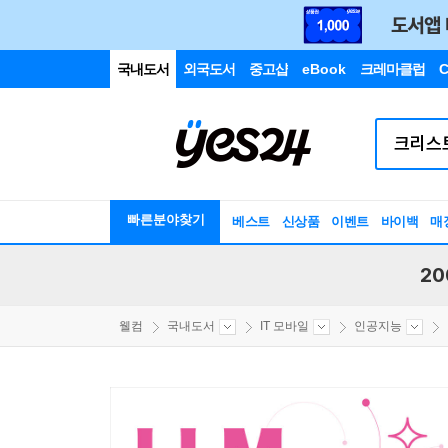
국내도서
외국도서
중고샵
eBook
크레마클럽
C
빠른분야찾기
베스트
신상품
이벤트
바이백
매
20
웰컴
국내도서
IT 모바일
인공지능