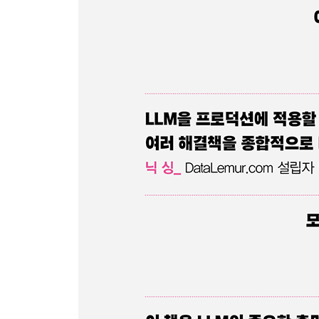
10.2 AutoGPT와 BabyAGI 한 눈에 보기 312
10.3 LangChain의 에이전트 시뮬레이션 프로젝트 3
10.4 실습 ① 분석 보고서 작성 에이전트 구축 332
10.5 실습 ② LlamaIndex를 사용한 데이터베이스 쿼
10.6 실습 ③ OpenAI 어시스턴트를 활용한 에이전트
10.7 실습 ④ LangChain OpenGPTs 354
10.8 실습 ⑤ 멀티모달 금융 문서 분석기로 PDF 파
10.9 요약 371
CHAPTER 11 파인튜닝 372
11.1 파인튜닝에 대한 이해 372
11.2 LoRA 373
11.3 실습 ① LoRA를 활용한 SFT 376
11.4 실습 ② SFT 및 LoRA를 활용한 금융 감정 분석 
11.5 실습 ③ 의료 데이터를 활용한 Cohere LLM 파
11.6 RLHF 408
11.7 실습 ④ RLHF를 통한 LLM 성능 향상 411