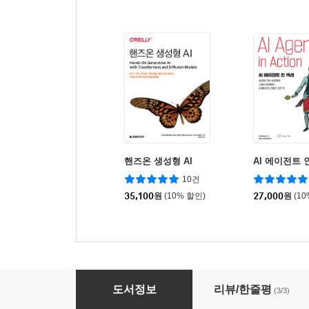
핸즈온 생성형 AI
AI 에이전트 
10건
35,100
원
(10% 할인)
27,000
원
(1
LLM 프로덕션 엔지니어링
도서정보
리뷰/한줄평
(3/3)