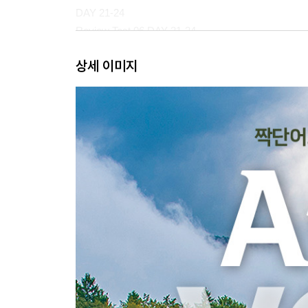
DAY 21-24
Review Test 06 DAY 21-24
DAY 25-28
상세 이미지
Review Test 07 DAY 25-28
DAY 29-32
Review Test 08 DAY 29-32
ANSWER KEY
INDEX