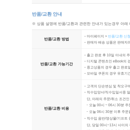
반품/교환 안내
※ 상품 설명에 반품/교환과 관련한 안내가 있는경우 아래 
마이페이지 >
반품/교환 신청
반품/교환 방법
판매자 배송 상품은 판매자와
출고 완료 후 10일 이내의 
디지털 콘텐츠인 eBook의 
반품/교환 가능기간
중고상품의 경우 출고 완료일
모바일 쿠폰의 경우 유효기간(
고객의 단순변심 및 착오구
직수입양서/직수입일서중 일
단, 아래의 주문/취소 조건인
오늘 00시 ~ 06시 30분 
반품/교환 비용
오늘 06시 30분 이후 주문
직수입 음반/영상물/기프트 
단, 당일 00시~13시 사이