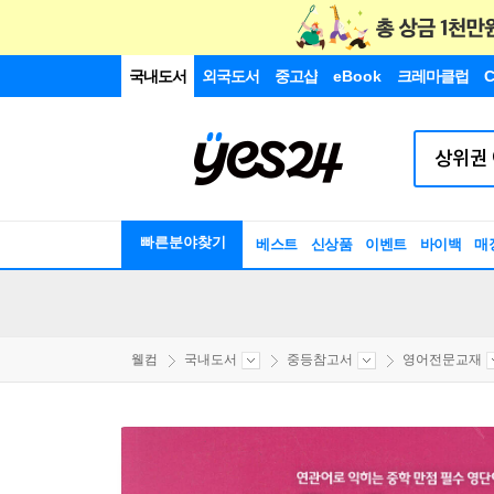
국내도서
외국도서
중고샵
eBook
크레마클럽
C
빠른분야찾기
베스트
신상품
이벤트
바이백
매
웰컴
국내도서
중등참고서
영어전문교재