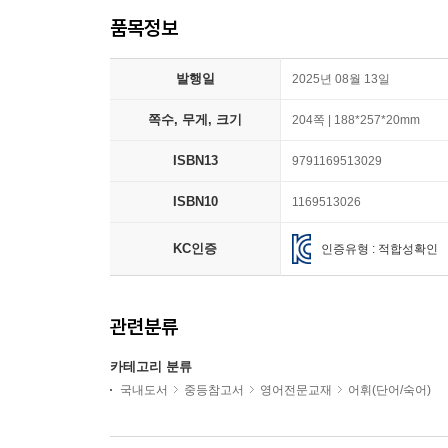
품목정보
발행일
2025년 08월 13일
쪽수, 무게, 크기
204쪽 | 188*257*20mm
ISBN13
9791169513029
ISBN10
1169513026
KC인증
인증유형 : 적합성확인
관련분류
카테고리 분류
국내도서
중등참고서
영어전문교재
어휘(단어/숙어)