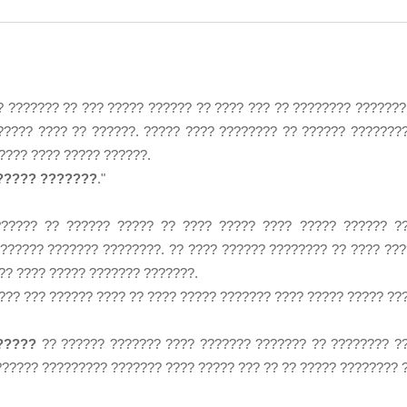
?? ??????? ?? ??? ????? ?????? ?? ???? ??? ?? ???????? ??????
????? ???? ?? ??????. ????? ???? ???????? ?? ?????? ???????
???? ???? ????? ??????.
????? ???????
."
????? ?? ?????? ????? ?? ???? ????? ???? ????? ?????? ??
?????? ??????? ????????. ?? ???? ?????? ???????? ?? ???? ???
?? ???? ????? ??????? ???????.
??? ??? ?????? ???? ?? ???? ????? ??????? ???? ????? ????? ??
?????
?? ?????? ??????? ???? ??????? ??????? ?? ???????? ?
????? ????????? ??????? ???? ????? ??? ?? ?? ????? ???????? ?