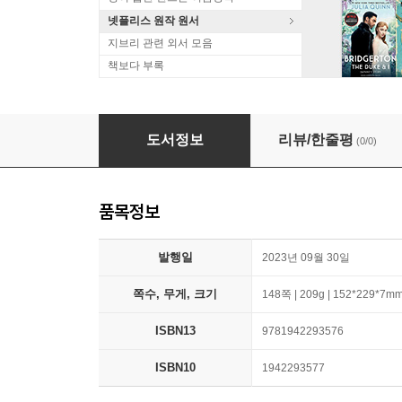
넷플리스 원작 원서
지브리 관련 외서 모음
책보다 부록
????? ??????? ?????? ????? (The Allies of
도서정보
리뷰/한줄평
(0/0)
품목정보
발행일
2023년 09월 30일
쪽수, 무게, 크기
148쪽 | 209g | 152*229*7m
ISBN13
9781942293576
ISBN10
1942293577