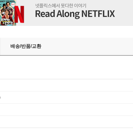
 Humanity, Book One - Arabic Edition)
배송/반품/교환
m