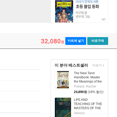
AD
32,080
카트에 넣기
바로구매
원
이 분야 베스트셀러
더보기
The New Tarot
Handbook: Master
the Meanings of the
Cards
Pollack, Rachel
24,890
원
(18% 할인)
LIFE AND
TEACHING OF THE
MASTERS OF THE
FAR EAST
Various