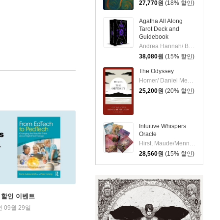
27,770
원
(18% 할인)
Agatha All Along
Tarot Deck and
Guidebook
Andrea Hannah/ Brittany Horn (ILT)
38,080
원
(15% 할인)
The Odyssey
Homer/ Daniel Mendelsohn l(TRN)
25,200
원
(20% 할인)
Intuitive Whispers
Oracle
Hirst, Maude/Menna, Lori(ILL)
28,560
원
(15% 할인)
학기 할인 이벤트
년 09월 29일