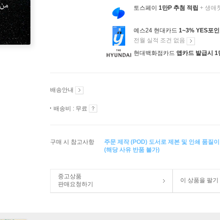
토스페이
1만P 추첨 적립
+ 생애
예스24 현대카드
1~3% YES포
전월 실적 조건 없음
현대백화점카드
앱카드 발급시 1
배송안내
배송비 : 무료
구매 시 참고사항
주문 제작 (POD) 도서로 제본 및 인쇄 품질
(해당 사유 반품 불가)
중고상품
이 상품을 팔기
판매요청하기