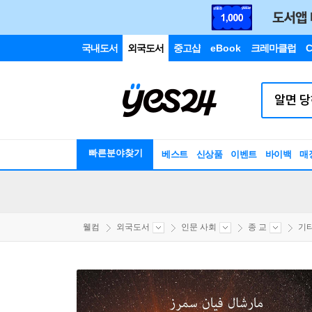
국내도서
외국도서
중고샵
eBook
크레마클럽
C
빠른분야찾기
베스트
신상품
이벤트
바이백
매
웰컴
외국도서
인문 사회
종 교
기