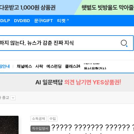
D/LP
DVD/BD
문구
/GIFT
티켓
독서유형검사
RBTI Lab
장안내
채널예스
사락
예스펀딩
클래스24
독서유형검사
AI 일문백답
의견 남기면 YES상품권!
타 종교
소득공제
수입
????? ??????? ?????? ?
직수입양서