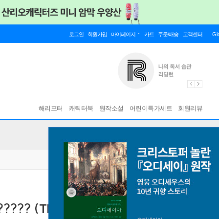
로그인
회원가입
마이페이지
카트
주문/배송
고객센터
Gl
해리포터
캐릭터북
원작소설
어린이특가세트
회원리뷰
???? (The Allies of Humanity, Book