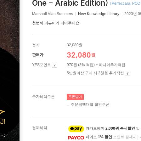
One - Arabic Edition)
[ Perfect,ara, 
Marshall Vian Summers
New Knowledge Library
2023년 0
첫번째 리뷰어가 되어주세요.
정가
32,080원
32,080
원
판매가
YES포인트
970원 (3% 적립) + 마니아추가적립
5만원이상 구매 시 2천원 추가적립
추가혜택쿠폰
쿠폰받기
주문금액대별 할인쿠폰
결제혜택
카카오페이
2,000원 즉시할인
일
페이코
1% 할인
포인트 결제시