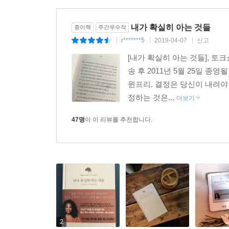
계획에 몸을 맡겨라.
- 우리가 살면서 겪는 고난은 ‘우리가 한 일’과 ‘
내가 확실히 아는 것들
종이책
주간우수작
진정한 의도를 주의 깊게 살피고 다음 행동을 신중
r*******5
2019-04-07
신고
|
|
|
- 내가 이 세상에서 성취하고자 하는 것, 이 세상
[내가 확실히 아는 것들], 토
조용한 시간을 갖고 몸과 마음을 돌보아야 한다.
송 후 2011년 5월 25일 
- ‘가는 대로 온다’는 법칙은 항상 들어맞는다. 
윈프리. 결정은 당신이 내려야
행하는 모든 것은 우리에게로 다시 돌아오기 때문이
정하는 것은...
더보기
삶을 이끄는 것은 당신 자신이다
47명
이 이 리뷰를 추천합니다.
『내가 확실히 아는 것들』은 오프라 윈프리라는 한
있었던 성공 비결과 삶에서 깨우친 지혜들을 압축
깨닫고, 타인에게 의지하는 대신 진정한 나 자신을 
전하고 있다.
이 책을 통해 독자들은 우리 시대의 가장 뛰어난
짜릿하고 의식을 고양하는, 강력한 힘을 내뿜는 지
곁에 놓고 몇 번이고 계속 펼치게 될, 그런 책이 될 
2