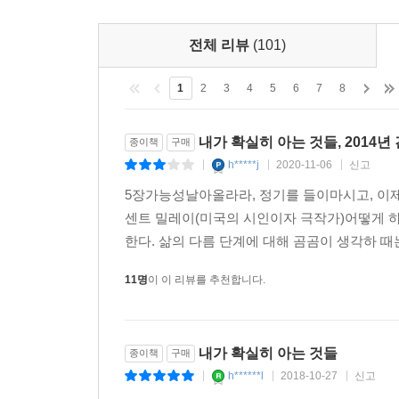
전체 리뷰
(101)
1
2
3
4
5
6
7
8
내가 확실히 아는 것들, 2014년 
종이책
구매
h*****j
2020-11-06
신고
|
|
|
5장가능성날아올라라, 정기를 들이마시고, 이제
센트 밀레이(미국의 시인이자 극작가)어떻게 하
한다. 삶의 다름 단계에 대해 곰곰이 생각하 때는
11명
이 이 리뷰를 추천합니다.
내가 확실히 아는 것들
종이책
구매
h******l
2018-10-27
신고
|
|
|