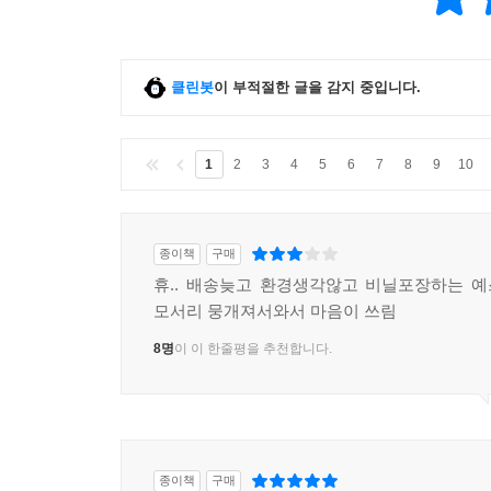
클린봇
이 부적절한 글을 감지 중입니다.
1
2
3
4
5
6
7
8
9
10
종이책
구매
휴.. 배송늦고 환경생각않고 비닐포장하는 예
모서리 뭉개져서와서 마음이 쓰림
8명
이 이 한줄평을 추천합니다.
종이책
구매