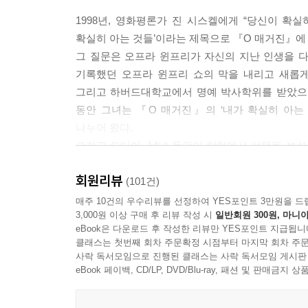
1998년, 영화평론가 진 시스켈에게 “당신이 확실
확실히 아는 것들’이라는 제목으로 『O 매거진』에 
그 질문은 오프라 윈프리가 자신의 지난 인생을 다
기록했던 오프라 윈프리 쇼의 막을 내리고 새롭게
그리고 하버드대학교에서 명예 박사학위를 받았으며,
동안 그녀는 『O 매거진』의 ‘내가 확실히 아는
나누어 왔다.
그리고 드디어, 14년 동안의 칼럼에서 선택된 보
나왔다.
회원리뷰
(101건)
가장 낮은 곳에서, 그리고 절정의 인생에서 깨달은 
매주 10건의 우수리뷰를 선정하여 YES포인트 3만원을 드
3,000원 이상 구매 후 리뷰 작성 시
일반회원 300원, 마니아
eBook은 다운로드 후 작성한 리뷰만 YES포인트 지급됩니
『타임』 선정 ‘20세기의 위대한 인물’, 『포브스』 선
클래스는 첫번째 회차 주문확정 시점부터 마지막 회차 주문
유년기는 불행의 연속이었다. 1954년 미시시피
사락 독서모임으로 진행된 클래스는 사락 독서모임 게시판
보냈다. 아홉 살 때 사촌오빠에게 강간을 당했고, 
eBook 페이백, CD/LP, DVD/Blu-ray, 패션 및 판매금
아이를 낳았다. 그 아이는 몇 주 후에 세상을 떠났다