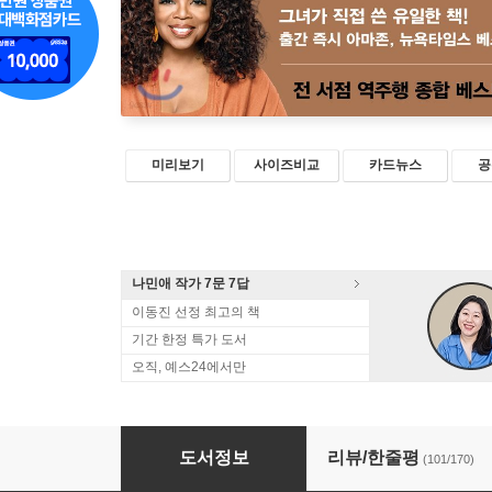
미리보기
사이즈비교
카드뉴스
공
나민애 작가 7문 7답
이동진 선정 최고의 책
기간 한정 특가 도서
오직, 예스24에서만
내가 확실히 아는 것들
도서정보
리뷰/한줄평
(101/170)