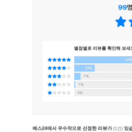
99
명
그녀가 자신의 존재 의의를 찾은 것은 방송 일을
방송과 인연을 맺게 된 오프라 윈프리는 1984년에
오프라 윈프리 쇼로 바꿔 본격적인 성공 가도를 
2,200만 명에 달하고 전 세계 140개 국에 배급되며
오프라 윈프리는 가장 낮은 곳에서 절정의 인생에
쌓은 인생 내공은 그녀가 다른 사람들의 삶을 이해
별점별로 리뷰를 확인해 보세
인생을 회고하며 기쁨, 회생력, 교감, 감사, 가능성
69
고통스러운 기억을 파헤쳐, 거기에서 건진 빛나는 
23%
7%
이 책에는 오프라 윈프리가 진 시스켈의 질문을 
1%
인생의 교훈들이 담겨 있다. 14년이란 오랜 기간 
0%
- 제일 중요한 때는 과거도, 미래도 아닌 지금 이 순
- 우리가 삶에서 맞닥뜨리는 시련은 모두 그 이유가
- 나를 향한 다른 이들의 시선과 사랑에 기대지 말자
예스24에서 우수작으로 선정한 리뷰가
(1건)
있습
- 꿈은 크게, 아주 크게 꾸고 열심히 노력하라. 