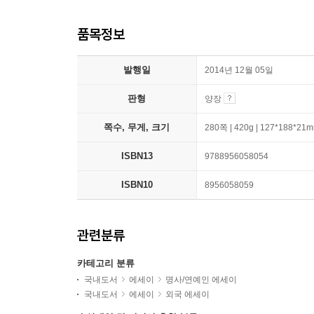
품목정보
발행일
2014년 12월 05일
판형
양장
쪽수, 무게, 크기
280쪽 | 420g | 127*188*21
ISBN13
9788956058054
ISBN10
8956058059
관련분류
카테고리 분류
국내도서
에세이
명사/연예인 에세이
국내도서
에세이
외국 에세이