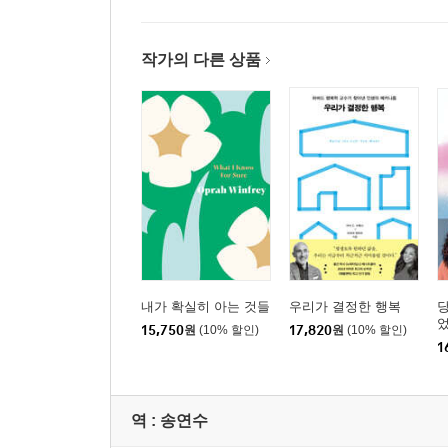
작가의 다른 상품
내가 확실히 아는 것들
우리가 결정한 행복
당
15,750
원
(10% 할인)
17,820
원
(10% 할인)
1
역 :
송연수