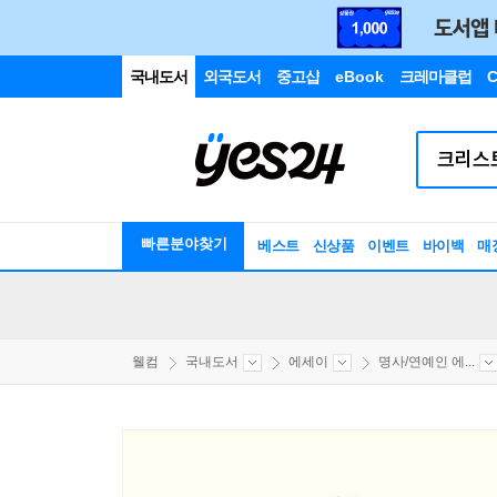
국내도서
외국도서
중고샵
eBook
크레마클럽
C
빠른분야찾기
베스트
신상품
이벤트
바이백
매
웰컴
국내도서
에세이
명사/연예인 에...