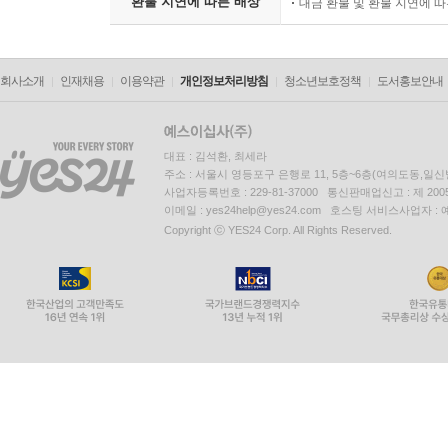
환불 지연에 따른 배상
대금 환불 및 환불 지연에 
회사소개
인재채용
이용약관
개인정보처리방침
청소년보호정책
도서홍보안내
대표 : 김석환, 최세라
주소 : 서울시 영등포구 은행로 11, 5층~6층(여의도동,일신
사업자등록번호 : 229-81-37000 통신판매업신고 : 제 200
이메일 : yes24help@yes24.com 호스팅 서비스사업자 :
Copyright ⓒ YES24 Corp. All Rights Reserved.