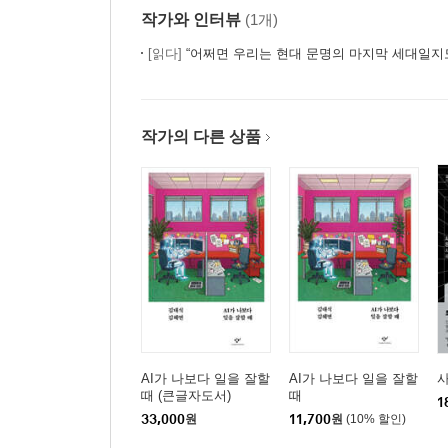
작가와 인터뷰
(1개)
[읽다]
“어쩌면 우리는 현대 문명의 마지막 세대일지
작가의 다른 상품
AI가 나보다 일을 잘할
AI가 나보다 일을 잘할
때 (큰글자도서)
때
1
33,000
원
11,700
원
(10% 할인)