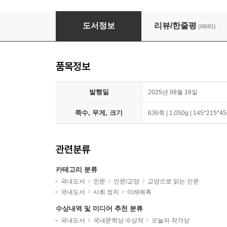
먼저 온 미래 + 사이 인간 세트
도서정보
리뷰/한줄평
(68/81)
품목정보
발행일
2025년 08월 18일
쪽수, 무게, 크기
636쪽 | 1,050g | 145*215*
관련분류
카테고리 분류
국내도서
인문
인문/교양
교양으로 읽는 인문
국내도서
사회 정치
미래예측
수상내역 및 미디어 추천 분류
국내도서
국내문학상 수상작
오늘의 작가상