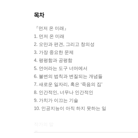
목차
『먼저 온 미래』
1. 먼저 온 미래
2. 오만과 편견, 그리고 창의성
3. 가장 중요한 문제
4. 평평함과 공평함
5. 언어라는 도구 너머에서
6. 불변의 법칙과 변질되는 개념들
7. 새로운 일자리, 혹은 ‘죽음의 집’
8. 인간적인, 너무나 인간적인
9. 가치가 이끄는 기술
10. 인공지능이 아직 하지 못하는 일
작가의 말
주