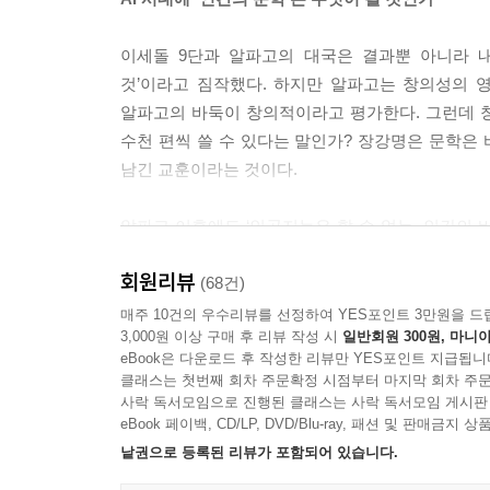
이세돌 9단과 알파고의 대국은 결과뿐 아니라 
것’이라고 짐작했다. 하지만 알파고는 창의성의 
알파고의 바둑이 창의적이라고 평가한다. 그런데 
수천 편씩 쓸 수 있다는 말인가? 장강명은 문학은
남긴 교훈이라는 것이다.
알파고 이후에도 ‘인공지능은 할 수 없는, 인간의
질문하면 착각과 실수, 감정이 드러나는 표정과 제
회원리뷰
인공지능이 매일 수백 편의 걸작을 쏟아낼 때, ‘인간
(68건)
작가가 더 주목받을 것이다. 문장력은 인공지능
매주 10건의 우수리뷰를 선정하여 YES포인트 3만원을 드
3,000원 이상 구매 후 리뷰 작성 시
일반회원 300원, 마니아
변질되리라 전망한다.
eBook은 다운로드 후 작성한 리뷰만 YES포인트 지급됩니
클래스는 첫번째 회차 주문확정 시점부터 마지막 회차 주문
어떤 업계에 인공지능이 보급되기 시작하면 이를 
사락 독서모임으로 진행된 클래스는 사락 독서모임 게시판
인공지능 도입을 반기는 이들이 있다. 이들은 바둑
eBook 페이백, CD/LP, DVD/Blu-ray, 패션 및 판매금
차이를 좁힐 수 있게 되었다. 반대로 누군가는 어
낱권으로 등록된 리뷰가 포함되어 있습니다.
확장한다. AI 기술을 보유한 빅테크 기업이 어떤 