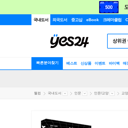
국내도서
외국도서
중고샵
eBook
크레마클럽
C
빠른분야찾기
베스트
신상품
이벤트
바이백
매
웰컴
국내도서
인문
인문/교양
교양