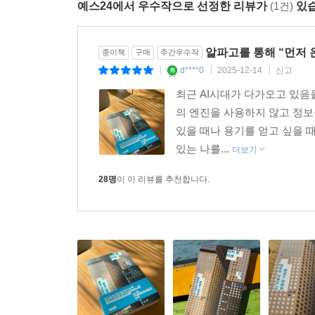
예스24에서 우수작으로 선정한 리뷰가
(1건)
있습
한편 ‘AI 시대에도 새로운 일자리가 계속 생길 
이유에 불과할까? 책은 그 질문을 집요하게 파
알파고를 통해 “먼저 
종이책
구매
주간우수작
자부심은 추락했다. 실력이 급상승한 프로기사는 ‘A
d****0
2025-12-14
신고
|
|
|
추천수’를 알기 쉽게 전달하는 역할이다. 진보라
최근 AI시대가 다가오고 있음
급여만 주어지면 괜찮을까?
의 엔진을 사용하지 않고 정보를
있을 때나 용기를 얻고 싶을 
장강명은 신약 개발 과정에서 제약회사가 거쳐야 
있는 나를...
더보기
속도나 우리의 삶과 사회에 끼칠 파급력에 비해 이
조약을 통한 기후위기 대응처럼 국경을 뛰어넘는 대
28명
이 이 리뷰를 추천합니다.
삶’을 넘어, 더 나은 미래를 믿고 상상하는 인문학
일이라는 것이다.
“가치의 근원에 대한 문제, 기술을 통제하는 방법에
똑똑한 사람들이 실리콘밸리로 몰려가지 말고 이 문제에