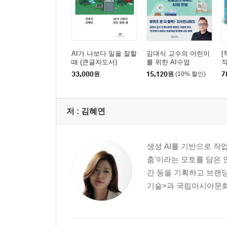
AI가 나보다 일을 잘할
김대식 교수의 어린이
[
때 (큰글자도서)
를 위한 AI수업
작
년
33,000
원
15,120
원
(10% 할인)
7
저 :
김혜연
생성 AI를 기반으로 작
춤'이라는 모토를 담은 
간 등을 기획하고 브랜
기술>과 국립아시아문화전