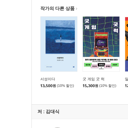
참과 거짓이 사라지는 세상이 오고 있다 : 다큐멘터
AI, 도구를 넘어 철학이 되다 : 예술감독 이대형
작가의 다른 상품
연극은 여전히 인간을 연출하는가 : 연출가 이대웅
AI는 결코 모방할 수 없는 것 : 인도학자 강성용
| COLUMN | 인간이 여전히 인간다울 수 있도록
3부 도발적 상상들 - 인간을 재정의하는 다섯 가지 
스스로를 발명하는 지적 부지런함 : 철학자 최진석
새로운 문제를 정의하고 해결하는 능력 : AI 반도체
신체를 경유한 창의성의 힘 : 문학평론가 이광호
서성이다
굿 게임 굿 럭
순간이 아닌 감정을 기록하는 일 : 사진가 김용호
13,500
원
(10% 할인)
15,300
원
(10% 할인)
1
호모프롬프투스의 출현, 질문과 명령의 기술 : 언
| COLUMN | 인간과 AI의 미래
저 :
김대식
에필로그
우리는 서로를 묻는다 : 김혜연(안무가·여니스트 대