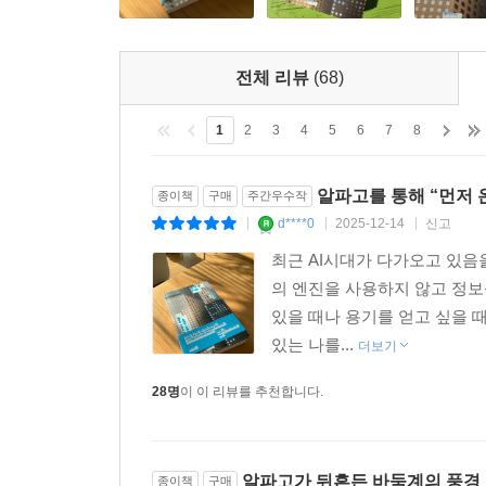
전체 리뷰
(68)
1
2
3
4
5
6
7
8
알파고를 통해 “먼저 
종이책
구매
주간우수작
d****0
2025-12-14
신고
|
|
|
최근 AI시대가 다가오고 있음
의 엔진을 사용하지 않고 정보를
있을 때나 용기를 얻고 싶을 
있는 나를...
더보기
28명
이 이 리뷰를 추천합니다.
알파고가 뒤흔든 바둑계의 풍경
종이책
구매