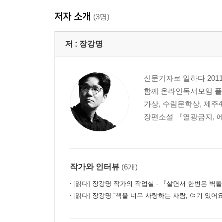
저자 소개
『사이 인간』
(3명)
프롤로그
호모사피엔스와 마키나데우스, 그 사이에 선 이들에게
저 :
장강명
1부 불편한 질문들 - 생존을 위한 화두
신문기자로 일하다 20
함께 온라인독서모임 플랫
공포를 넘어 공존으로 : 진화생물학자 최재천
가상, 수림문학상, 제주
퍼텐셜이 아닌 어빌리티를 팔아라 : 마인드마이너·
장편소설 『열광금지, 에
나약함의 역설 : 소설가 장강명
관계의 설계 : 건축가 유현준
아우라라는 시간의 축 : 영화감독 김태용
| COLUMN | 우리는 정말 시뮬레이션 속에 살고 
작가와 인터뷰
(6개)
2부 위험한 생각들 - 여전히 인간은 진짜일까
[읽다]
장강명 작가의 작업실 - 『살면서 한번은 벽돌책
[읽다]
장강명 “책을 너무 사랑하는 사람, 여기 있어요
무엇을 만들 것인가 vs 어떻게 공감할 것인가 : s