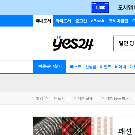
국내도서
외국도서
중고샵
eBook
크레마클럽
C
빠른분야찾기
베스트
신상품
이벤트
바이백
매
웰컴
국내도서
대학교재
예체능/문화/기...