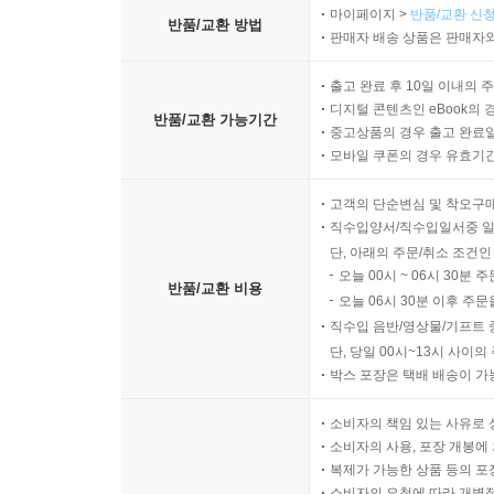
마이페이지 >
반품/교환 신청
반품/교환 방법
판매자 배송 상품은 판매자와
출고 완료 후 10일 이내의 
디지털 콘텐츠인 eBook의 
반품/교환 가능기간
중고상품의 경우 출고 완료일
모바일 쿠폰의 경우 유효기간(
고객의 단순변심 및 착오구
직수입양서/직수입일서중 일
단, 아래의 주문/취소 조건인
오늘 00시 ~ 06시 30분 
반품/교환 비용
오늘 06시 30분 이후 주문
직수입 음반/영상물/기프트 
단, 당일 00시~13시 사이
박스 포장은 택배 배송이 가
소비자의 책임 있는 사유로 
소비자의 사용, 포장 개봉에 
복제가 가능한 상품 등의 포장을 
소비자의 요청에 따라 개별