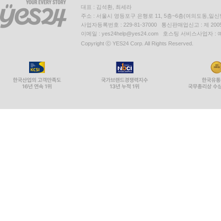
대표 : 김석환, 최세라
주소 : 서울시 영등포구 은행로 11, 5층~6층(여의도동,일신
사업자등록번호 : 229-81-37000 통신판매업신고 : 제 200
이메일 : yes24help@yes24.com 호스팅 서비스사업자 :
Copyright ⓒ YES24 Corp. All Rights Reserved.