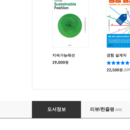
지속가능패션
경험 설계자
29,000
원
22,500
원
(1
패션 트렌드 소재기획
도서정보
리뷰/한줄평
(0/0)