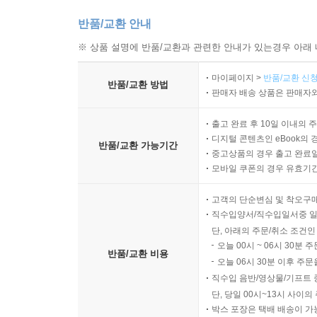
반품/교환 안내
※ 상품 설명에 반품/교환과 관련한 안내가 있는경우 아래 
마이페이지 >
반품/교환 신청
반품/교환 방법
판매자 배송 상품은 판매자와
출고 완료 후 10일 이내의 
디지털 콘텐츠인 eBook의 
반품/교환 가능기간
중고상품의 경우 출고 완료일
모바일 쿠폰의 경우 유효기간(
고객의 단순변심 및 착오구
직수입양서/직수입일서중 일
단, 아래의 주문/취소 조건인
오늘 00시 ~ 06시 30분 
반품/교환 비용
오늘 06시 30분 이후 주문
직수입 음반/영상물/기프트 
단, 당일 00시~13시 사이
박스 포장은 택배 배송이 가