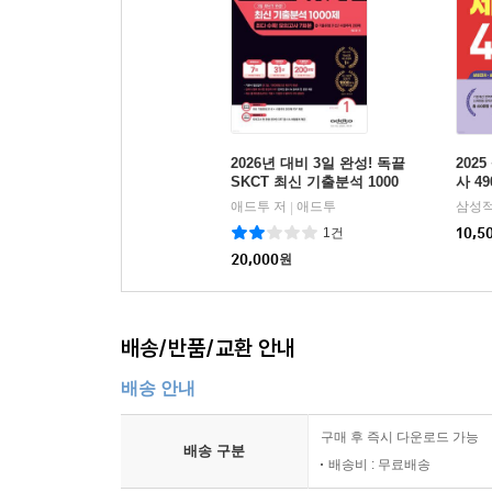
2026년 대비 3일 완성! 독끝
202
SKCT 최신 기출분석 1000
사 4
제
애드투 저
애드투
삼성
|
1건
10,5
20,000
원
배송/반품/교환 안내
배송 안내
구매 후 즉시 다운로드 가능
배송 구분
배송비 : 무료배송