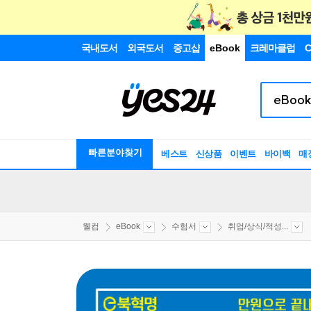
국내도서
외국도서
중고샵
eBook
크레마클럽
C
빠른분야찾기
베스트
신상품
이벤트
바이백
매
웰컴
eBook
수험서
취업/상식/적성...