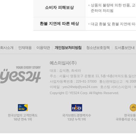
필요한 만큼 개입하였다. 파격구문이나 생략된 문
상품의 불량에 의한 반품, 교
소비자 피해보상
을 조심히 제거하면서 때때로 불명료한 구문론적 구
준하여 처리됨
소하게 잘못 사용한다. 의미상 어떤 단어들이 들리고
환불 지연에 따른 배상
대금 환불 및 환불 지연에 
특히 ‘이제, 그러니까, 물론’ 같은 불변화사들은 
의해 추가된 구두점을 취급할 때는 편집자는 자유롭
르노가 서술된 텍스트에 대해 고려하는 규칙들은 고
회사소개
인재채용
이용약관
개인정보처리방침
청소년보호정책
도서홍보안내
트만을 산출해 내려는 노력은 이뤄지지 않았으며, 
--- p.481-482
대표 : 김석환, 최세라
주소 : 서울시 영등포구 은행로 11, 5층~6층(여의도동,일신
사업자등록번호 : 229-81-37000 통신판매업신고 : 제 200
이메일 : yes24help@yes24.com 호스팅 서비스사업자 :
Copyright ⓒ YES24 Corp. All Rights Reserved.