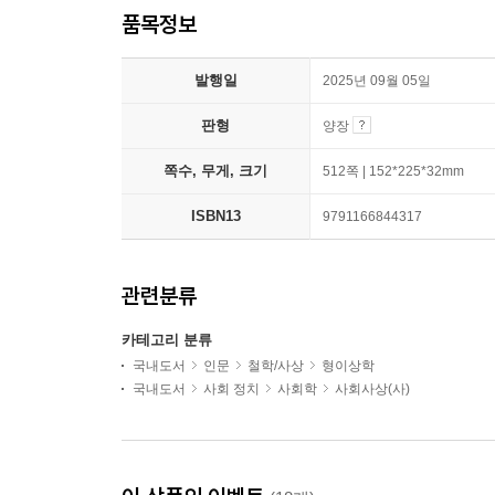
품목정보
발행일
2025년 09월 05일
판형
양장
쪽수, 무게, 크기
512쪽 | 152*225*32mm
ISBN13
9791166844317
관련분류
카테고리 분류
국내도서
인문
철학/사상
형이상학
국내도서
사회 정치
사회학
사회사상(사)