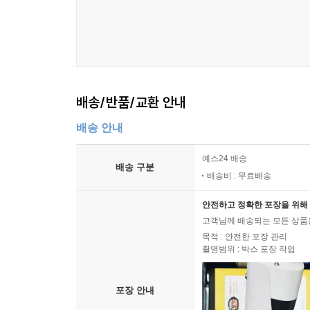
보았거나 감지했다는 사실에서 비롯합니다. 그러나 
러 있다면, 이러한 자유 개념은 완전히 구속력 없
이러한 자유 개념 없이는 아무것도 이뤄지지 않는다
공동의 삶과 같은 것은 결코 사유될 수 없으며, 그
윤리학의 토대로서 자유를 모든 경험적인 것으로부
것으로 소급해 본다면, 이러한 사실적인 것은 현실
배송/반품/교환 안내
연적인 경험의 전체 영역에서 자유가 아직 실현되지
--- p.317-318
배송 안내
예스24 배송
제 생각에 자유 개념을 현재화하기 위해서는, 사람들
배송 구분
배송비 : 무료배송
자율성에 대한 참조라고 말해야 합니다. 오히려 우
물음이야말로 바로 이 개념 자체를 진지하게 숙고하기
안전하고 정확한 포장을 위해 
것을 판에 박힌 구호로 격하시키는 일일 따름입니다.
고객님께 배송되는 모든 상품을
의 제약 그리고 자유의 문제틀이라는 계기들을 매
목적 : 안전한 포장 관리
촬영범위 : 박스 포장 작업
이해하길 희망합니다. 자유로워지려는 자는, 자유에
다. 반면 자유 자체에 대한 호소는 이미 그 자체로
율성과 종속의 계기를 내포하고 있습니다.
포장 안내
--- p.356-357