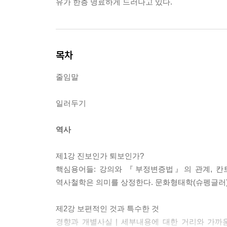
유가 한층 명료하게 드러나고 있다.
목차
줄임말
일러두기
역사
제1강 진보인가 퇴보인가?
핵심용어들: 강의와 『부정변증법』의 관계, 칸트
역사철학은 의미를 상정한다. 문화형태학(슈펭글러
제2강 보편적인 것과 특수한 것
경향과 개별사실 | 세부내용에 대한 거리와 가까움