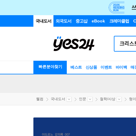
국내도서
외국도서
중고샵
eBook
크레마클럽
C
빠른분야찾기
베스트
신상품
이벤트
바이백
매
웰컴
국내도서
인문
철학/사상
형