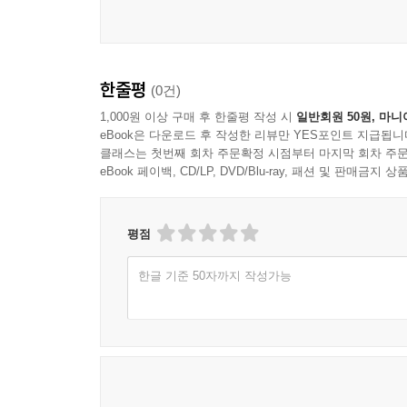
제26강 칸트의 의지의 자유 이론에 관하여
적절하고 간결한 역사에 대한 관점을 제시해 드리기 
아도르노 자신이 자유롭게 수행한 강의의 편집을
충동의 계기에 대한 증거 | 칸트에게서 이론-실천 
--- p.250-251
노력했다.”(481쪽) 텍스트에 최소한으로 개입
자유, 칸트에게서 허구로서 자유론 | 칸트에게서 자유
아도르노가 잘못 사용한 단어는 의미가 분명해지는
법칙성의 자기의식으로서 자유
저는 이 강의에서 -시작할 당시에는 거의 완전히 인
한줄평
(0건)
전달하는 데 주력했다. 그리고 “주석들에서는 강
박 개념이었다는 것을 상기시키는 것으로 시작하고 싶
구절들을 인용하기도 했다.”(482쪽) 아도르노
1,000원 이상 구매 후 한줄평 작성 시
일반회원 50원, 마니
제27강 의지와 이성
그리고 속박하에 놓여 있는 것과 속박하에 놓여 있
eBook은 다운로드 후 작성한 리뷰만 YES포인트 지급됩니
아도르노 사유를 이해하는 데 큰 도움을 줄 뿐 아니
칸트 이성개념의 이중성 | 칸트에게서 의지의 존재론화
막 문장을 보면, 그 안에 이미 선취되고 있습니다. 
클래스는 첫번째 회차 주문확정 시점부터 마지막 회차 주문
제정신이 아닌 것 | 의지와 이성
크하이머와 제가 그 당시 속박으로 고찰했던 것을, 
eBook 페이백, CD/LP, DVD/Blu-ray, 패션 및 판매금
찰을 발견했다면 -그리고 그 통찰이 무언가에 유용
제28강 불안정한 도덕성
즉 그로부터 점진적으로 확장될 가능성이 그 안에 
평점
존재론적 타당성과 존재적 발생은 매개됨 | 의지주의
--- p.309
안정성은 없다 | 타율성과 양심의 연대적 형상들 | 
한글 기준 50자까지 작성가능
저는 먼저 우리가 자유를 속박에서 벗어나기 또는
편집자 후기
다는 점을 상기시켜 드리고 싶습니다. 여기에 더해,
테오도르 W. 아도르노 연보
으며, 자유란 비로소 창출되어야 하는 것 또는 스스
연도별로 본 아도르노의 저작
론의 난제들은 하나의 이율배반에 연결되어 있고 이 
인명 색인
가 한편으로 자유가 유일하게 가능한 인간성의 개념