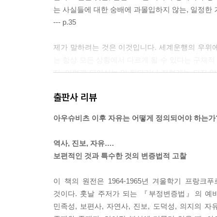
사적인 보론
는 사실들에 대한 숭배에 과몰입하지 않는, 일정한
--- p.35
자유
제가 말하려는 것은 이것입니다. 세계운행의 우위
속박과 자유의 개념들에 관하여; 의지의 자유에 집
는 항상 모든 상황에서 다르게 될 수 있다는 구체
지, 이렇게 되어서는 안 된다거나 저렇게는 되지
제19강 도덕철학으로의 이행
아라는 의미에서 과장되어서는 결코 안 되는 것입니다
출판사 리뷰
역사에서 자유의 부재 | 개인적 자유, 사회적 부자유
즉 모든 현실적인 것이 정신과 같아짐에 따라서, 
모델과 짜임관계; 의지의 자유와 내면화
현실과 같아지는 것이죠. 결국 정신은 현실에 대한
아우슈비츠 이후 자유는 어떻게 정의되어야 하는가
적 사유의 경향, 곧 현실과 가능성을 등치시키고
제20강 의지의 자유란 무엇인가?
으로 긴장을 만들어 내는 가능성을 차단하는 이러
역사, 진보, 자유….
핵심용어들: 서로 매개된 안과 밖; 의지와 자유는 
안 잊힌 오늘날 바로 이러한 경향이 세속화되었습니
보편적인 것과 특수한 것의 변증법적 고찰
않으며 따라서 가능하지 않다는 식의 평범한 선입
제21강 자유와 부르주아 사회
무시무시한 유물론이라는 속박이며, 그러나 매우 
이 책의 원전은 1964-1965년 겨울학기 프
의지를 정의하기: 자유의 기체 | 자발적 충동과 이성
합니다. 관념론은 오늘날 이러한 사유 방식 속에 고
것이다. 훗날 주저가 되는 『부정변증법』의 예비
자유와 부르주아 계급의 해방; 자유와 심리학 | 과
--- p.128-129
민족성, 보편사, 자연사, 진보, 도덕성, 의지의
심리학에 관하여