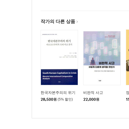
제11강 민족정신과 헤겔의 민족
핵심용어들: 민족정신과 세계정신; 세계 법정으
작가의 다른 상품
반데카르트주의적 요소; 민족의 우상화
제12강 민족성의 원칙
민족: 부르주아 조직형태, 자연적 유대로부터의 
조직화에서의 같음 | 낡아 버린 헤겔의 민족정신 개념
이성이 주관적 이성으로부터 분리됨 | ‘지옥의 기계’
제13강 자연사 (I)
핵심용어들: 자연과 역사; 정신으로서 역사; 비판적
자연과 제2의 자연
한국자본주의의 위기
비판적 사고
28,500
원
(5% 할인)
22,000
원
1
제14강 자연사 (II)
제2의 자연 | 자연과 역사의 매개 | ‘역사성’ 비판
형이상학으로서 역사 | 해석으로서의 철학 (II); 해