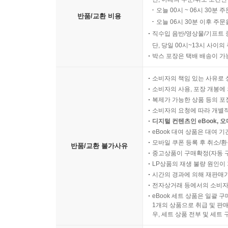
과성’이라는 모순어법은 의지를 법칙으로서의 이성
오늘 00시 ~ 06시 30분 
반품/교환 비용
소위 프리드리히 대왕 군대에서의 합리주의적 측면
오늘 06시 30분 이후 주문
--- p.434
직수입 음반/영상물/기프트 
단, 당일 00시~13시 사이
박스 포장은 택배 배송이 가
여러분, 그럼에도 불구하고 이제 죄에 연루된 총
는 그 가능성의 면에서 자유롭지만 현실에서는 부자
소비자의 책임 있는 사유로 
는 것은 -여러분이 보셨듯이 저는 저의 약속을 지
소비자의 사용, 포장 개봉에 
명하게 관계 맺는 모든 행위를 말합니다. 마지막으로
복제가 가능한 상품 등의 포장을 
소비자의 요청에 따라 개별
델에 따르면, 주체는 자기 자신을 의식하고 있으며,
디지털 컨텐츠인 eBook, 
이 이 동일성의 억압에 종속되는 한 부자유스러워집
eBook 대여 상품은 대여 기
체로 자유로운데, 왜냐하면 그들은 그들보다 강한 
모바일 쿠폰 등록 후 취소/환
반품/교환 불가사유
서 벗어나 있기 때문입니다. 인격성은 자유의 캐리
중고상품이 구매확정(자동 
LP상품의 재생 불량 원인이 기
동일성 강압과 완전히 다른 것이 아니라, 언제나 동
시간의 경과에 의해 재판매가
--- p.464
전자상거래 등에서의 소비자
eBook 세트 상품은 일괄 
1개의 상품으로 취급 및 판매
텍스트의 발행 과정에서 편집자는 마치 아도르노 자
우, 세트 상품 전부 및 세트
수행한 것처럼 작업하기 위해 노력했다. 특히 시도