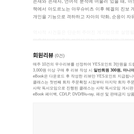
존재와 존재자, 언어적 분석에 머물러 있을 때, 
누군가 이것을 어떤 제목이나 타이틀로 만들면 딱 
책에서 아도르노는 아우슈비츠 이후 헤겔의 진보 개
제22강 부자유 속에서의 자유
마르크스의 생산력과 생산관계 사이의 투쟁에 관한 정
개인을 기능으로 격하하고 자아의 약화, 순응이 자
문제이자 구호로서 자유 | 자유의 절대적 부정으로서 
들이나 개념쌍들에 의해서가 아니라 오로지 서술된 철학
버림; 사회와 개인
편사로서 역사의 구성에 대한 다른 종류의 반대 역
역사적 사건들은 단순히 주어진 계기만으로 설명될
분은 그 가장 극단적인 그리고 가장 진정한 표현을 벤야민이
민족정신과 민족을 보편사 또는 세계정신의 구성이
제23강 자유의 이율배반들
는 제목으로 저술하였고 어떤 의미에서 그의 유언으로 간주될
요소가 결국 인종적 광기로까지 전개될 수 있음을
자유에 대한 나르시시즘적 관심 | 자유의 그림자로서 
니다. 여기서 중요한 것은 그가 완성한 마지막 텍스
회원리뷰
작동하는 ‘제2의 자연’을 적시하며, 이를 통해 역
(0건)
자발성의 변증법; 마르크스·로자 룩셈부르크 | 강박
다음 시간에 이 역사철학 테제들을 다룰 수 있도록 
아도르노에게서 진보는 단순한 기술적 진전을 의
매주 10건의 우수리뷰를 선정하여 YES포인트 3만원을 드
--- p.162
3,000원 이상 구매 후 리뷰 작성 시
일반회원 300원, 마니아
동일성과 지배질서에서 벗어나는 과정으로 이해될 
제24강 합리성과 부가적인 것
eBook은 다운로드 후 작성한 리뷰만 YES포인트 지급됩니
창출되어야 하는 것이다. 아도르노에 따르면 칸트
프로이트의 억압 이론, 자아의 현혹 | 내면성의 이데올
여러분, 이것이 제가 원래 여러분께 역사철학과 해석
클래스는 첫번째 회차 주문확정 시점부터 마지막 회차 주문
자유가 발현될 수 있다.
사락 독서모임으로 진행된 클래스는 사락 독서모임 게시판
교수대’ | 칸트의 도박 사기꾼 | 결정요인으로서 
해, 한편으로 역사철학의 전체 문제틀을 자체 내에
eBook 페이백, CD/LP, DVD/Blu-ray, 패션 및 판매금
의 범주를 다루고자 합니다. 그것은 진보의 범주
아도르노의 목소리를 복원하다
제25강 의식과 충동
에서 인간들 사이의 자연발생적인 대립, 곧 인간은 인간
티데만의 세심한 편집으로 살아난 위대한 철학 강
의식 대 인과성 | 의식 없이는 의지도 없다 | 햄릿 (I) 
그러한 강압의 메커니즘으로부터 벗어나서 자유의 
태곳적 요소 | 태곳적인 것이 변하다 | 이성의 계기
의 영역 사이의 매개를 이룬다는 사실을 여러분께 
이 책을 편집한 롤프 티데만은 아도르노와 호르크
려고 시도했던 이러한 고찰들을 온전히 전개하거나
연구 조교, 개인 비서로 일하며 아도르노 전집의 편