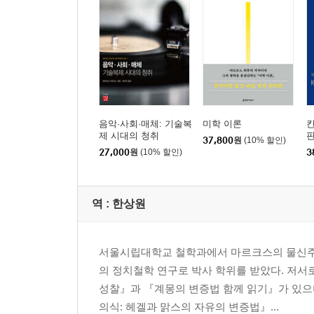
사변적 역사 개념과 혁명적 역사 개념; 아나키즘의 
제7강 세계운행과 정신
타협주의의 개념 | 개념의 실체화에 반대하며, 합리
세계운행과 개인의 양심; 정신의 메테시스 | 분열의
제8강 심리적인 것
음악·사회·매체: 기술복
미학 이론
인격적 가면 개념 | 개인화와 사회화 | 동일성과 
제 시대의 청취
37,800
원
(10% 할인)
자기파괴에 대한 동의; 구체주의; 접착제로서 심리
27,000
원
(10% 할인)
3
제9강 보편사 비판
역 :
한상원
사유의 진행에 관하여 | 보편사의 개념 (I) | 보편사
근대의 개별성 | 승리자의 입장에서의 역사
서울시립대학교 철학과에서 마르크스의 물신주의
제10강 ‘부정적’ 보편사
의 정치철학 연구로 박사 학위를 받았다. 저서
벤야민의 XVII번 테제 | 시대의 핵과 비동일성 
성찰』과 『계몽의 변증법 함께 읽기』가 있으
특수한 것의 변증법 | 우연의 개념; 인식의 유토피아
의식: 헤겔과 맑스의 자유의 변증법』...