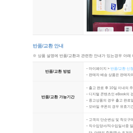
이러한 충동적인 것과 더불어 자유는 경험에 도달합니
연도 아니며, 우리는 우리 자신이라고 느낍니다. 그
신의 합리성에 의해 차단된 객체의 영역 속으로 도
사물화하지 않으려 한다면, 이러한 매우 심오한 사태
하게 관찰할 수 있는바, 그리고 여러분은 스스로 
반품/교환 안내
가능합니다. 이것은 다음과 같은 사실과 관련이 있습
※ 상품 설명에 반품/교환과 관련한 안내가 있는경우 아래 
라는 햄릿의 상황에 대해서 사람들은 그것이 번개 속
든 충동을 따르는 한에서, 그러나 다시금 객체의 영
마이페이지 >
반품/교환 신청
반품/교환 방법
판매자 배송 상품은 판매자와
날 수 있다고 믿지만 물론 그것은 가상일 뿐이지요.
연의 화해와 같은 것이며, 자유는 이 충동 속에서도
출고 완료 후 10일 이내의 
--- p.416-417
디지털 콘텐츠인 eBook의 
반품/교환 가능기간
중고상품의 경우 출고 완료일
따라서 자유는 내가 법칙에 따라 행위하지 않는 것이
모바일 쿠폰의 경우 유효기간(
해야 한다는 것을 뜻합니다. 그러나 존재하는 모든 
고객의 단순변심 및 착오구
읽어 드린 이러한 자유의 규정으로 인해서 칸트 자
직수입양서/직수입일서중 일
니라, 칸트에게서 의식의 합법칙성이 놀라운 방식으
단, 아래의 주문/취소 조건인