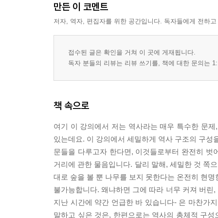
만든 이 코멘트
진보
저자, 역자, 편집자를 위한 공간입니다. 독자들에게 전하고
제15강 해석에 관하여, 진보의 개념 (I)
자연사; 알레고리; 비판 | 세속화된 멜랑콜리; 해석
접수된 글은 확인을 거쳐 이 곳에 게재됩니다.
해석의 행복에 관하여 | 역사철학과 자유론의 결합으로
독자 분들의 리뷰는 리뷰 쓰기를, 책에 대한 문의는 1:
제16강 진보의 개념 (II)
종합 개념에 관하여 | 파국의 저지로서 진보; 사회
책 속으로
구원 | 탈주하는 것 | 사회에 의해 매개된 진보 |
여기 이 강의에서 저는 역사라는 매우 특수한 문제,
제17강 진보의 개념 (III)
있는데요. 이 강의에서 세밀하게 역사 구조의 구성을
유겐트스틸: 입센 | 데카당스와 유토피아; 부르주
문들을 다루고자 한다면, 이것들로부터 완전히 벗
표현주의 | 자연지배와 이성의 전개, 칸트와 헤겔의 이
거리에 관한 물음입니다. 달리 말해, 세밀한 것 쪽
내면성의 변증법에 관하여, 실존주의적 자발성의 결
대로 숲을 볼 뿐 나무를 보지 못한다는 온전히 현명
불가능합니다. 왜냐하면 그에 따라 너무 커져 버린,
제18강 진보의 개념 (IV)
지난 시간에 약간 언급한 바 있습니다- 은 마찬가지
정신의 정적인 요소들 | 진보와 물질적 지배 | 철학의
말하고 싶은 것은, 한편으로는 역사의 총체적 구성