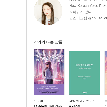
New Korean Voi
리머』가 있다.
인스타그램 @chu.se_e
작가의 다른 상품
드리머
지킬 박사와 하이드
12,600
원
(10% 할인)
9,600
원