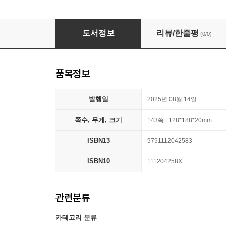
삼신 : 한양도성 영아살해 편
도서정보
리뷰/한줄평
(0/0)
품목정보
발행일
2025년 08월 14일
쪽수, 무게, 크기
143쪽 | 128*188*20mm
ISBN13
9791112042583
ISBN10
111204258X
관련분류
카테고리 분류