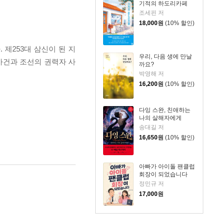
기적의 하도리카페
조세핀 저
18,000
원
(10% 할인)
제253대 삼신이 된 지
우리, 다음 생에 만날
사건과 조선의 권력자 사
까요?
박영해 저
16,200
원
(10% 할인)
다잉 스완, 친애하는
나의 살해자에게
송대길 저
16,650
원
(10% 할인)
아빠가 아이돌 팬클럽
회장이 되었습니다
정민규 저
17,000
원