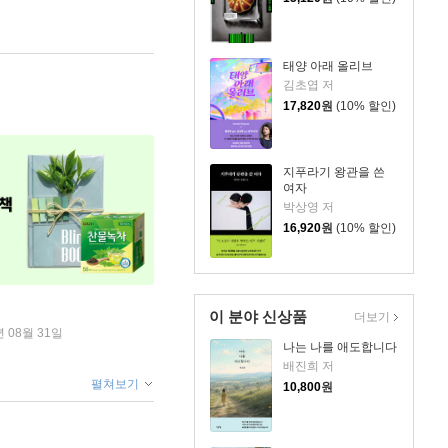
태양 아래 올리브
김초엽 저
17,820
원
(10% 할인)
지푸라기 왕관을 쓴
여자
박상영 저
16,920
원
(10% 할인)
이 분야 신상품
더보기
년 08월 31일
나는 나를 애도합니다
배진희 저
펼쳐보기
10,800
원