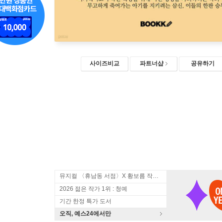
사이즈비교
파트너샵
공유하기
뮤지컬 〈휴남동 서점〉X 황보름 작가 북토크
2026 젊은 작가 1위 : 청예
기간 한정 특가 도서
오직, 예스24에서만