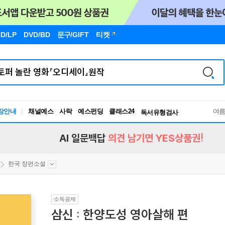
D/LP
DVD/BD
문구
/GIFT
티켓
장안내
채널예스
사락
예스펀딩
클래스24
독서유형검사
여
RBTI Lab
독서유형검사
AI 일문백답
의견 남기면 YES상품권!
한국 장편소설
소득공제
삼신 : 한양도성 영아살해 편