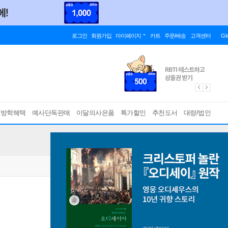
로그인
회원가입
마이페이지
카트
주문/배송
고객센터
Gl
름방학혜택
예사단독판매
이달의사은품
특가할인
추천도서
대량/법인