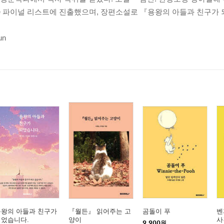
ce Prize 파이널 리스트에 진출했으며, 장편소설로 『용왕의 아들과 친
un
용왕의 아들과 친구가
『월든』 읽어주는 고
곰돌이 푸
벤
되었습니다.
양이
사
9,900
원