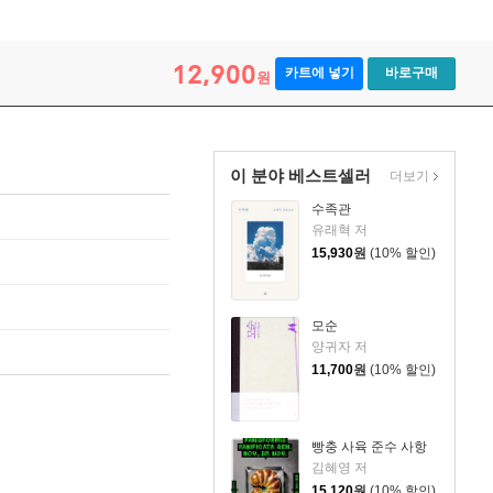
12,900
카트에 넣기
바로구매
원
이 분야 베스트셀러
더보기
수족관
유래혁 저
15,930
원
(10% 할인)
모순
양귀자 저
11,700
원
(10% 할인)
빵충 사육 준수 사항
김혜영 저
15,120
원
(10% 할인)