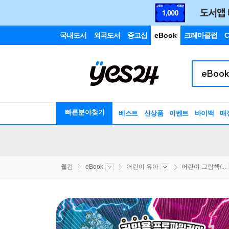
국내도서
외국도서
중고샵
eBook
크레마클럽
C
빠른분야찾기
베스트
신상품
이벤트
바이백
매
웰컴
eBook
어린이 유아
어린이 그림책/...