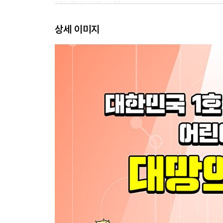
4장. 현실 세계 … 55
상세 이미지
5장. 네메시스 요새 … 65
권 프로의 프로파일링 노트④ DNA 감식
권 프로의 프로파일링 노트⑤ 수사에서 고정관념 
6장. 모리아티의 정체 … 81
7장. 최후의 딜레마 … 93
8장. 작별의 시간 … 113
에필로그 … 134
AI 탐정단과 함께 추리력 더하기 … 138
논리력 쑥! 왓슨 1호의 사건 일지
집중력 쑥! 아이린의 이야기 추리 게임
문해력 쑥! 권 프로가 들려주는 원작 스토리