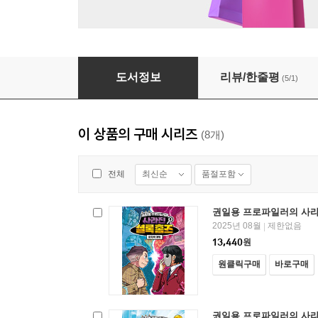
권일용 프로파일러의 사라진 셜록 홈즈 08
도서정보
리뷰/한줄평
(5/1)
이 상품의 구매 시리즈
(8개)
최신순
품절포함
전체
권일용 프로파일러의 사라진
2025년 08월
제한없음
|
13,440
원
원클릭구매
바로구매
권일용 프로파일러의 사라진