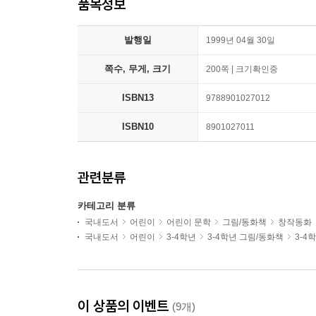
품목정보
발행일
1999년 04월 30일
쪽수, 무게, 크기
200쪽 | 크기확인중
ISBN13
9788901027012
ISBN10
8901027011
관련분류
카테고리 분류
국내도서
어린이
어린이 문학
그림/동화책
창작동화
국내도서
어린이
3-4학년
3-4학년 그림/동화책
3-4
이 상품의 이벤트
(9개)