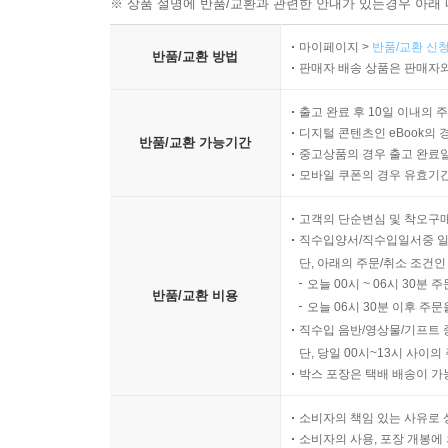
※ 상품 설명에 반품/교환과 관련한 안내가 있는경우 아래 
마이페이지 >
반품/교환 신청
반품/교환 방법
판매자 배송 상품은 판매자와
출고 완료 후 10일 이내의 
디지털 콘텐츠인 eBook의 
반품/교환 가능기간
중고상품의 경우 출고 완료일
모바일 쿠폰의 경우 유효기간(
고객의 단순변심 및 착오구
직수입양서/직수입일서중 일
단, 아래의 주문/취소 조건인
오늘 00시 ~ 06시 30분 
반품/교환 비용
오늘 06시 30분 이후 주문
직수입 음반/영상물/기프트 
단, 당일 00시~13시 사이
박스 포장은 택배 배송이 가
소비자의 책임 있는 사유로 
소비자의 사용, 포장 개봉에 