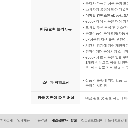
복제가 가능한 상품 등의 포장을 
소비자의 요청에 따라 개별
디지털 컨텐츠인 eBook, 
eBook 대여 상품은 대여 기
모바일 쿠폰 등록 후 취소/환
반품/교환 불가사유
중고상품이 구매확정(자동 
LP상품의 재생 불량 원인이 기
시간의 경과에 의해 재판매가
전자상거래 등에서의 소비자
eBook 세트 상품은 일괄 
1개의 상품으로 취급 및 판매
우, 세트 상품 전부 및 세트
상품의 불량에 의한 반품, 교
소비자 피해보상
준하여 처리됨
환불 지연에 따른 배상
대금 환불 및 환불 지연에 
회사소개
인재채용
이용약관
개인정보처리방침
청소년보호정책
도서홍보안내