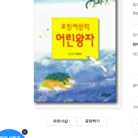
김
첫
정
판
Y
결
구
파트너샵
공유하기