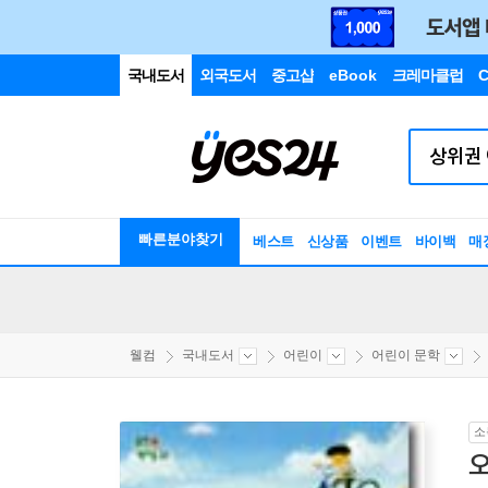
국내도서
외국도서
중고샵
eBook
크레마클럽
C
빠른분야찾기
베스트
신상품
이벤트
바이백
매
웰컴
국내도서
어린이
어린이 문학
소