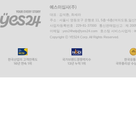
대표 : 김석환, 최세라
주소 : 서울시 영등포구 은행로 11, 5층~6층(여의도동,일신
사업자등록번호 : 229-81-37000 통신판매업신고 : 제 200
이메일 : yes24help@yes24.com 호스팅 서비스사업자 :
Copyright ⓒ YES24 Corp. All Rights Reserved.