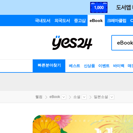
국내도서
외국도서
중고샵
eBook
크레마클럽
C
빠른분야찾기
베스트
신상품
이벤트
바이백
매
웰컴
eBook
소설
일본소설