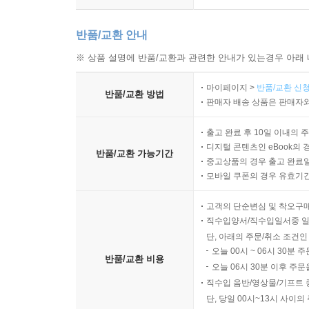
반품/교환 안내
※ 상품 설명에 반품/교환과 관련한 안내가 있는경우 아래 
마이페이지 >
반품/교환 신청
반품/교환 방법
판매자 배송 상품은 판매자와
출고 완료 후 10일 이내의 
디지털 콘텐츠인 eBook의 
반품/교환 가능기간
중고상품의 경우 출고 완료일
모바일 쿠폰의 경우 유효기간(
고객의 단순변심 및 착오구
직수입양서/직수입일서중 일
단, 아래의 주문/취소 조건인
오늘 00시 ~ 06시 30분 
반품/교환 비용
오늘 06시 30분 이후 주문
직수입 음반/영상물/기프트 
단, 당일 00시~13시 사이