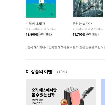
니체의 초월자
공허한 십자가
프리드리히 니체 저/김철 편역
히읏
히가시노 게이고 저/이선희 역
|
12,500
원
(0% 할인)
13,700
원
(0% 할인)
검색 페이지에서 선택된 태그에 등록된 더 많은 상품을 확인해 
이 상품의 이벤트
(12개)