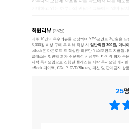
하루나의 모습에 죽음을 다른 각도에서 다른 태도로
기대하고 있는 하루나의 만남은 그들에게 얼마 남지
정해진 결말을 향해 가겠지만
회원리뷰
나는 너를 사랑할 수 있을까?
(25건)
헤어짐을 알면서도 퇴색되지 않는 마음
매주 10건의 우수리뷰를 선정하여 YES포인트 3만원을 드
3,000원 이상 구매 후 리뷰 작성 시
일반회원 300원, 마니아
eBook은 다운로드 후 작성한 리뷰만 YES포인트 지급됩니
아키토는 자신보다 더 힘든 상황인데도 운명을 담
클래스는 첫번째 회차 주문확정 시점부터 마지막 회차 주문
타는 데다 울기도 잘하는 평범한 소녀였다. 거기
사락 독서모임으로 진행된 클래스는 사락 독서모임 게시판
용감한 하루나의 모습에 아키토는 차마 자신도 살날
eBook 페이백, CD/LP, DVD/Blu-ray, 패션 및 판매금
정해진 결말로 치닫게 되겠지만, 그럼에도 그들은 
25
명
단념했던 소년과 소녀는 서로를 만나 애틋하고 눈물
멈춰도 좋을 만큼 소중한 사랑을 했다. 그들은 이 사
눈부신 청춘, 영원한 작별,
우리의 사랑은 내가 죽거나
네가 죽을 때까지 이어진다