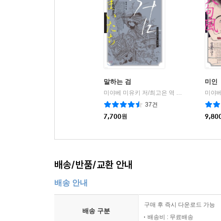
말하는 검
미인
미야베 미유키 저/최고은 역
북스피어
미야베
|
37건
7,700
원
9,80
배송/반품/교환 안내
배송 안내
구매 후 즉시 다운로드 가능
배송 구분
배송비 : 무료배송