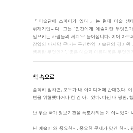
『미술관에 스파이가 있다』는 현대 미술 생태
취재기입니다. 그는 “인간에게 예술이란 무엇인가
일으키는 사람들의 세계’로 들어섭니다. 이어 아트
잠입의 마지막 무대는 구겐하임 미술관의 경비원 
행위란 무엇인가’, ‘좋은 예술과 아름다움은 무엇인
책 속으로
이 책은 기존의 미술서와는 확연히 다릅니다. 미
솔직히 말하면, 모두가 내 아이디어에 반대했다. 이
현장감을 바탕으로 한 흥미로운 잠입 기록을 소설처럼
변을 위협했다거나 한 건 아니었다. 다만 내 평판,
예술의 본질과 의미에 대한 자신만의 답을 찾게 될 
난 무슨 국가 정보기관을 폭로하려는 게 아니었다. 
난 예술이 왜 중요한지, 중요한 문제가 맞긴 한지,