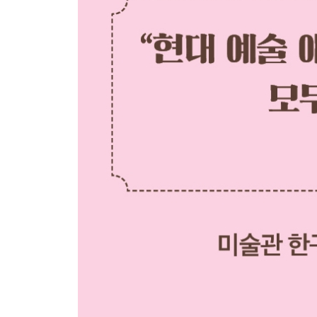
3부. 브루클린 작업실의 예술가
11장. “작가님의 어시스턴트가 되고 싶어요”
12장. 배고픈 예술가와 굶주린 붓끝
13장. 페인트 통을 들다 채색용 붓을 들기까지
14장. 단 한 가지 색을 찾느라 미쳐버린 사람들
15장. 전업 예술가로 살아남기 위한 기도
16장. 왜 이것은 추하고 저것은 아름다운가
17장. 현실이라는 환시를 예술의 눈으로 바라보기
4부. 구겐하임 미술관 경비원이 바라본 것들
18장. 예술의 성지에 등장한 신입 경비원
19장. 작품을 소유한다는 것의 진정한 의미
20장. 이제 멈춰 서서, 알아채고, 감탄하라