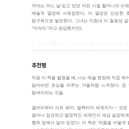
--- p.70~71
저자는 어느 날 잊고 있던 어린 시절 할머니의 수
예술적 열망에 사로잡힌다. 이 열망은 단순한 
다음은 나쁜 소식. 첫째, 여자라는 성별은 도움이 안
탐구욕으로 발전한다. 그녀는 마침내 이 철옹성 같
의 작품을 일절 구매하지 않았다. 둘째, 큰 그림은
“꺼져라.”라고 응답했지만).
손바닥만 하거든요. 거기 안 들어가는 작품은 안 팔
람들을 경계하라. “인간과 인간 사이의 온갖 별난 역
이 책은 아름답고 고상하지만 동시에 모호하고 난
올 의존증 직전인 사람도 많고 정신이 건강하지 않은 
현장감 가득한 탐험기다. 또한 보는 이로 하여금 ‘
--- p.97
저자(또는 일반 대중, 지나가는 행인, 관람객 1
추천평
자기 성찰적 에세이기도 하다.
나와 함께 있는 시간이 잭에게는 얼마나 힘든 일이
그가 자기 배를 가리키며 말했다. “이게 다 당신 때
처음 이 책을 펼쳤을 때, 나는 예술 현장에 직접 
“왜 이것은 추하고, 저것은 아름다운가?”
잃어버린 초심을 비추는 거울처럼 느껴졌다. 곧 
‘예술은 어렵다’는 당신에게 건네는 작은 혁명 같은
그렇게 몇 주가 지나자 뭔가 우스워지기 시작했다. 
탐색이라는 것을.
울리기 시작했을 때부터 이들의 과대망상에 깜짝 놀
저자는 브루클린의 작은 갤러리 말단 직원 일을 간
하고 무난한 이야기를 할 때도 오프 더 레코드를 걸
갤러리부터 아트 페어, 컬렉터의 세계까지― 모든
때까지 캔버스를 펼치고, 갤러리의 온갖 벽을 몇 
얼마나 집요하고 열정적인 세계인지 새삼 실감하게 되
팔아보려고 고군분투한다. 억만장자 컬렉터들로 가
그러나 315에서 몇 달을 보내고 나니 나도 겁이 많
행위 앞에서 닮아 있었다. 이 책은 ‘작품을 어떻게
엉덩이에 자신의 얼굴을 마주대는 경험도 마다하지 
다. 더 잘 아는 사람에게 물어보기 전까진 나만의 