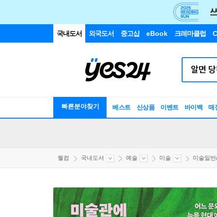
국내도서
외국도서
중고샵
eBook
크레마클럽
C
빠른분야찾기
베스트
신상품
이벤트
바이백
매
웰컴
국내도서
예술
미술
미술일반