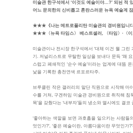
미술관 한구석에서 ‘이것도 예술이야…?’ 되뇐 적 
어느 문외한의 신비롭고 혼란스러운 뉴욕 예술계 
★★★《나는 메트로폴리탄 미술관의 경비원입니다》 
★★★〈뉴욕 타임스〉 베스트셀러, 〈타임〉·〈이코
미술관이나 전시장 한구석에서 ‘대체 이건 뭘 그린 
기. 저널리스트로 무탈한 일상을 보내다 문득 ‘왜 
스럽고 폐쇄적인 ‘순수 예술’이라는 업계에 대뜸 온
낯을 기록한 총천연색 르포르타주.
브루클린 작은 갤러리의 말단 직원으로 시작해 마이
수를 거쳐, 구겐하임 미술관 경비원으로 취직해 침묵
목’을 갖췄다는 ‘내부자’들의 냉소와 멸시에도 결코
‘좋아하는 색깔을 보면 과호흡을 일으키는 사람들의
엇인가?’, ‘좋은 예술이란, 아름다움이란 무엇인가