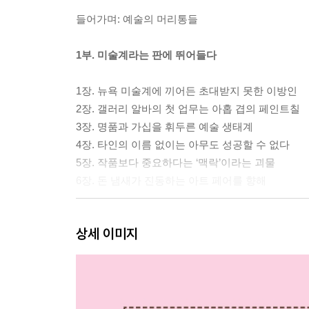
들어가며: 예술의 머리통들
1부. 미술계라는 판에 뛰어들다
1장. 뉴욕 미술계에 끼어든 초대받지 못한 이방인
2장. 갤러리 알바의 첫 업무는 아홉 겹의 페인트칠
3장. 명품과 가십을 휘두른 예술 생태계
4장. 타인의 이름 없이는 아무도 성공할 수 없다
5장. 작품보다 중요하다는 ‘맥락’이라는 괴물
6장. 돈 냄새가 진동하는 아트 페어를 향해
2부. 마이애미 아트 페어에서 춤, 춤, 춤을
상세 이미지
7장. 3만 9천 달러를 걸고 뛰어든 그림 시장
8장. 미술계의 신들, VIP와 나의 첫 그림 판매기
9장. 이게 예술이야? 얼굴을 짓누른 예술가의 엉덩
10장. 예술과 작품에 ‘최선’ 따위는 없다