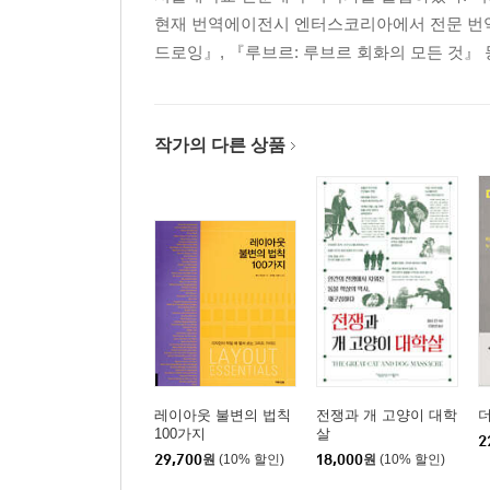
현재 번역에이전시 엔터스코리아에서 전문 번역
드로잉』, 『루브르: 루브르 회화의 모든 것』 
작가의 다른 상품
레이아웃 불변의 법칙
전쟁과 개 고양이 대학
100가지
살
2
29,700
원
(10% 할인)
18,000
원
(10% 할인)