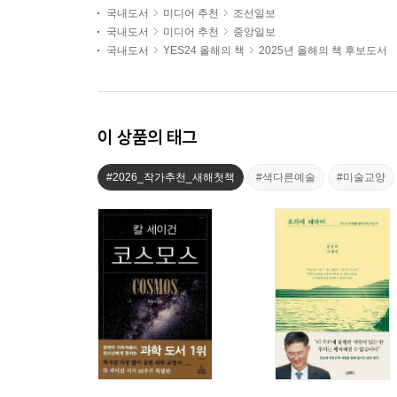
국내도서
미디어 추천
조선일보
국내도서
미디어 추천
중앙일보
국내도서
YES24 올해의 책
2025년 올해의 책 후보도서
이 상품의 태그
#2026_작가추천_새해첫책
#색다른예술
#미술교양