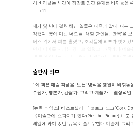
히 바라보는 시간이 정말로 인간 존재를 바꿔놓을 수
--- p.11
내가 몇 년에 걸쳐 해낸 일들은 다음과 같다. 나는
격했다. 붓에 미친 너드들, 색깔 광인들, ‘안목’을
버스 위에서 피를 흘렸고, 조각품에 피부가 벗겨졌
먼지 더미를 지키는 경비로 일했고, 과학계가 예술
제 몸의 일부로 여기고 우리가 생각지도 못한 곳에
국 그들과 친구가 되었다. 이 과정에서 나는 인간 
출판사 리뷰
--- p.27
“이 책은 예술 작품을 ‘보는’ 방식을 영원히 바꿔놓
작품을 많이 파는 갤러리가 곧 ‘훌륭한’ 갤러리는 
수집가, 평론가, 관람가, 그리고 예술가… 열정적인
갤러리는 돈을 설사처럼 대한다. ‘엄연한 현실이긴 
을 점차적으로 화폐로 바꾸는데, 이 과정은 얼핏 보면 
[뉴욕 타임스] 베스트셀러 『코르크 도크(Cork 
80명, 갤러리 공간 19곳, 추정 연 매출 10억 
《미술관에 스파이가 있다(Get the Pictur
순수파가 되려면 단 보의 가전제품 더미처럼 경계에 
베일에 싸여 있던 ‘뉴욕 예술계’, ‘현대 미술계’ 
흥건히 튀기며 그런 작품을 경멸하는 사람들까지 있