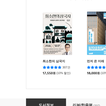
최소한의 삼국지
먼저 온 미래
307건
17,550
원
(10% 할인)
18,000
원
(10
미술관에 스파이가 있다
도서정보
리뷰/한줄평
(20/7)