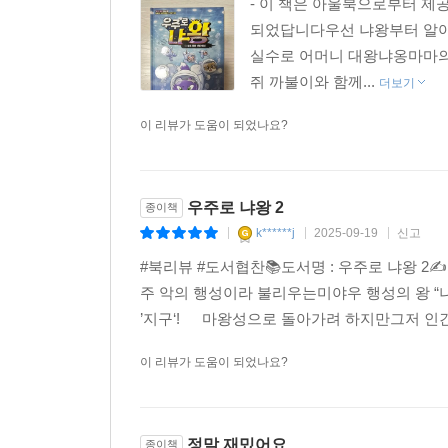
- 이 책은 아울북으로부터 제
되었답니다우선 냐왕부터 알
실수로 어머니 대왕냐옹마마의노
쥐 까불이와 함께...
더보기
이 리뷰가 도움이 되었나요?
우주로 냐왕 2
종이책
k******j
2025-09-19
신고
|
|
|
#북리뷰 #도서협찬📚도서명 : 우주로 냐왕 2✍지은
주 악의 행성이라 불리우는미야우 행성의 왕 “
’지구‘!⠀⠀마왕성으로 돌아가려 하지만그저 인간
이 리뷰가 도움이 되었나요?
정말 재밌어요
종이책