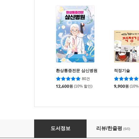
환상통증전문 삼신병원
적정기술
80건
12,600
원
(10% 할인)
9,900
원
(10%
우주로 냐왕 2 : 우주 동물 선발 대회
도서정보
리뷰/한줄평
(6/0)