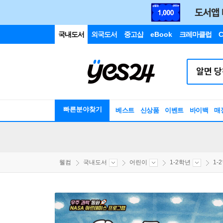
국내도서
외국도서
중고샵
eBook
크레마클럽
C
빠른분야찾기
베스트
신상품
이벤트
바이백
매
웰컴
국내도서
어린이
1-2학년
1-