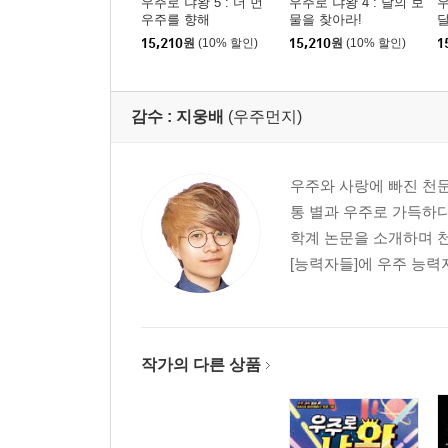
우주로 냐왕 5 : 더 먼
우주로 냐왕 4 : 달의 보
우
우주를 향해
물을 찾아라!
달
15,210
원
(10% 할인)
15,210
원
(10% 할인)
1
감수 :
지웅배
(우주먼지)
우주와 사랑에 빠진 천문
통 별과 우주로 가득하다
학계 논문을 소개하며 천
[능력자들]에 우주 능력
작가의 다른 상품