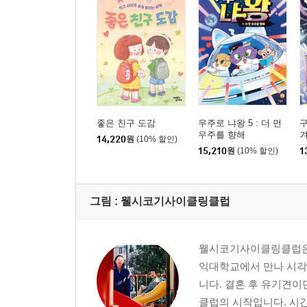
좋은 친구 도감
우주로 냐왕 5 : 더 먼
구
우주를 향해
겨
14,220
원
(10% 할인)
15,210
원
(10% 할인)
1
그림 :
웰시코기사이클링클럽
웰시코기사이클링클럽은 
익대학교에서 만나 시각
니다. 결혼 후 유기견
클럽의 시작입니다. 시간