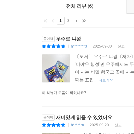
전체 리뷰
(6)
1
2
우주로 냐왕
종이책
h********3
2025-09-30
신고
|
|
|
〔도서〕 우주로 냐왕〔저자〕
'미야우 행성'먼 우주에서도 
여 사는 비밀 왕국그 곳에 사
짜는 표집...
더보기
이 리뷰가 도움이 되었나요?
재미있게 읽을 수 있었어요
종이책
b******n
2025-09-20
신고
|
|
|