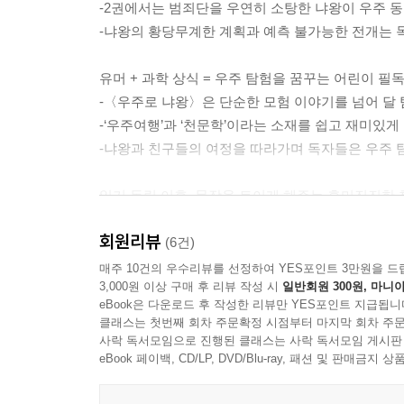
-2권에서는 범죄단을 우연히 소탕한 냐왕이 우주 동
-냐왕의 황당무계한 계획과 예측 불가능한 전개는 
유머 + 과학 상식 = 우주 탐험을 꿈꾸는 어린이 필독
-〈우주로 냐왕〉은 단순한 모험 이야기를 넘어 달 
-‘우주여행’과 ‘천문학’이라는 소재를 쉽고 재미
-냐왕과 친구들의 여정을 따라가며 독자들은 우주 
읽기 독립 이후, 문장을 트이게 해주는 흥미진진한 
-〈우주로 냐왕〉은 초등 저학년에서 읽기 독립을 
회원리뷰
-대화와 서술이 적절히 조화된 문장 구성을 통해 독
(6건)
-이 책은 글 읽기의 즐거움을 발견하고 스스로 책을
매주 10건의 우수리뷰를 선정하여 YES포인트 3만원을 드
3,000원 이상 구매 후 리뷰 작성 시
일반회원 300원, 마니아
eBook은 다운로드 후 작성한 리뷰만 YES포인트 지급됩니
클래스는 첫번째 회차 주문확정 시점부터 마지막 회차 주문
사락 독서모임으로 진행된 클래스는 사락 독서모임 게시판
eBook 페이백, CD/LP, DVD/Blu-ray, 패션 및 판매금