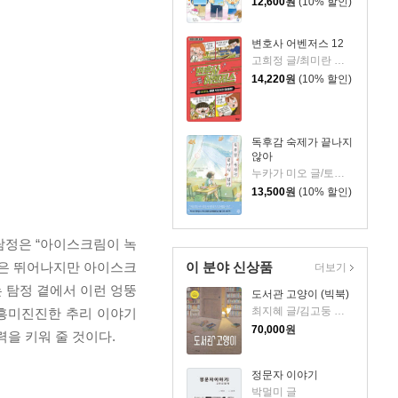
12,600
원
(10% 할인)
변호사 어벤저스 12
고희정 글/최미란 그림/신주영 감수
14,220
원
(10% 할인)
독후감 숙제가 끝나지
않아
누카가 미오 글/토티 그림/김지영 역
13,500
원
(10% 할인)
탐정은 “아이스크림이 녹
력은 뛰어나지만 아이스크
이 분야 신상품
더보기
 탐정 곁에서 이런 엉뚱
도서관 고양이 (빅북)
최지혜 글/김고둥 그림
 흥미진진한 추리 이야기
70,000
원
을 키워 줄 것이다.
정문자 이야기
박멀미 글