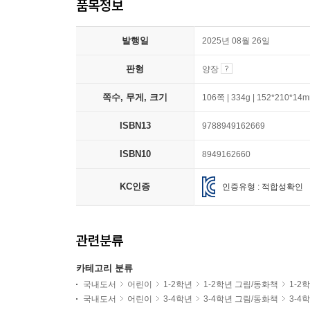
품목정보
발행일
2025년 08월 26일
판형
양장
쪽수, 무게, 크기
106쪽 | 334g | 152*210*14
ISBN13
9788949162669
ISBN10
8949162660
KC인증
인증유형 : 적합성확인
관련분류
카테고리 분류
국내도서
어린이
1-2학년
1-2학년 그림/동화책
1-2
국내도서
어린이
3-4학년
3-4학년 그림/동화책
3-4