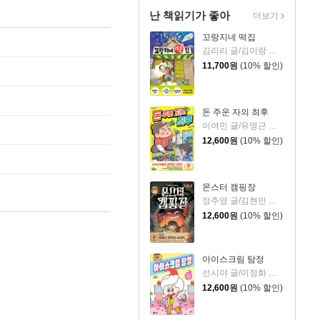
난 책읽기가 좋아
더보기
꼬랑지네 떡집
김리리 글/김이랑 그림
11,700
원
(10% 할인)
돈 주운 자의 최후
이여민 글/유영근 그림
12,600
원
(10% 할인)
몬스터 캠핑장
정주영 글/김현민 그림
12,600
원
(10% 할인)
아이스크림 탐정
선시야 글/이정화 그림
12,600
원
(10% 할인)