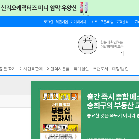
로그인
회원가입
마이페이지
카트
주문/배송
고객센터
Gl
젊은 작가
예사단독판매
이달의사은품
특가할인
추천도서
대량/법인