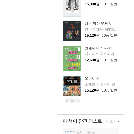
15,300
원
(10% 할인)
너는 뭐가 무서워
안니카 헤딘(Annica Hedin) 글/한나 클린타게 (Hanna Klinthage) 그림
15,120
원
(10% 할인)
언제까지 기다려!
에이나트 차르파티 글그림/정재원 역
12,600
원
(10% 할인)
오디세이
호메로스 원저/제럴딘 매코크런 글/김재용 역/장시은 감수
15,120
원
(10% 할인)
이 책이 담긴
리스트
더보기
c*****1
님의 리스트