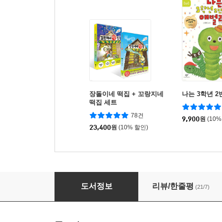
장돌이네 떡집 + 꼬랑지네
나는 3학년 2
떡집 세트
78건
9,900
원
(10%
23,400
원
(10% 할인)
아이스크림 탐정
도서정보
리뷰/한줄평
(21/7)