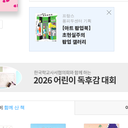
프랑스
퐁피두센터 기획
[아트 팝업북]
초현실주의
팝업 갤러리
들이
함께 산 책