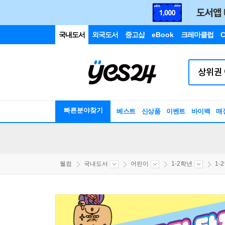
국내도서
외국도서
중고샵
eBook
크레마클럽
C
빠른분야찾기
베스트
신상품
이벤트
바이백
매
웰컴
국내도서
어린이
1-2학년
1-