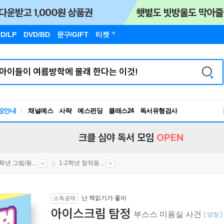
D/LP
DVD/BD
문구
/GIFT
티켓
장안내
채널예스
사락
예스펀딩
클래스24
독서유형검사
RBTI Lab
독서유형검사
크클 심야 독서 모임
OPEN
2학년 그림/동...
1-2학년 창작동...
난 책읽기가 좋아
소득공제
아이스크림 탐정
부스스 미용실 사건
[ 양장 ]