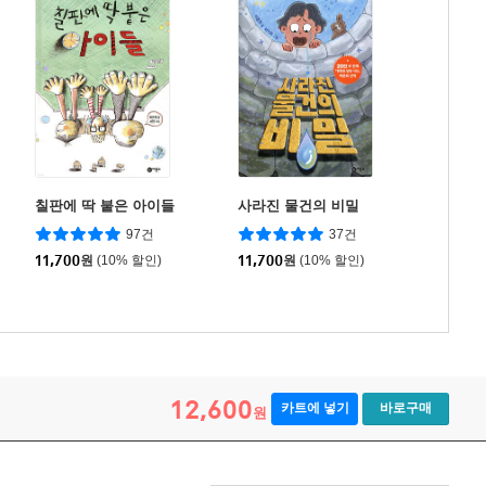
칠판에 딱 붙은 아이들
사라진 물건의 비밀
97건
37건
11,700
원
(10% 할인)
11,700
원
(10% 할인)
12,600
카트에 넣기
바로구매
원