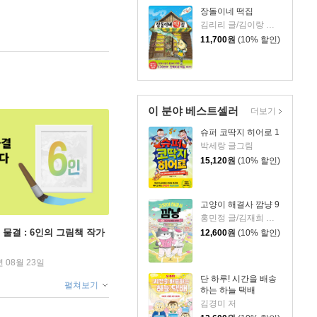
장돌이네 떡집
김리리 글/김이랑 그림
11,700
원
(10% 할인)
이 분야 베스트셀러
더보기
슈퍼 코딱지 히어로 1
박세랑 글그림
15,120
원
(10% 할인)
고양이 해결사 깜냥 9
홍민정 글/김재희 그림
 물결 : 6인의 그림책 작가
12,600
원
(10% 할인)
년 08월 23일
단 하루! 시간을 배송
펼쳐보기
하는 하늘 택배
김경미 저