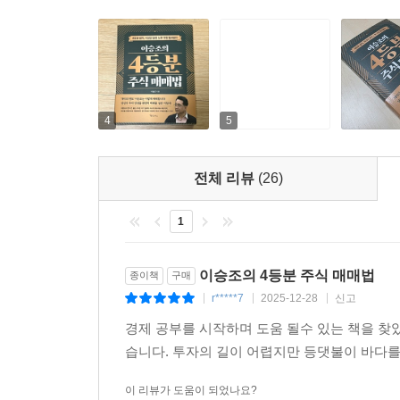
해야 추세 전환 신호로 해석할 수 있다. 그 외 블루
이 책은 실제 매매 타이밍을 알려줍니다. 시장에 
능성을 가진 파동으로 평가할 수 있다.
싶은 분들에게 추천합니다.
---「2장 모노파동법칙: 4등분법칙의 한계를 보완
_ 64세 은퇴자(투자 경력 13년)
엔비디아와 SK하이닉스를 연결고리로 하는 HBM(고
4
5
으로 부각되고 있다. 따라서 이들 종목의 상대속도
이러한 분석은 소부장(소재·부품·장비) 섹터 내에서
전체 리뷰
(26)
에서 ‘집중해야 할 종목’과 ‘관망해야 할 종목’을 명
1
---「2장 모노파동법칙: 4등분법칙의 한계를 보완
급등한 종목의 경우, 시장에서는 추가 상승 랠리를
이승조의 4등분 주식 매매법
종이책
구매
예상만큼 강하게 오르지 않고 변동성만 확대되는 사
r*****7
2025-12-28
신고
|
|
|
경제 공부를 시작하며 도움 될수 있는 책을 찾
그런데 한화오션도 7월 7일 120일 이동평균선을 
습니다. 투자의 길이 어렵지만 등댓불이 바다를
되었고, 7월 31일 ‘조선주 펀드 1,500억 달러 조
도주로 부상하면서 2025년 3월 24일부터 전개된
이 리뷰가 도움이 되었나요?