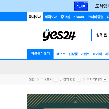
국내도서
외국도서
중고샵
eBook
크레마클럽
C
빠른분야찾기
베스트
신상품
이벤트
바이백
매
웰컴
국내도서
경제 경영
투자/재테크