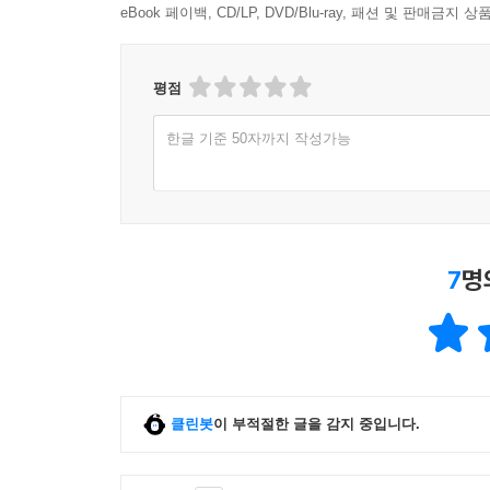
공을 쌓는 용도다. 이 두 계좌를 병행하다 보면, 마
eBook 페이백, CD/LP, DVD/Blu-ray, 패션 및 판매금
장하려면, 이 과정 또한 반드시 거쳐야 할 훈련이다
미래 예측 수치’로 이어지는 흐름을 따라가며, 지금
평점
은 의외로 단순하다.
---「3장 4등분법칙을 통한 대표기업 사례분석」중
한글 기준 50자까지 작성가능
모노파동 에너지를 측정해가면서 개인적으로 시간 
딩 투자호흡을 가진 투자자는 5-10일 단위로 기준 
여기에서 근간이 되는 것은 5일-10일-20일 이동
7
명
투자자는 120일-240일 기준을 권한다.
---「3장 4등분법칙을 통한 대표기업 사례분석」중
이차전지는 5월 말부터 약 3개월간 상승세를 보이
코프로비엠의 고점 대비 하락 수준을 감안하면 아직
클린봇
이 부적절한 글을 감지 중입니다.
약하다.
따라서 이차전지에 크게 물린 투자자라면, 여기서 배