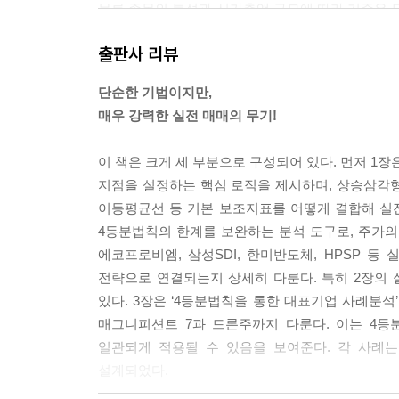
물론 종목의 특성과 시가총액 규모에 따라 기준은 달
이 더 적절할 수도 있다. 그러나 처음에는 60일 
출판사 리뷰
여기서 중요한 포인트는, 상승 진폭 이후 조정이 나올
단순한 기법이지만,
---「1장 4등분법칙: 강력한 실전 매매도구」중에서
매우 강력한 실전 매매의 무기!
‘골든크로스’란 단기 이동평균선(예: 5일선, 20일선
이 책은 크게 세 부분으로 구성되어 있다. 먼저 1장
일반적으로 강세 전환 신호로 해석되며, 시장 심리
지점을 설정하는 핵심 로직을 제시하며, 상승삼각
이동평균선 등 기본 보조지표를 어떻게 결합해 실전
반대로 ‘데드크로스’는 단기 이동평균선이 장기 이
4등분법칙의 한계를 보완하는 분석 도구로, 주가의
호로 해석되며, 매도 타이밍 또는 추가 하락 경고로
에코프로비엠, 삼성SDI, 한미반도체, HPSP 
전략으로 연결되는지 상세히 다룬다. 특히 2장의
단기적 투자호흡으로는 5일-20일 이동평균선의 배
있다. 3장은 ‘4등분법칙을 통한 대표기업 사례분석
도 타이밍을 설정하는 것이 중요하다.
매그니피션트 7과 드론주까지 다룬다. 이는 4
---「1장 4등분법칙: 강력한 실전 매매도구」중에서
일관되게 적용될 수 있음을 보여준다. 각 사례는
설계되었다.
주가가 급등하면서 이동평균선과의 이격률이 과도하게 벌