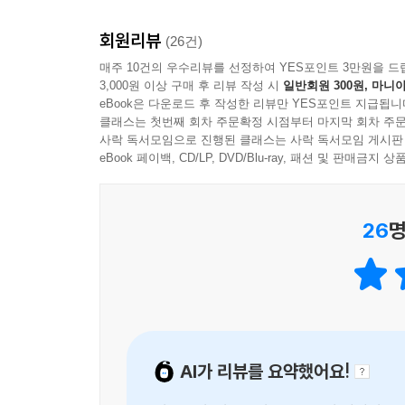
동평균선을 기준으로 이격률 한계를 설정해두고, 이
이 책은 4등분법칙이라는 단순한 원리에서 출발해
회원리뷰
이어지도록 구성되어 있다. 단순한 기법서가 아니라
(26건)
또한 단기 이동평균선이 장기 이동평균선을 하향 돌파
단순히 기술적 분석 기법만 다루는 것이 아니라,
매주 10건의 우수리뷰를 선정하여 YES포인트 3만원을 드
우 이는 장기 상승추세의 종료 신호로 해석된다. 하
3,000원 이상 구매 후 리뷰 작성 시
일반회원 300원, 마니아
흔들리지 않고 대응할 수 있는 ‘투자의 태도’를 길
적으로 매도 전략을 세우는 것이 바람직하다.
eBook은 다운로드 후 작성한 리뷰만 YES포인트 지급됩니
안정된 출발점을, 경험 많은 투자자에게는 기존 전략
---「1장 4등분법칙: 강력한 실전 매매도구」중에서
클래스는 첫번째 회차 주문확정 시점부터 마지막 회차 주문
해석하고, 자신만의 매매 기준을 확립할 수 있게 
사락 독서모임으로 진행된 클래스는 사락 독서모임 게시판
복잡하지 않으면서도 반복 가능한 전략으로, 노후 투
eBook 페이백, CD/LP, DVD/Blu-ray, 패션 및 판매금
하락삼각형 패턴의 기본 구조에서, 50%중심가격이 
시장을 버텨낼 수 있는 기준을 마련해준다는 점에서 
경험이 검증한 신뢰성’을 동시에 갖춘, 흔치 않은 실
주가는 ‘25%능선가격, 50%중심가격, 75%능선
26
명
다. 50%중심가격이 강한 저항선으로 작용하면서,
추천사
바로 ‘50%중심가격 저항 패턴’의 전형적인 형태다.
---「1장 4등분법칙: 강력한 실전 매매도구」중에서
매번 유튜브 보고 따라 샀다가 손해만 봤는데, 이 책
한다’는 명확한 기준을 제시하기 때문입니다.
모노파동법칙은 4등분법칙의 한계를 보완해주는 기준이
_ 28세 직장인(투자 경력 8개월)
준으로 재매수 타점을 설정하는 데 유용하다. 하지만
AI가 리뷰를 요약했어요!
레이딩을 하는 투자자가 아니라면 중장기 투자자에게
바쁜 직장인이기에 명확한 매매 전략이 꼭 필요합니다
파동법칙과 4등분법칙, 그리고 P-MAX/P-MIN파