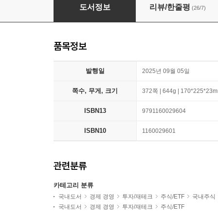
이승조의 4등분 주식 매매법
도서정보
리뷰/한줄평
(26/7)
품목정보
발행일
2025년 09월 05일
쪽수, 무게, 크기
372쪽 | 644g | 170*225*23
ISBN13
9791160029604
ISBN10
1160029601
관련분류
카테고리 분류
국내도서
경제 경영
투자/재테크
주식/ETF
국내주식
국내도서
경제 경영
투자/재테크
주식/ETF