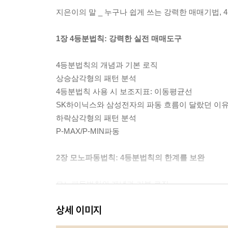
지은이의 말 _ 누구나 쉽게 쓰는 강력한 매매기법,
1장 4등분법칙: 강력한 실전 매매도구
4등분법칙의 개념과 기본 로직
상승삼각형의 패턴 분석
4등분법칙 사용 시 보조지표: 이동평균선
SK하이닉스와 삼성전자의 파동 흐름이 달랐던 이
하락삼각형의 패턴 분석
P-MAX/P-MIN파동
2장 모노파동법칙: 4등분법칙의 한계를 보완
모노파동법칙의 개념과 기본 로직
포스코퓨처엠 모노파동 분석
상세 이미지
에코프로비엠·에코프로 모노파동 분석
POSCO홀딩스·삼성SDI 모노파동 분석