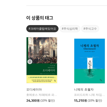
이 상품의 태그
#크레마클럽에있어요
#주식심리학
#주식고수
오디세이아
니체의 초월자
호메로스 저/페테르 파울 루벤스 그림/박문재 역
현대지성
프리드리히 니체 저/김철 편역
|
24,300
원
(10% 할인)
15,210
원
(10% 할인)