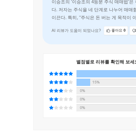
이승조의 '이승조의 4등분 주식 매매법'은
보이더군요. 매수와 매도 구간이 눈에 보이니, 확신
다. 저자는 주식을 네 단계로 나누어 매
추천합니다.
그렇다면 모노파동이란 과연 무엇인가? 이는 ‘기본
이끈다. 특히, "주식은 돈 버는 게 목적이
_ 37세 직장인(투자 경력 3년)
석한 후, 그 에너지가 일정 수준 이상 성공적으로 나
다.
AI 리뷰가 도움이 되었나요?
좋아요
0
이 책처럼 심플하면서도 강한 시스템은 오랜만입니
---「2장 모노파동법칙: 4등분법칙의 한계를 보완
없는 분들에겐 일종의 ‘매매 루틴 교과서’가 될 겁니
_ 47세 자영업자(투자 경력 12년)
어느 종목이 상승하고 어느 종목이 하락하는지의 
별점별로 리뷰를 확인해 보세
파악해야 한다. 이를 기반으로 프로그램 매수·매도
7년간 주식투자를 해왔지만 기준 없는 매매로 손실
읽고 이제는 수익보다도 ‘실수를 줄이는 매매’가 
외국인과 기관은 삼성전자와 SK하이닉스를 대상으로
15%
읽어야 할 책입니다.
삼성전자 매도 시 선물 매수를 결합하는 방식으로 ‘
_ 53세 주부(투자 경력 7년)
0%
---「2장 모노파동법칙: 4등분법칙의 한계를 보완
0%
이 책에서 제시하는 매수 타점과 매도 기준이 명확해
0%
‘4등분법칙’은 파동이 완성된 후 다음 파동을 예측
이제는 하루하루 주가에 흔들리지 않고, 매매 전략
후 다시 저점을 낮추는 되돌림파동인지를 판단하는 
읽어야 할 책입니다.
_ 57세 은퇴 예정자(투자 경력 7년)
기본적으로 시가총액 상위 1~10위 종목은 상승 1파