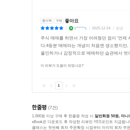
---「2장 모노파동법칙: 4등분법칙의 한계를 보완
개인적으로 매매대상을 선정해서 그 기업의 흥망성쇠를
좋아요
종이책
구매
이건희 회장이 심근경색으로 쓰러지면서 중대한 변
s******s
2025-12-24
신고
|
|
|
이후 2018년 1월 31일 임시 주주총회에서 액면가 
주식 매매를 하면서 가장 어려웠던 점이 ‘언제
없는 50:1 액면분할이었다.
다.4등분 매매라는 개념이 처음엔 생소했지만,
---「3장 4등분법칙을 통한 대표기업 사례분석」중
올인하거나 감정적으로 매매하던 습관에서 벗어나
액면분할은 자본금을 늘리지 않고, 기존 주식의 액면가
이 리뷰가 도움이 되었나요?
분할하면 주식 수가 10배로 늘어난다. 액면분할의 반
우리나라에서도 액면분할을 단행한 기업은 의외로 많다
1
치게 높아져 거래가 활발하지 못한 상황에서 선택된다.
를 1/10로 낮추고 유통 주식 수를 늘려 거래를 활성
---「3장 4등분법칙을 통한 대표기업 사례분석」중
한줄평
(7건)
1,000원 이상 구매 후 한줄평 작성 시
일반회원 50원, 마니
필자는 두 개의 계좌를 병행 운영할 것을 권한다. 
eBook은 다운로드 후 작성한 리뷰만 YES포인트 지급됩니
레이딩 훈련 계좌’이다. 두 번째 계좌는 최소 3~4
클래스는 첫번째 회차 주문확정 시점부터 마지막 회차 주문