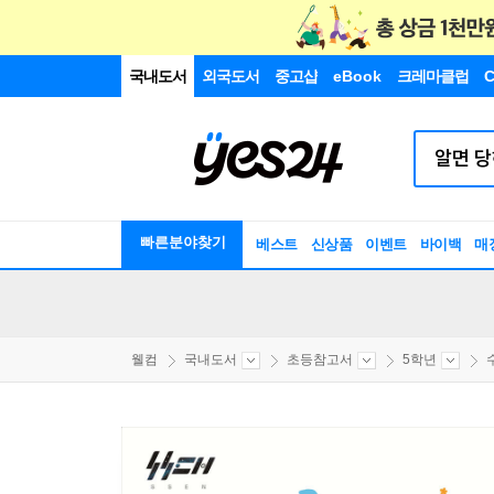
국내도서
외국도서
중고샵
eBook
크레마클럽
C
빠른분야찾기
베스트
신상품
이벤트
바이백
매
웰컴
국내도서
초등참고서
5학년