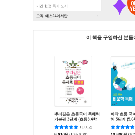
기간 한정 특가 도서
오직, 예스24에서만
이 책을 구입하신 분
뿌리깊은 초등국어 독해력
빠작 초등 국
기본편 3단계 (초등3,4학
해 5단계 (5,
년)
1,001건
8,910
원
(10% 할인)
10,800
원
(10