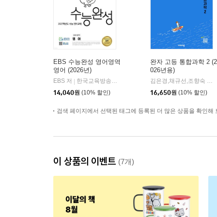
EBS 수능완성 영어영역
완자 고등 통합과학 2 (2
영어 (2026년)
026년용)
EBS 저
한국교육방송공사
김은경,채규선,조향숙 등저
|
14,040
원
(10% 할인)
16,650
원
(10% 할인)
검색 페이지에서 선택된 태그에 등록된 더 많은 상품을 확인해 
이 상품의 이벤트
(7개)