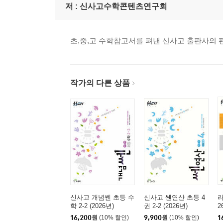
저 :
신사고수학콘텐츠연구회
초,중,고 수학참고서를 펴낸 신사고 출판사의 
작가의 다른 상품
신사고 개념쎈 초등 수
신사고 쎈연산 초등 4
라
학 2-2 (2026년)
권 2-2 (2026년)
2
16,200
원
(10% 할인)
9,900
원
(10% 할인)
1