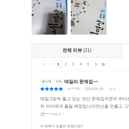
전체 리뷰
(21)
1
2
3
4
5
데일리 문제집~~
종이책
구매
p*****6
2026-06-29
신고
|
|
|
매일 2장씩 풀고 있는 연산 문제집꾸준히 하
히 아이에게 풀릴 예정입니다연산을 안풀고 그
산~~
더보기
이 리뷰가 도움이 되었나요?