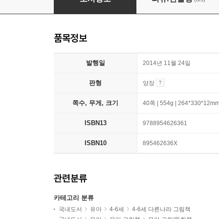
품목정보
발행일
2014년 11월 24일
판형
양장
쪽수, 무게, 크기
40쪽 | 554g | 264*330*12m
ISBN13
9788954626361
ISBN10
895462636X
관련분류
카테고리 분류
국내도서
유아
4-6세
4-6세 다른나라 그림책