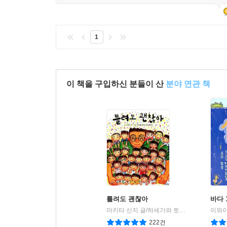
1
이 책을 구입하신 분들이 산
분야 연관 책
틀려도 괜찮아
바다 
마키타 신지 글/하세가와 토모코 그림/유문조 옮김
222건