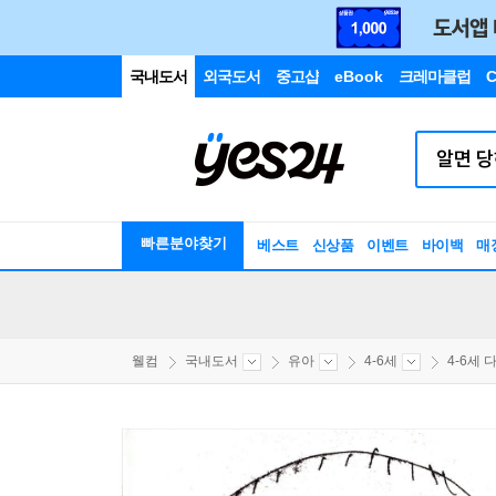
국내도서
외국도서
중고샵
eBook
크레마클럽
C
빠른분야찾기
베스트
신상품
이벤트
바이백
매
웰컴
국내도서
유아
4-6세
4-6세 다