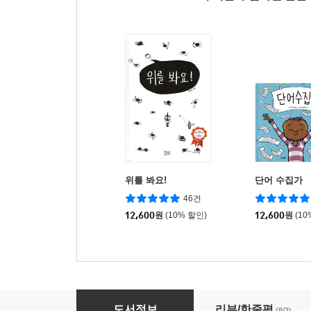
위를 봐요!
단어 수집가
46건
12,600
원
(10% 할인)
12,600
원
(10
싸움에 관한 위대한 책
도서정보
리뷰/한줄평
(8/3)