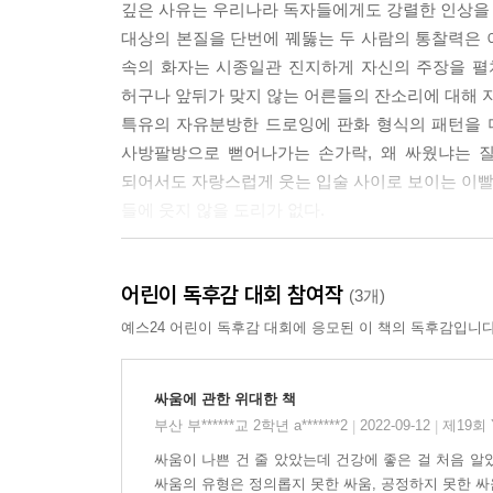
깊은 사유는 우리나라 독자들에게도 강렬한 인상을 
대상의 본질을 단번에 꿰뚫는 두 사람의 통찰력은 
속의 화자는 시종일관 진지하게 자신의 주장을 펼
허구나 앞뒤가 맞지 않는 어른들의 잔소리에 대해 
특유의 자유분방한 드로잉에 판화 형식의 패턴을 더
사방팔방으로 뻗어나가는 손가락, 왜 싸웠냐는 질
되어서도 자랑스럽게 웃는 입술 사이로 보이는 이빨 
들에 웃지 않을 도리가 없다.
진정한 싸움은 무엇인가에 대한 명쾌한 FAQ
어린이 독후감 대회 참여작
(3개)
Q. 싸움이 아무짝에도 쓸모없다고?
예스24 어린이 독후감 대회에 응모된 이 책의 독후감입니다
A. 모르는 소리. 싸움은 건강에 아주 좋다. 팔다리 
싸움에 관한 위대한 책
Q. 싸움은 어떻게 시작되는가?
부산 부******교 2학년 a*******2
2022-09-12
제19회
|
|
A. 불씨는 순식간에 타오른다. 마주친 눈길, 또는 
싸움이 나쁜 건 줄 았았는데 건강에 좋은 걸 처음 알
싸움의 유형은 정의롭지 못한 싸움, 공정하지 못한 싸움,