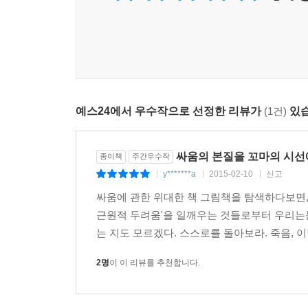
예스24에서 우수작으로 선정한 리뷰가
(1건)
있습
싸움의 본질을 꼬마의 시선
종이책
주간우수작
y*******a
2015-02-10
신고
|
|
|
싸움에 관한 위대한 책 그림책을 탐색하다보면, 
근원적 두려움'을 일깨우는 것들로부터 우리는눈 
는 지도 모르겠다. 스스로를 돌아보라. 죽음, 이별
2명
이 이 리뷰를 추천합니다.