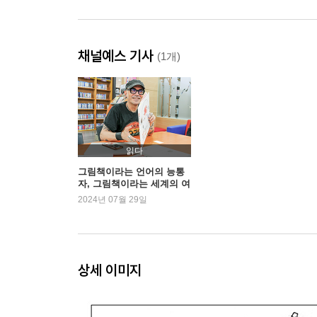
채널예스 기사
(1개)
읽다
그림책이라는 언어의 능통
자, 그림책이라는 세계의 여
행자
2024년 07월 29일
상세 이미지