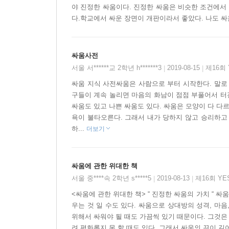
Q. 싸움을 하려면 몇 명이 필요할까?
야 진정한 싸움이다. 진정한 싸움은 비슷한 조건에서 
A. 꼭 정해진 숫자가 있는 것은 아니다. 중요한 것
다.학교에서 싸운 장면이 개판이라서 좋았다. 나도 싸
Q. 싸움이 끝나면 무엇이 남나?
A. 가벼운 찰과상과 혹 몇 개. 이것들은 친구들 사
싸움사전
좋다. 부풀려서 말할 수가 있으니까.
서울 서******교 2학년 h*******3
2019-08-15
제16회
|
|
싸움 지식 사전싸움은 사람으로 부터 시작한다. 말로
『싸움에 대한 위대한 책』을 통해 얻게 되는 것은 결
구들이 계속 놀리면 마음의 화남이 점점 부풀어서 터진
싸움도 있고 나쁜 싸움도 있다. 싸움은 모양이 다 다
사람 대 여러 사람의 ‘비겁한 싸움’ 등은 진정한
욕이 불타오른다. 그래서 내가 당하지 않고 승리하고 
위한 다양한 요소가 들어 있다. 진정한 싸움이란 ‘4
하...
더보기
들어갔어.”라든가 “아무도 움직이지 마! 내 피카츄
하다. 싸우고, 놀고, 웃고, 또 싸우는 것이 모든 
싸움에 관한 위대한 책
서울 중****속 2학년 s*****5
2019-08-13
제16회 Y
|
|
<싸움에 관한 위대한 책> “ 진정한 싸움의 가치 “ 
우는 것 일 수도 있다. 싸움으로 상대방의 성격, 마음
위해서 싸워야 될 때도 가끔씩 있기 때문이다. 그것은
려 평화롭지 못 할 때도 있다. 그래서 싸움의 끈이 길