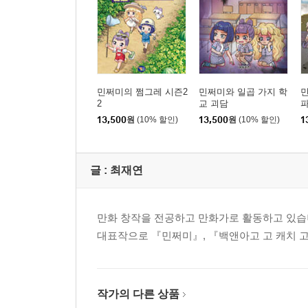
민쩌미의 쩜그레 시즌2
민쩌미와 일곱 가지 학
민
2
교 괴담
13,500
원
(10% 할인)
13,500
원
(10% 할인)
1
글 :
최재연
만화 창작을 전공하고 만화가로 활동하고 있습
대표작으로 『민쩌미』, 『백앤아고 고 캐치 고
작가의 다른 상품