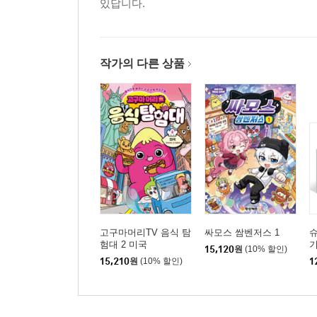
있답니다.
작가의 다른 상품
고구마머리TV 음식 탐
싸모스 쌈벤저스 1
슈
험대 2 미국
기
15,120
원
(10% 할인)
15,210
원
(10% 할인)
1