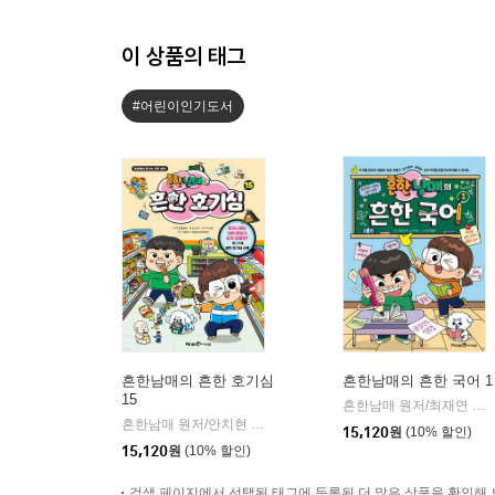
이 상품의 태그
#어린이인기도서
흔한남매의 흔한 호기심
흔한남매의 흔한 국어 1
15
흔한남매 원저/최재연 글/도니패밀리 그림
흔한남매 원저/안치현 글/유난희 그림/이정모,흔한컴퍼니 감수
|
15,120
원
(10% 할인)
15,120
원
(10% 할인)
검색 페이지에서 선택된 태그에 등록된 더 많은 상품을 확인해 