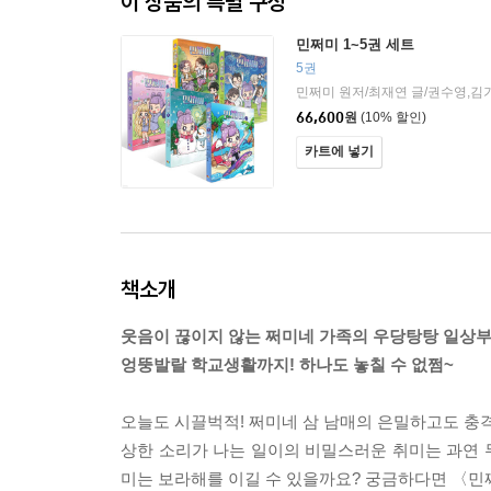
이 상품의 특별 구성
민쩌미 1~5권 세트
5권
민쩌미 원저/최재연 글/권수영,김
66,600
원
(10% 할인)
카트에 넣기
책소개
웃음이 끊이지 않는 쩌미네 가족의 우당탕탕 일상부
엉뚱발랄 학교생활까지! 하나도 놓칠 수 없쩜~
오늘도 시끌벅적! 쩌미네 삼 남매의 은밀하고도 충격
상한 소리가 나는 일이의 비밀스러운 취미는 과연 무
미는 보라해를 이길 수 있을까요? 궁금하다면 〈민쩌