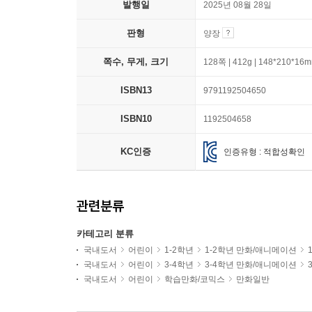
발행일
2025년 08월 28일
판형
양장
쪽수, 무게, 크기
128쪽 | 412g | 148*210*16
ISBN13
9791192504650
ISBN10
1192504658
KC인증
인증유형 : 적합성확인
관련분류
카테고리 분류
국내도서
어린이
1-2학년
1-2학년 만화/애니메이션
국내도서
어린이
3-4학년
3-4학년 만화/애니메이션
국내도서
어린이
학습만화/코믹스
만화일반