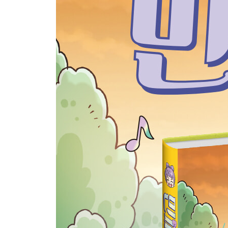
7화 세뱃돈 많이 받는 법 · 94
요건 몰랐점? 세뱃돈에 대해 알아보자! · 108
알려 주시쩜! 이렇게 한번 해 봐~ · 109
8화 새로운 곳에서! · 110
다른 그림 찾기 쩌미의 새로운 방을 소개할게~ · 12
쩌미의 추억 앨범 · 124
정답 · 126