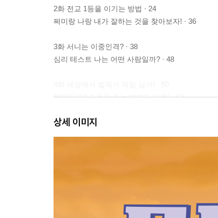
2화 전교 1등을 이기는 방법 · 24
쩌미랑 나랑 내가 잘하는 것을 찾아보자! · 36
3화 서니는 이중인격? · 38
심리 테스트 나는 어떤 사람일까? · 48
4화 세상에서 벌레가 제일 싫어! · 50
쩜말이야? 도움을 주는 벌레도 있쩜! · 62
숫자 세기 깜짝! 모두 몇 마리일까?! · 63
상세 이미지
5화 자나 깨나 입조심 · 64
OX 퀴즈 대결 좋은 비밀? 나쁜 비밀? · 78
6화 범인은 누구? · 80
꼭꼭 숨었쩜! 어디 어디 숨었나?! · 92
알려 주시쩜! 내 물건, 내가 지켜! · 93