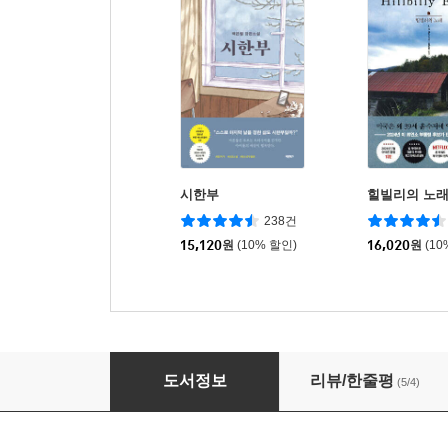
시한부
힐빌리의 노
238건
15,120
원
(10% 할인)
16,020
원
(10
민쩌미 5
도서정보
리뷰/한줄평
(5/4)