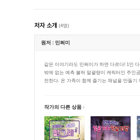
저자 소개
(4명)
원저 :
민쩌미
같은 이야기라도 민쩌미가 하면 다르다! 1인 
밖에 없는 예측 불허 말괄량이 캐릭터인 주인
전한다. 온 가족이 함께 즐기는 채널을 만들기 
작가의 다른 상품