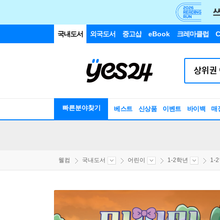
국내도서
외국도서
중고샵
eBook
크레마클럽
C
빠른분야찾기
베스트
신상품
이벤트
바이백
매
웰컴
국내도서
어린이
1-2학년
1-