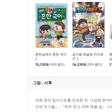
흔한남매의 흔한 국어
급식왕 레슬링 히어로
1
즈 1
심
15,120
원
(10% 할인)
14,220
원
(10% 할인)
2
그림 :
서후
만화 창작 일러스트를 전공한 뒤, 다양한 분야
인체 친구들』, 『탁주 쪼꼬 과학 레벨 업』 