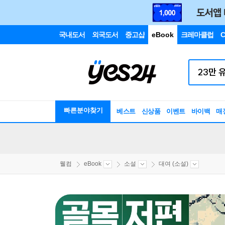
국내도서
외국도서
중고샵
eBook
크레마클럽
C
빠른분야찾기
베스트
신상품
이벤트
바이백
매
웰컴
eBook
소설
대여 (소설)