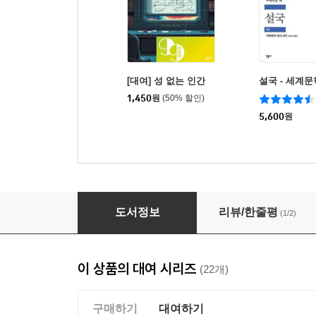
[대여] 성 없는 인간
설국 - 세계문
1,450
원
(50% 할인)
5,600
원
[대여] 골목 저편
도서정보
리뷰/한줄평
(1/2)
이 상품의 대여 시리즈
(22개)
구매하기
대여하기