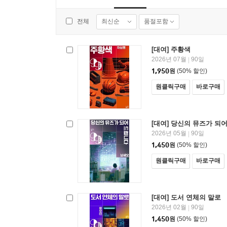
최신순
품절포함
전체
[대여] 주황색
2026년 07월
90일
|
1,950
원
(50% 할인)
원클릭구매
바로구매
[대여] 당신의 뮤즈가 되
2026년 05월
90일
|
1,450
원
(50% 할인)
원클릭구매
바로구매
[대여] 도서 연체의 말로
2026년 02월
90일
|
1,450
원
(50% 할인)