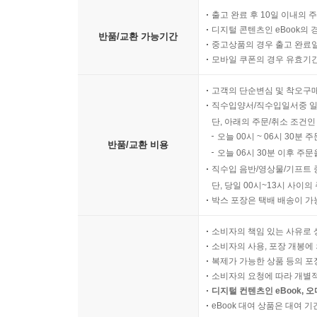
출고 완료 후 10일 이내의 
디지털 콘텐츠인 eBook의 
반품/교환 가능기간
중고상품의 경우 출고 완료일
모바일 쿠폰의 경우 유효기간(
고객의 단순변심 및 착오구
직수입양서/직수입일서중 일
단, 아래의 주문/취소 조건인
오늘 00시 ~ 06시 30분 
반품/교환 비용
오늘 06시 30분 이후 주문
직수입 음반/영상물/기프트 
단, 당일 00시~13시 사이
박스 포장은 택배 배송이 가
소비자의 책임 있는 사유로 
소비자의 사용, 포장 개봉에 
복제가 가능한 상품 등의 포장을 
소비자의 요청에 따라 개별
디지털 컨텐츠인 eBook, 
eBook 대여 상품은 대여 기