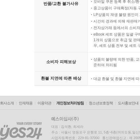
모바일 쿠폰 등록 후 취소/환
반품/교환 불가사유
중고상품이 구매확정(자동 
LP상품의 재생 불량 원인이 기
시간의 경과에 의해 재판매가
전자상거래 등에서의 소비자
eBook 세트 상품은 일괄 
1개의 상품으로 취급 및 판매
우, 세트 상품 전부 및 세트
상품의 불량에 의한 반품, 교
소비자 피해보상
준하여 처리됨
환불 지연에 따른 배상
대금 환불 및 환불 지연에 
회사소개
인재채용
이용약관
개인정보처리방침
청소년보호정책
도서홍보안내
대표 : 김석환, 최세라
주소 : 서울시 영등포구 은행로 11, 5층~6층(여의도동,일신
사업자등록번호 : 229-81-37000 통신판매업신고 : 제 200