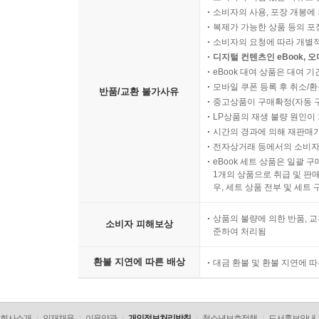
소비자의 사용, 포장 개봉에 
복제가 가능한 상품 등의 포장을 
소비자의 요청에 따라 개별
디지털 컨텐츠인 eBook, 
eBook 대여 상품은 대여 기
모바일 쿠폰 등록 후 취소/환
반품/교환 불가사유
중고상품이 구매확정(자동 
LP상품의 재생 불량 원인이 기
시간의 경과에 의해 재판매가
전자상거래 등에서의 소비자
eBook 세트 상품은 일괄 
1개의 상품으로 취급 및 판매
우, 세트 상품 전부 및 세트
상품의 불량에 의한 반품, 교
소비자 피해보상
준하여 처리됨
환불 지연에 따른 배상
대금 환불 및 환불 지연에 
회사소개
인재채용
이용약관
개인정보처리방침
청소년보호정책
도서홍보안내