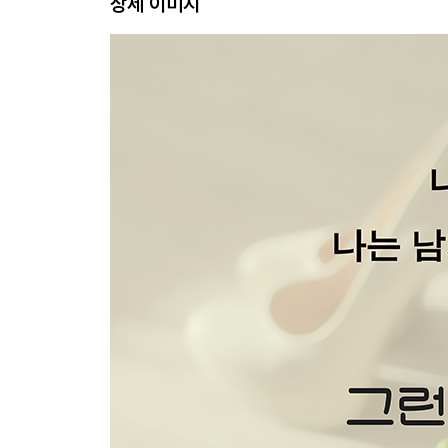
상세 이미지
11 욕망과 갈등: 그럼에도 불구하고 또 부딪히는 이유 
12 관계와 욕망: 사랑, 그거 어떻게 하는 건데 | 099
2부 페미에 대해 우리가 이야기할 때
13 욕망과 친구: 남미새 페미 넷이 모이면 | 108
14 다양한 욕망: 우리의 다채로운 딜레마 | 115
15 욕망과 퀴어: 남미새 게이와 남미새 헤녀의 연결고리
16 욕망과 전략: 남미새 페미가 남자 고르는 기준 | 1
17 욕망과 대화: 페미니스트를 만난 남자들 | 136
18 욕망과 감별: 걔 페미 아냐? VS 난 페미 아냐 | 14
19 그들의 욕망: 남미새 페미와 여미새 남자들 | 151
20 욕망과 평등: 페미니즘적 연애란 무엇일까? | 15