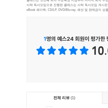
클래스는 첫번째 회차 주문확정 시점부터 마지막 회차 주문
사락 독서모임으로 진행된 클래스는 사락 독서모임 게시판
보다 보면 민낯의 나를 더 사랑하게 된다. 자신
eBook 페이백, CD/LP, DVD/Blu-ray, 패션 및 판매금
걸음으로 당신의 마음 앞까지 마중 나갈 것이다.
- 보선 (『나의 비거니즘 만화』 『나의 장례식에 
남자를 만난다는 사실을 어쩐지 숨겨야만 할 것 같
우리에게는 눈치 보지 않고 욕망을 탐구하고 말
1
명의 예스24 회원이 평가한
페미니스트들에게 해방을 안겨줄 것이다.
10.
- 술라 (『평범한 내가 광장의 빛이 되기까지』 공저
전체 리뷰
(1)