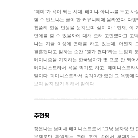
--- 「욕망의 인정: 남미새로 살아남기」 중에서
“페미”가 욕이 되는 시대, 페미냐 아니냐를 두고 
할 수 없느냐는 글이 한 커뮤니티에 올라왔다. 다양
아주 친밀한 사이에 일어나는 폭력도 있다. 연애 또
휩쓸려 현실 인생을 눈치보며 살지 마.” 현재, 이
스를 하는 중에 일방적으로 피임기구를 없애거나, 
연애를 할 수 있을까에 대해 오래 고민했다고 고백
않도록 온몸을 구석구석 부드럽게 씻기고, 다정한 말
나는 지금 이성애 연애를 하고 있는데, 어쩐지 
니까 그 후로 어떤 일을 당해도 ‘성폭력일 수 없다’
결혼했다고 말하는 순간 “뭔가 깬다”라는 느낌과 분
페미니즘을 지지하는 한국남자가 몇 프로 안 되어서
--- 「욕망과 안전: 그 많던 가해자들은 모두 어디로 갔을
페미니스트라서 욕을 먹기도 하고, 페미니스트라서
말이다. 페미니스트라서 숨겨야만 했던 그 욕망에 대
보며 살지 않기 위해서 말이다.
그래서 그 욕망을, 자세히 들여다보기로 했다. 
만나며 연애를 숨겨온 시간부터, 비건이자 페미니
추천평
뭐길래, 연애와 사랑 사이에서, 왜 포장을 해야 하는
페미니즘은 무엇인지, “남미새” 페미니스트를 어떻
장은나는 남미새 페미니스트로서 “그냥 남자랑 안 만
대해 이야기하지 않는다. 정치색과 이념이 전혀 
문제로만 환원되는 연애 조언 속에서 부대끼는 