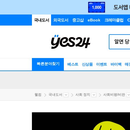
국내도서
외국도서
중고샵
eBook
크레마클럽
C
빠른분야찾기
베스트
신상품
이벤트
바이백
매
웰컴
국내도서
사회 정치
사회비평/비판