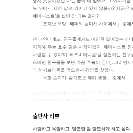
당시 숏컷이었던 나는 굳이 내 앞에서 그 이야기를 
도 뒤에서 저런 말로 까이고 있지 않을까? 지금은 
페미니스트’로 살면 안 되는 걸까?
--- 「조각난 욕망 : 페미와 남미새 사이에서」 중에
전 애인에게도, 친구들에게도 미안한 일이었는데 다
지지해 주는 호수 같은 사람이었다. 페미니스트 정
사랑할 수 있다’며 ‘레즈비어니즘’을 실천하는 친
즈비언 친구들을 보면 가끔 주눅이 든다). 그러면서
과 해시브라운을 먹으면서 평안을 찾았다.
--- 「욕망 숨기기: 슬기로운 페미 생활」 중에서
어느 정도 남자에 미쳐 있었지만, 욕망을 인정하고 
하고, 욕망당하기를 기다리며, 순진무구한 채로 있어
나는 스스로의 성적 욕망을 오래 미워하고 부끄러워
출판사 리뷰
미니스트이면서 남미새인 게 모순적이라고 느낀 적도
게 주어진 성적 억압이 가부장제에서 여성을 통제하
사랑하고 욕망하고, 당연한 걸 당연하게 하고 싶다
도, 모두 여성학을 배우며 알게 되었다.