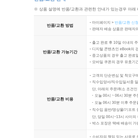
※ 상품 설명에 반품/교환과 관련한 안내가 있는경우 아래 
마이페이지 >
반품/교환 신청
반품/교환 방법
판매자 배송 상품은 판매자와
출고 완료 후 10일 이내의 
디지털 콘텐츠인 eBook의 
반품/교환 가능기간
중고상품의 경우 출고 완료일
모바일 쿠폰의 경우 유효기간(
고객의 단순변심 및 착오구
직수입양서/직수입일서중 일
단, 아래의 주문/취소 조건인
오늘 00시 ~ 06시 30분 
반품/교환 비용
오늘 06시 30분 이후 주문
직수입 음반/영상물/기프트 
단, 당일 00시~13시 사이
박스 포장은 택배 배송이 가
소비자의 책임 있는 사유로 