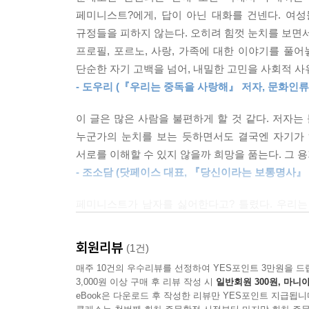
들어 보았다. 지금, 우리는, 왜 서로 오해하고 사랑
페미니스트?에게, 답이 아닌 대화를 건넨다. 여성
규정들을 피하지 않는다. 오히려 힘껏 눈치를 보면서
슬기롭게 욕망하고, 자연스럽게 페미니스트로 살기
프로필, 포르노, 사랑, 가족에 대한 이야기를 풀
단순한 자기 고백을 넘어, 내밀한 고민을 사회적 사
누군가는 말한다. 남자가 정말로 여자를 사랑했다
- 도우리 (『우리는 중독을 사랑해』 저자, 문화인류
여성 혐오의 말들이나 성착취물도 진작에 없어졌을 
존중할 수 있다고 진정으로 믿기 때문에 페미니스트
이 글은 많은 사람을 불편하게 할 것 같다. 저자는
꿈꾸기에 이 책을 끝까지 썼다. 그리고 더 많은 
누군가의 눈치를 보는 듯하면서도 결국엔 자기가 
이제 숨기지 않아도, 억지 부리지 않아도 되지 않나
서로를 이해할 수 있지 않을까 희망을 품는다. 그
저자는 고백한다. 여기 실린 이야기들은 한 사람만
- 조소담 (닷페이스 대표, 『당신이라는 보통명사』
사랑하길 바라는 자, 남자와 의심없이 사랑하고 싶은
페미니스트가 남자를 싫어한다고? 틀렸다. 우리는 
명의 “인간”으로 존중할 수 있다고 진정으로 믿
대항하며 사랑한다. 이 책은 그런 우리의 이야기를 
회원리뷰
(1건)
- 민서영 (『썅년의 미학』 『망하고 또 망해도 연애
매주 10건의 우수리뷰를 선정하여 YES포인트 3만원을 드
3,000원 이상 구매 후 리뷰 작성 시
일반회원 300원, 마니아
여성으로서 남성을 사랑하고 욕망하는 일에 갈등을 
eBook은 다운로드 후 작성한 리뷰만 YES포인트 지급됩니
모순적인 존재라는 사실을 받아들여야 하고, 사랑과