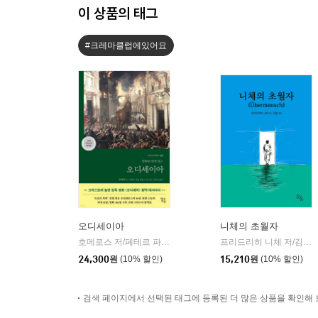
이 상품의 태그
#크레마클럽에있어요
오디세이아
니체의 초월자
호메로스 저/페테르 파울 루벤스 그림/박문재 역
현대지성
프리드리히 니체 저/김철 편역
|
24,300
원
(10% 할인)
15,210
원
(10% 할인)
검색 페이지에서 선택된 태그에 등록된 더 많은 상품을 확인해 