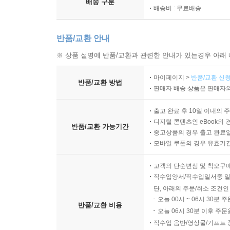
배송 구분
배송비 : 무료배송
반품/교환 안내
※ 상품 설명에 반품/교환과 관련한 안내가 있는경우 아래 
마이페이지 >
반품/교환 신청
반품/교환 방법
판매자 배송 상품은 판매자와
출고 완료 후 10일 이내의 
디지털 콘텐츠인 eBook의 
반품/교환 가능기간
중고상품의 경우 출고 완료일
모바일 쿠폰의 경우 유효기간(
고객의 단순변심 및 착오구
직수입양서/직수입일서중 일
단, 아래의 주문/취소 조건인
오늘 00시 ~ 06시 30분 
반품/교환 비용
오늘 06시 30분 이후 주문
직수입 음반/영상물/기프트 