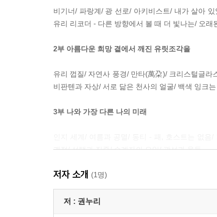
비기너/ 파랑계/ 광 선로/ 아키비스트/ 내가 살아 
유리 리코더 - 다른 방향에서 볼 때 더 빛나는/ 오래
2부 아름다운 희망 곁에서 깨진 유릿조각을
유리 껍질/ 자연사 풍경/ 만타(萬朶)/ 크리스털글라스/ 
비판텐과 자상/ 서로 닮은 천사의 얼굴/ 백색 잉크는 
3부 나와 가장 다른 나의 미래
인지 세계/ 여름과 공멸/ 동티 - 패, 호스트는 없음
궤적/ 선택과 집중/ 순례자의 요일/ 광선과 율동
저자 소개
4부 동시대의 기쁨
(1명)
회심/ 겁/ 전환과 의례/ 키치/ 알코브 - 희에게/ 천
저 :
권누리
유령의 역사/ 나의 유령 어금니 모양/ 포인터/ 성, 