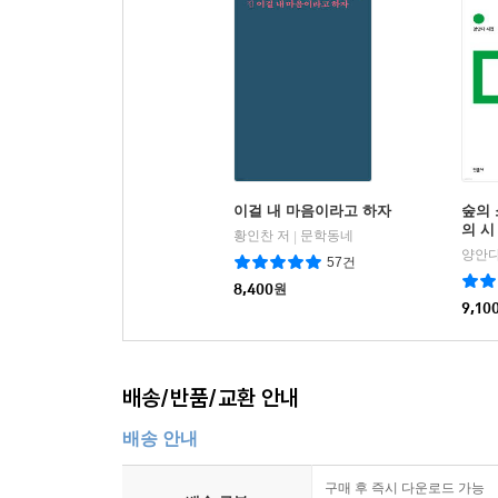
이걸 내 마음이라고 하자
숲의 
의 시 
황인찬 저
문학동네
|
양안다
57건
8,400
원
9,10
배송/반품/교환 안내
배송 안내
구매 후 즉시 다운로드 가능