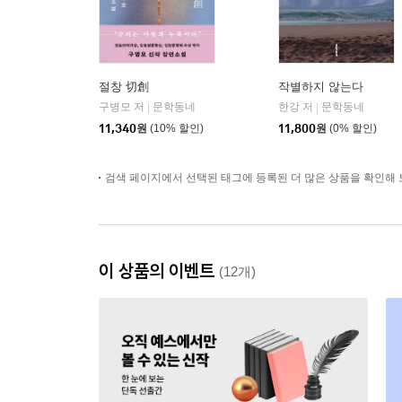
절창 切創
작별하지 않는다
구병모 저
문학동네
한강 저
문학동네
|
|
11,340
원
(10% 할인)
11,800
원
(0% 할인)
검색 페이지에서 선택된 태그에 등록된 더 많은 상품을 확인해 
이 상품의 이벤트
(12개)