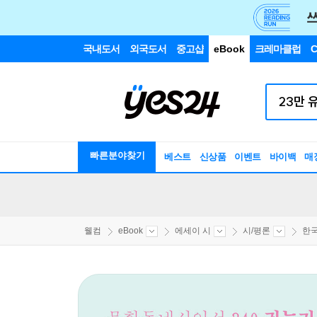
국내도서
외국도서
중고샵
eBook
크레마클럽
C
빠른분야찾기
베스트
신상품
이벤트
바이백
매
웰컴
eBook
에세이 시
시/평론
한국