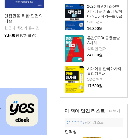
2026 하반기 최신판
시대에듀 기출이 답이
면접관을 위한 면접의
다 NCS 지역농협 6급
기술
필기시험
SDC 편저
한근태,백진기,유재경,조지용 저
미래의창
|
16,800
원
9,800
원
(0% 할인)
혼잡(JOB) 금융논술
A매치
석의현 편저
24,000
원
시대에듀 한국마사회
통합기본서
SDC 편저
17,500
원
이 책이 담긴
리스트
더보기
c*********y
님의 리스트
인적성