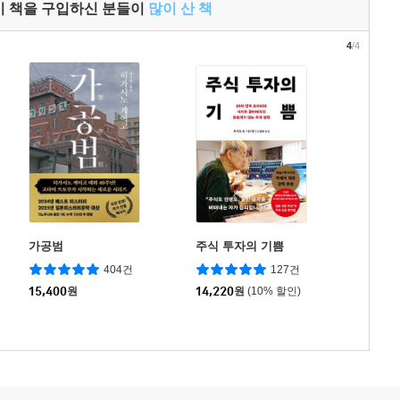
이 책을 구입하신 분들이
많이 산 책
4
/4
가공범
주식 투자의 기쁨
404건
127건
15,400
원
14,220
원
(10% 할인)