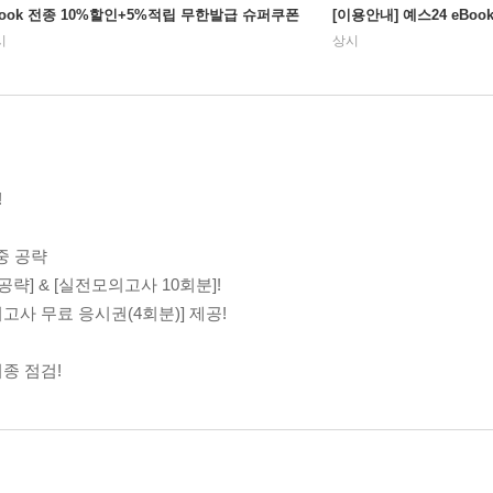
Book 전종 10%할인+5%적립 무한발급 슈퍼쿠폰
[이용안내] 예스24 eBo
시
상시
!
집중 공략
략] & [실전모의고사 10회분]!
모의고사 무료 응시권(4회분)] 제공!
최종 점검!