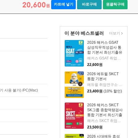
20,600
카트에 넣기
바로구매
원클릭구매
원
이 분야 베스트셀러
더보기
2026 해커스 GSAT
삼성직무적성검사 통
합 기본서 최신기출유
형+실전모의고사 (수
해커스 GSAT 취업교육연구소 저
리/추리)
22,600
원
2026 에듀윌 SKCT
통합 기본서
에듀윌 취업연구소 편저
사용 불가) /PC(Mac)
23,400
원
(10% 할인)
2026 해커스 SKCT
SK그룹 종합역량검사
통합 기본서 최신기출
유형+실전모의고사
해커스 SKCT 취업교육연구소 저
23,500
원
2026 시대에듀 효성