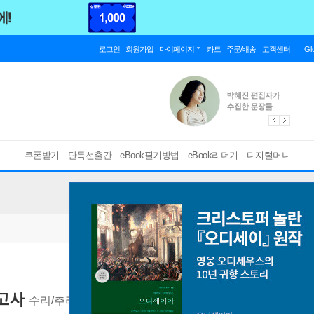
로그인
회원가입
마이페이지
카트
주문/배송
고객센터
Gl
쿠폰받기
단독선출간
eBook필기방법
eBook리더기
디지털머니
고사
수리/추리, 온라인 시험 대비
[ 스마트한 PDF 필기 기능을 사