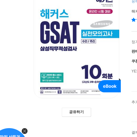
용해
해
정
판
쿠
Y
추
공유하기
결