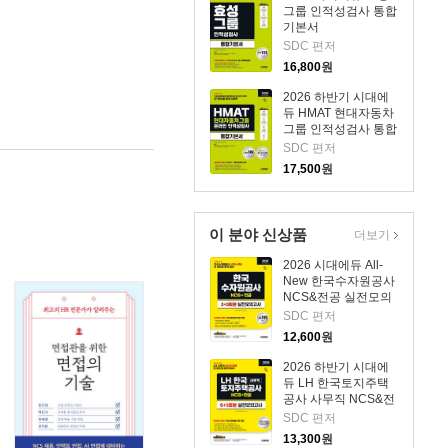
그룹 인적성검사 통합
기본서
SDC 편저
16,800
원
2026 하반기 시대에
듀 HMAT 현대자동차
그룹 인적성검사 통합
기본서
SDC 편저
17,500
원
이 분야 신상품
더보기
2026 시대에듀 All-
New 한국수자원공사
NCS&전공 실전모의
고사 3+3회분
SDC 편저
12,600
원
2026 하반기 시대에
듀 LH 한국토지주택
공사 사무직 NCS&전
공 실전모의고사 6+5
SDC 편저
회분
13,300
원