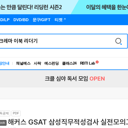
D/LP
DVD/BD
문구
/GIFT
티켓
독서유형검사
RBTI Lab
장안내
채널예스
사락
예스펀딩
클래스24
독서유형검사
크클 심야 독서 모임
OPEN
득공제
PDF
해커스 GSAT 삼성직무적성검사 실전모의
ook