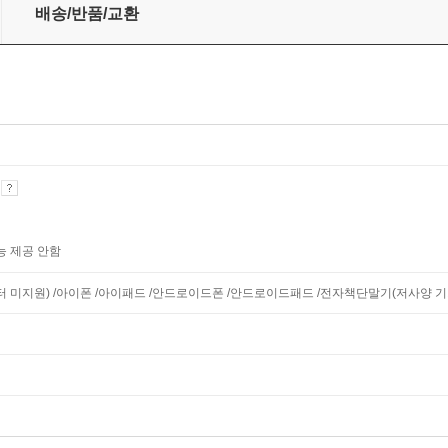
배송/반품/교환
기
능 제공 안함
니터 미지원) /아이폰 /아이패드 /안드로이드폰 /안드로이드패드 /전자책단말기(저사양 기기 