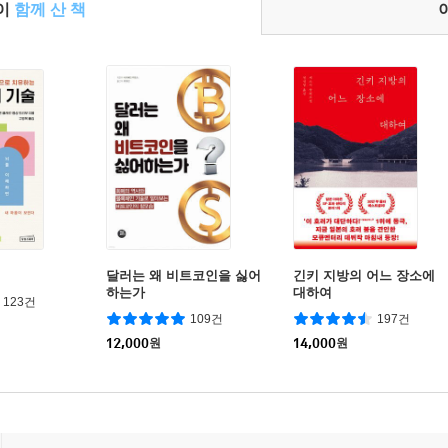
들이
함께 산 책
달러는 왜 비트코인을 싫어
긴키 지방의 어느 장소에
하는가
대하여
123건
109건
197건
12,000
원
14,000
원