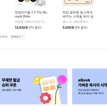
면접바이블 2.0 The My
취업 끝판왕 옴스에게
unjub Bible
배우는 스펙을 뛰어 넘
는 자소서
해커스잡
면접왕 이형(이준희) 저
얼라이브북스(alivebooks)
옴스 저
원앤원북스
|
|
|
16,830
원
(0% 할인)
9,000
원
(0% 할인)
보세요.
전체보기