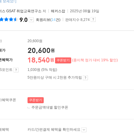
 보세요! ]
커스 GSAT 취업교육연구소
저
해커스잡
2025년 08월 19일
9.0
회원리뷰(
14
건)
판매지수 8,274
가
20,600원
20,600
원
매가
18,540
원
폰혜택가
(종이책 정가 대비 19% 할인)
쿠폰받기
ES포인트
1,030원 (5% 적립)
5만원이상 구매 시 2천원 추가적립
가혜택쿠폰
쿠폰받기
주문금액대별 할인쿠폰
제혜택
카드/간편결제 혜택을 확인하세요