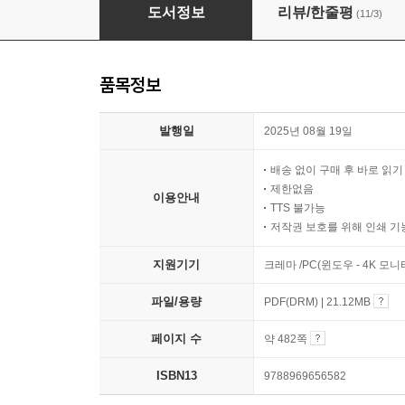
해커스 GSAT 삼성직무적성검사 실전모의고사
도서정보
리뷰/한줄평
(11/3)
품목정보
발행일
2025년 08월 19일
배송 없이 구매 후 바로 읽
제한없음
이용안내
TTS 불가능
저작권 보호를 위해 인쇄 기
지원기기
크레마 /PC(윈도우 - 4K 모
파일/용량
PDF(DRM) | 21.12MB
페이지 수
약 482쪽
ISBN13
9788969656582