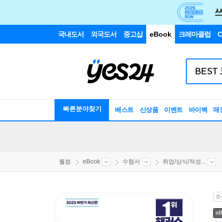
국내도서
외국도서
중고샵
eBook
크레마클럽
C
빠른분야찾기
베스트
신상품
이벤트
바이백
매
웰컴
eBook
수험서
취업/상식/적성...
소
eB