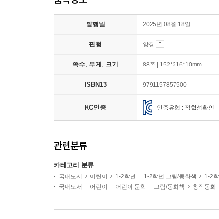
발행일
2025년 08월 18일
판형
양장
쪽수, 무게, 크기
88쪽 | 152*216*10mm
ISBN13
9791157857500
KC인증
인증유형 : 적합성확인
관련분류
카테고리 분류
국내도서
어린이
1-2학년
1-2학년 그림/동화책
1-2
국내도서
어린이
어린이 문학
그림/동화책
창작동화