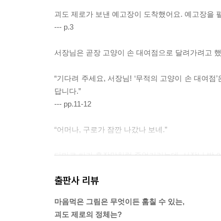
괴도 제로가 보낸 예고장이 도착했어요. 예고장을 
--- p.3
서장님은 곧장 고양이 손 대여점으로 달려가려고 했
“기다려 주세요, 서장님! ‘무적의 고양이 손 대여
답니다.”
--- pp.11-12
“어머나, 구로가 잠깐 나갔나 보네.”
다마코 씨가 혼잣말처럼 중얼거리는데, 서장님 발 
출판사 리뷰
“혹시 나를 찾고 있는가. 나는 삭막한 도시의 쓸쓸한
수를 써서라도 반드시 해내고야 마는, 그래, 내가 바
마음먹은 그림은 무엇이든 훔칠 수 있는,
--- p.25
괴도 제로의 정체는?