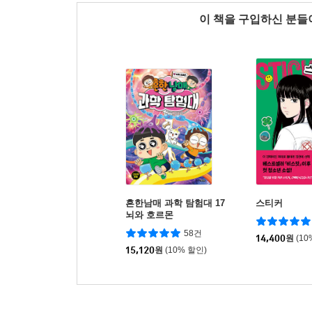
이 책을 구입하신 분
흔한남매 과학 탐험대 17
스티커
뇌와 호르몬
58건
14,400
원
(10
15,120
원
(10% 할인)