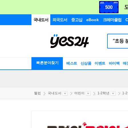
국내도서
외국도서
중고샵
eBook
크레마클럽
C
빠른분야찾기
베스트
신상품
이벤트
바이백
매
웰컴
국내도서
어린이
1-2학년
1-