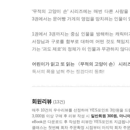
“경찰청장님, 사과하세요! 그분은 도둑고양이가 아닙
‘무적의 고양이 손’ 시리즈에는 매번 다른 사람
3권에서는 문어빵 가게의 영업을 망치려는 인물이 
경찰청장님이 더 크게 소리쳤어요.
1권에서 3권까지는 중심 인물을 방해하는 캐릭터
“구로 님이라고? 이보게, 서장! 이게 무슨 넋 나간
서장님과 구로를 함부로 대하며 어떤 것도 책임지
--- p.45
가는 ‘괴도 제로’의 정체가 이 인물과 무관하지 않다
“외국에서 빌려 온 명화를 계속 도둑 맞는데, 경찰은
어린이가 읽고 또 읽는 〈무적의 고양이 손〉 시리
독서의 폭을 넓혀 주는 징검다리 동화!
경찰청장님이 앞에 놓인 테이블을 쾅쾅 내리치면서
초등학교 저학년 때는 그림책에서 동화책으로 독서
“좋소, 그럼 이 자리에서 경찰 서장을 해고하겠습니다
수 있는 책이 필요합니다.
회원리뷰
(13건)
--- p.63
‘무적의 고양이 손 시리즈’는 전체 88페이지 중
매주 10건의 우수리뷰를 선정하여 YES포인트 3만원을 드
3,000원 이상 구매 후 리뷰 작성 시
일반회원 300원, 마니아
캐릭터’가 등장합니다. 이 시리즈를 실제로 접한 어
eBook은 다운로드 후 작성한 리뷰만 YES포인트 지급됩니
아이가 이 책은 읽고 또 읽는다.”는 리뷰를 남겼습니
클래스는 첫번째 회차 주문확정 시점부터 마지막 회차 주문