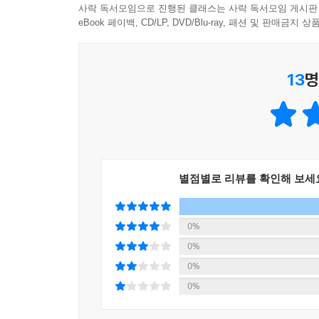
사락 독서모임으로 진행된 클래스는 사락 독서모임 게시판
‘고양이 손을 빌려 준다’는 〈무적의 고양이 손
eBook 페이백, CD/LP, DVD/Blu-ray, 패션 및 판매금
작품입니다. 실력을 인정받은 작가의 글, 어린이가
그림책에서 동화책으로 자연스럽게 독서의 폭을 넓혀
13
명
별점별로 리뷰를 확인해 보세
0%
0%
0%
0%