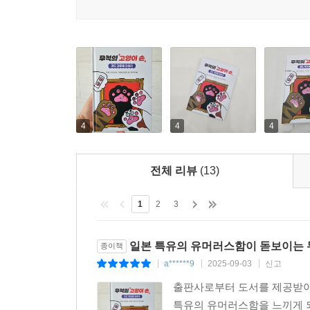
4
4
4
전체 리뷰
(13)
1
2
3
일본 특유의 유머러스함이 돋보이는 무
종이책
a******9
2025-09-03
신고
|
|
|
출판사로부터 도서를 제공받아
특유의 유머러스함을 느끼게 되