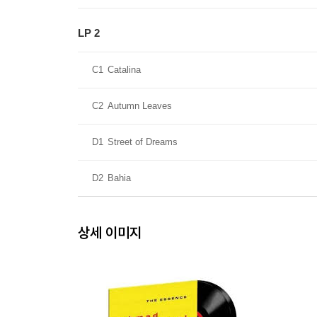
LP 2
C1
Catalina
C2
Autumn Leaves
D1
Street of Dreams
D2
Bahia
상세 이미지