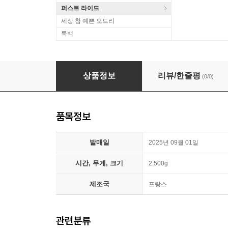
퍼스트 라이드
세상 참 예쁜 오드리
룩백
Ahmad Jamal (아마드 자말) - The Essence Vol
상품정보
리뷰/한줄평
(0/0)
품목정보
발매일
2025년 09월 01일
시간, 무게, 크기
2,500g
제조국
프랑스
관련분류