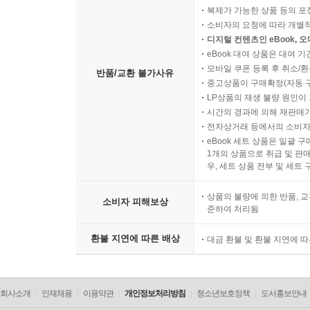
복제가 가능한 상품 등의 포장을 
소비자의 요청에 따라 개별
디지털 컨텐츠인 eBook, 
eBook 대여 상품은 대여 기
모바일 쿠폰 등록 후 취소/환
반품/교환 불가사유
중고상품이 구매확정(자동 
LP상품의 재생 불량 원인이 기
시간의 경과에 의해 재판매가
전자상거래 등에서의 소비자
eBook 세트 상품은 일괄 
1개의 상품으로 취급 및 판매
우, 세트 상품 전부 및 세트
상품의 불량에 의한 반품, 교
소비자 피해보상
준하여 처리됨
환불 지연에 따른 배상
대금 환불 및 환불 지연에 
회사소개
인재채용
이용약관
개인정보처리방침
청소년보호정책
도서홍보안내