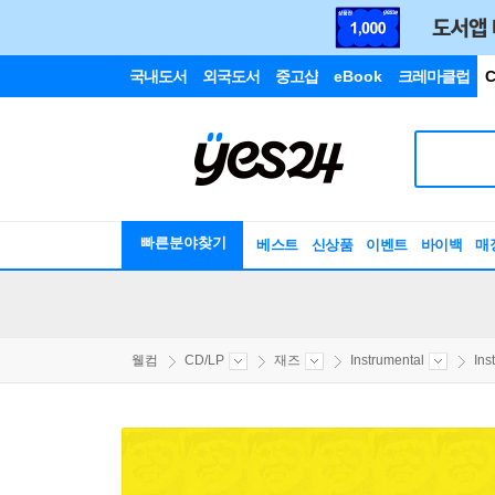
국내도서
외국도서
중고샵
eBook
크레마클럽
C
빠른분야찾기
베스트
신상품
이벤트
바이백
매
웰컴
CD/LP
재즈
Instrumental
Ins