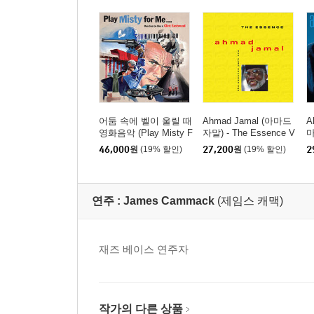
어둠 속에 벨이 울릴 때
Ahmad Jamal (아마드
A
영화음악 (Play Misty F
자말) - The Essence V
마
or Me: Music From Th
ol.1
m
46,000
원
(19% 할인)
27,200
원
(19% 할인)
2
e Films Of Clint Eastw
o
ood) [블루 컬러 LP]
연주 :
James Cammack
(제임스 캐맥)
재즈 베이스 연주자
작가의 다른 상품