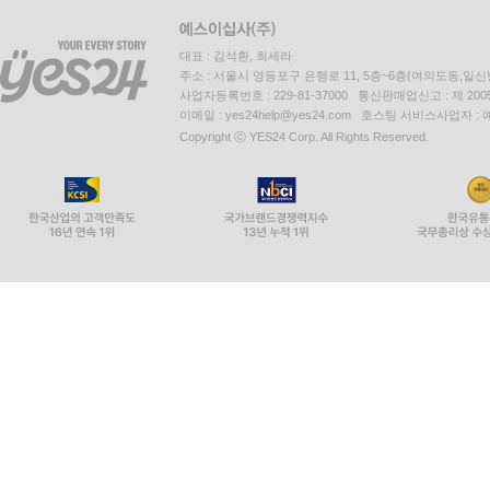
대표 : 김석환, 최세라
주소 : 서울시 영등포구 은행로 11, 5층~6층(여의도동,일신
사업자등록번호 : 229-81-37000 통신판매업신고 : 제 200
이메일 : yes24help@yes24.com 호스팅 서비스사업자 :
Copyright ⓒ YES24 Corp. All Rights Reserved.