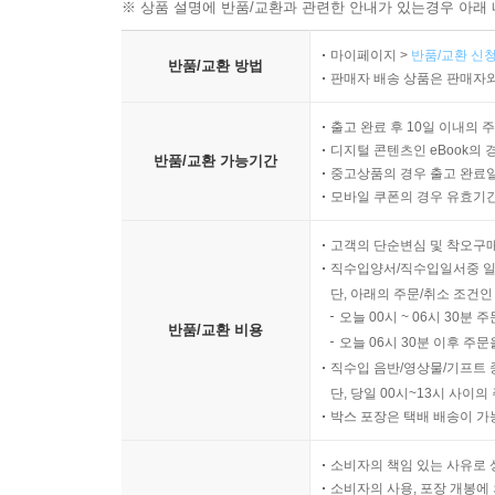
※ 상품 설명에 반품/교환과 관련한 안내가 있는경우 아래 
마이페이지 >
반품/교환 신청
반품/교환 방법
판매자 배송 상품은 판매자와
출고 완료 후 10일 이내의 
디지털 콘텐츠인 eBook의 
반품/교환 가능기간
중고상품의 경우 출고 완료일
모바일 쿠폰의 경우 유효기간(
고객의 단순변심 및 착오구
직수입양서/직수입일서중 일
단, 아래의 주문/취소 조건인
오늘 00시 ~ 06시 30분 
반품/교환 비용
오늘 06시 30분 이후 주문
직수입 음반/영상물/기프트 
단, 당일 00시~13시 사이
박스 포장은 택배 배송이 가
소비자의 책임 있는 사유로 
소비자의 사용, 포장 개봉에 