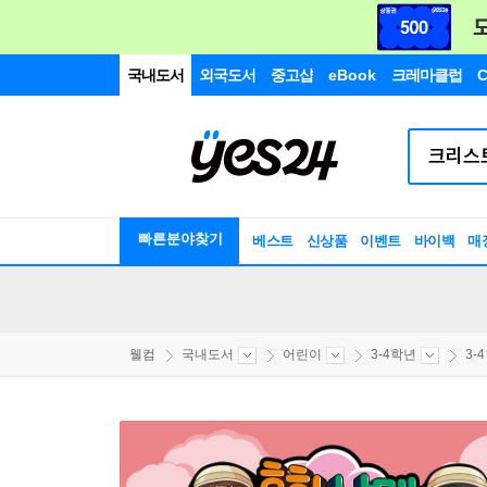
국내도서
외국도서
중고샵
eBook
크레마클럽
C
빠른분야찾기
베스트
신상품
이벤트
바이백
매
웰컴
국내도서
어린이
3-4학년
3-