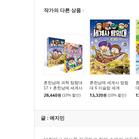
작가의 다른 상품
흔한남매 과학 탐험대
흔한남매 세계사 탐험
17 + 흔한남매 세계사
대 6 이슬람 세계
대
탐험대 6 최신간 세트
의
28,440
원
(10% 할인)
13,320
원
(10% 할인)
1
글 :
예지민