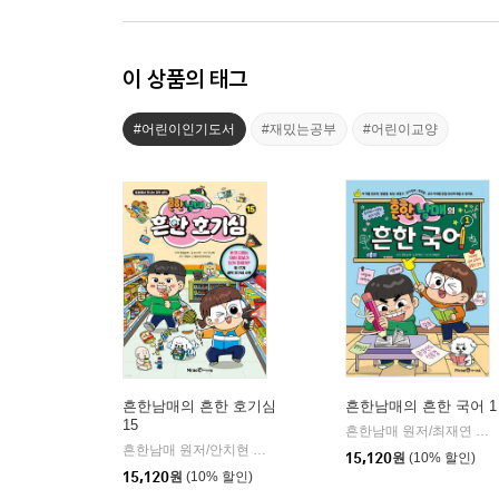
이 상품의 태그
#어린이인기도서
#재밌는공부
#어린이교양
흔한남매의 흔한 호기심
흔한남매의 흔한 국어 1
15
흔한남매 원저/최재연 글/도니패밀리 그림
흔한남매 원저/안치현 글/유난희 그림/이정모,흔한컴퍼니 감수
|
15,120
원
(10% 할인)
15,120
원
(10% 할인)