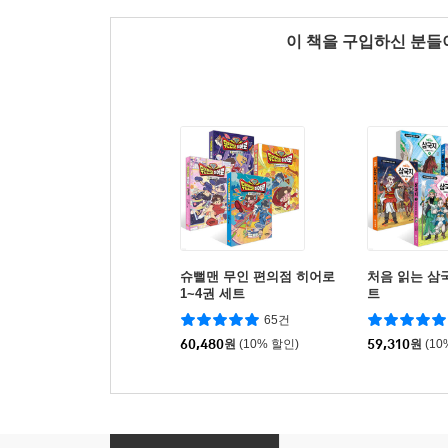
이 책을 구입하신 분
슈뻘맨 무인 편의점 히어로
처음 읽는 삼국
1~4권 세트
트
65건
60,480
원
(10% 할인)
59,310
원
(10