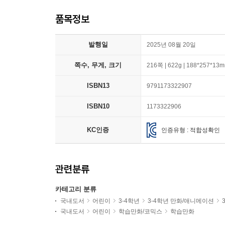
품목정보
발행일
2025년 08월 20일
쪽수, 무게, 크기
216쪽 | 622g | 188*257*13
ISBN13
9791173322907
ISBN10
1173322906
KC인증
인증유형 : 적합성확인
관련분류
카테고리 분류
국내도서
어린이
3-4학년
3-4학년 만화/애니메이션
국내도서
어린이
학습만화/코믹스
학습만화