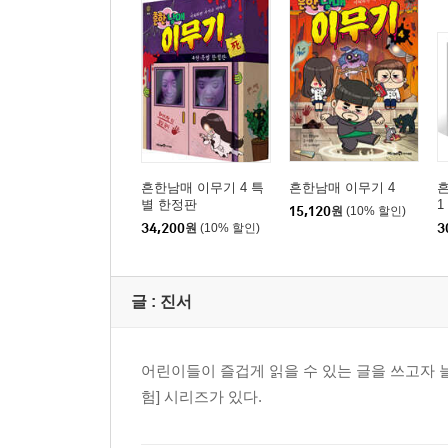
흔한남매 이무기 4 특
흔한남매 이무기 4
별 한정판
1
15,120
원
(10% 할인)
34,200
원
(10% 할인)
3
글 :
진서
어린이들이 즐겁게 읽을 수 있는 글을 쓰고자 늘
험] 시리즈가 있다.