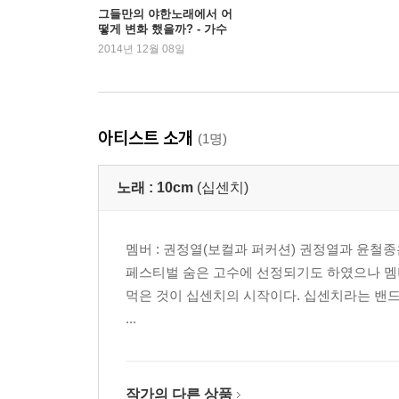
그들만의 야한노래에서 어
떻게 변화 했을까? - 가수
십센치
2014년 12월 08일
아티스트 소개
(1명)
노래 :
10cm
(십센치)
멤버 : 권정열(보컬과 퍼커션) 권정열과 윤철종
페스티벌 숨은 고수에 선정되기도 하였으나 멤
먹은 것이 십센치의 시작이다. 십센치라는 밴드 
...
작가의 다른 상품