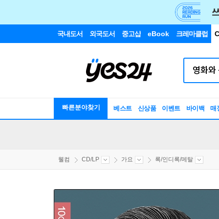
국내도서
외국도서
중고샵
eBook
크레마클럽
C
빠른분야찾기
베스트
신상품
이벤트
바이백
매
웰컴
CD/LP
가요
록/인디록/메탈