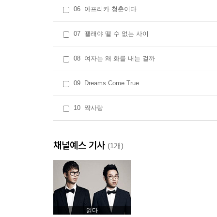
06
아프리카 청춘이다
07
뗄래야 뗄 수 없는 사이
08
여자는 왜 화를 내는 걸까
09
Dreams Come True
10
짝사랑
채널예스 기사
(1개)
읽다