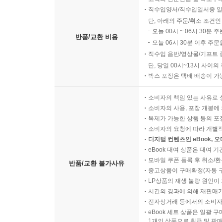
직수입양서/직수입일서중 일
단, 아래의 주문/취소 조건인
오늘 00시 ~ 06시 30분 
반품/교환 비용
오늘 06시 30분 이후 주문
직수입 음반/영상물/기프트 
단, 당일 00시~13시 사이
박스 포장은 택배 배송이 가
소비자의 책임 있는 사유로 
소비자의 사용, 포장 개봉에 
복제가 가능한 상품 등의 포장을 
소비자의 요청에 따라 개별
디지털 컨텐츠인 eBook, 
eBook 대여 상품은 대여 기
모바일 쿠폰 등록 후 취소/환
반품/교환 불가사유
중고상품이 구매확정(자동 
LP상품의 재생 불량 원인이 기
시간의 경과에 의해 재판매가
전자상거래 등에서의 소비자
eBook 세트 상품은 일괄 
1개의 상품으로 취급 및 판매