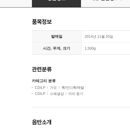
품목정보
발매일
2014년 11월 20일
시간, 무게, 크기
1,500g
관련분류
카테고리 분류
CD/LP
가요
록/인디록/메탈
CD/LP
스페셜샵
미리 듣기
음반소개