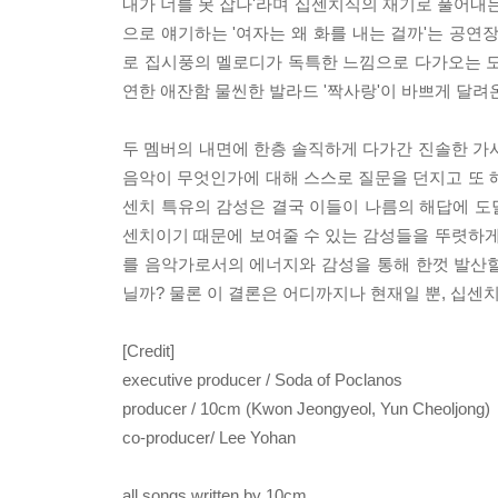
내가 너를 못 잡나'라며 십센치식의 재기로 풀어내는 
으로 얘기하는 '여자는 왜 화를 내는 걸까'는 공연
로 집시풍의 멜로디가 독특한 느낌으로 다가오는 도발적
연한 애잔함 물씬한 발라드 '짝사랑'이 바쁘게 달
두 멤버의 내면에 한층 솔직하게 다가간 진솔한 가사들
음악이 무엇인가에 대해 스스로 질문을 던지고 또 
센치 특유의 감성은 결국 이들이 나름의 해답에 도달했
센치이기 때문에 보여줄 수 있는 감성들을 뚜렷하게
를 음악가로서의 에너지와 감성을 통해 한껏 발산할 
닐까? 물론 이 결론은 어디까지나 현재일 뿐, 십센
[Credit]
executive producer / Soda of Poclanos
producer / 10cm (Kwon Jeongyeol, Yun Cheoljong)
co-producer/ Lee Yohan
all songs written by 10cm