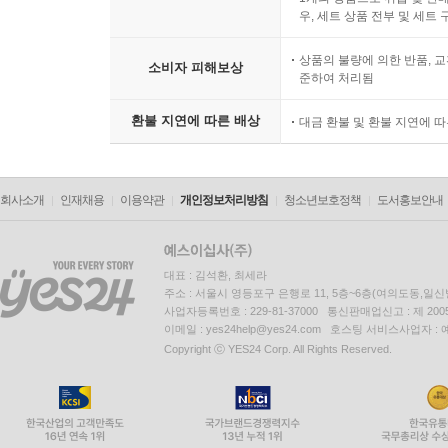
우, 세트 상품 전부 및 세트
상품의 불량에 의한 반품, 교
소비자 피해보상
준하여 처리됨
환불 지연에 따른 배상
대금 환불 및 환불 지연에 
회사소개
인재채용
이용약관
개인정보처리방침
청소년보호정책
도서홍보안내
대표 : 김석환, 최세라
주소 : 서울시 영등포구 은행로 11, 5층~6층(여의도동,일신
사업자등록번호 : 229-81-37000 통신판매업신고 : 제 200
이메일 : yes24help@yes24.com 호스팅 서비스사업자 :
Copyright ⓒ YES24 Corp. All Rights Reserved.