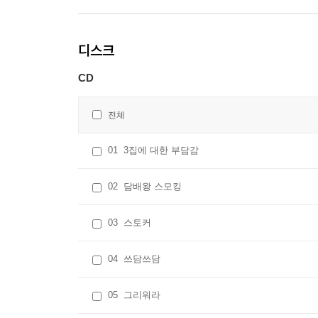
디스크
CD
전체
01
3집에 대한 부담감
02
담배왕 스모킹
03
스토커
04
쓰담쓰담
05
그리워라