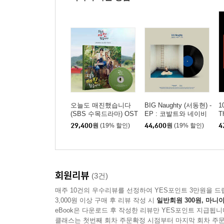
오늘도 매진했습니다
BIG Naughty (서동현) -
1
(SBS 수목드라마) OST
EP : 코발트와 네이비
T
그 사이 [LP]
그
29,400
원
(19% 할인)
44,600
원
(19% 할인)
4
회원리뷰
(3건)
매주 10건의 우수리뷰를 선정하여 YES포인트 3만원을 드
3,000원 이상 구매 후 리뷰 작성 시
일반회원 300원, 마니아
eBook은 다운로드 후 작성한 리뷰만 YES포인트 지급됩니
클래스는 첫번째 회차 주문확정 시점부터 마지막 회차 주문