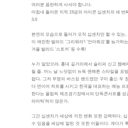
여러분 음란하게 사셔야 합니다.
마침내 돌아온 지적 19금의 아이콘 십센치의 세 번
3.0
본연의 모습으로 돌아가 오직 십센치만 할 수 있는,
이 애잔한 발라드 '그리워라'! '안아줘요'를 능가
겨울 발라드 '스토커' 등 수록!
누가 알았으랴. 홍대 길거리에서 슬리퍼 신고 젬베
릴 줄. 어느 날 느닷없이 뉴욕 맨해튼 스타일을 표방
랍다. 그저 무명의 버스킹 밴드였던 구미 출신 두 청
다 연이어 히트를 시키고 한국을 대표하는 예능 
한다는 올림픽 체조경기장에서의 단독콘서트를 성공
라마틱'하지 않은가.
그간 십센치가 세상에 끼친 변화 또한 강력하다. 십
수 있음을 세상에 알린 것 또한 이들이다. 게다가 