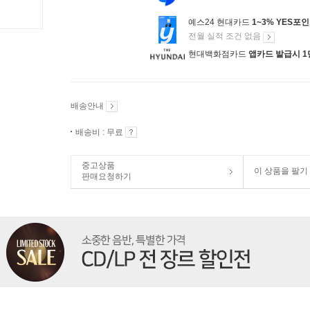
예스24 현대카드
1~3% YES포
전월 실적 조건 없음
현대백화점카드
앱카드 발급시 1
배송안내
배송비 : 무료
중고상품
이 상품을 팔기
판매요청하기