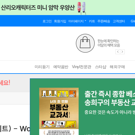
로그인
회원가입
마이페이지
카트
주문/배송
고객센터
Gl
미리듣기
예약음반
Vinyl전문관
스타샵
해외구매
세요!
) - Working out with Big G
[ 24bit/96khz ]