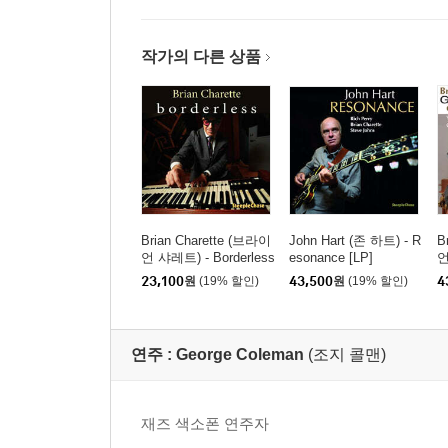
작가의 다른 상품
Brian Charette (브라이
John Hart (존 하트) - R
B
언 샤레트) - Borderless
esonance [LP]
언
i
23,100
원
(19% 할인)
43,500
원
(19% 할인)
4
연주 :
George Coleman
(조지 콜맨)
재즈 색소폰 연주자