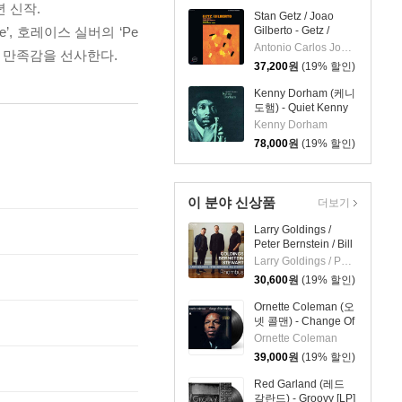
년 신작.
Stan Getz / Joao
ke’, 호레이스 실버의 ‘Pe
Gilberto - Getz /
Gilberto (스탄 게츠,
Antonio Carlos Jobim,Milton Banana,Stan Getz,Astrud Gilberto,Sebastiao Neto,Joao Gilberto
높은 만족감을 선사한다.
조앙 질베르토) [LP]
37,200
원
(19% 할인)
Kenny Dorham (케니
도햄) - Quiet Kenny
[LP]
Kenny Dorham
78,000
원
(19% 할인)
이 분야 신상품
더보기
Larry Goldings /
Peter Bernstein / Bill
Stewart (래리 골딩스
Larry Goldings / Peter Bernstein / Bill Stewart
/ 피터 번스타인 / 빌
30,600
원
(19% 할인)
스튜어트) - Rhombus
Ornette Coleman (오
넷 콜맨) - Change Of
The Century [LP]
Ornette Coleman
39,000
원
(19% 할인)
Red Garland (레드
갈란드) - Groovy [LP]