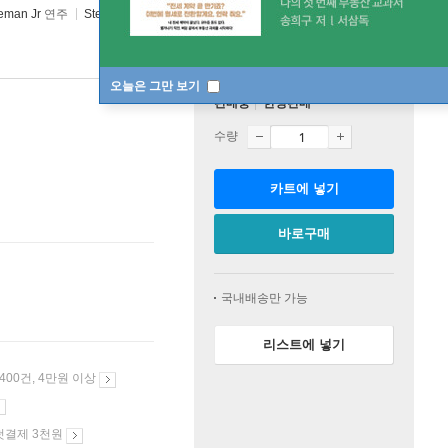
eman Jr
연주
SteepleChase
/
SteepleChase
2025년 08월 14일
오늘은 그만 보기
판매중
한정판매
수량
카트에 넣기
바로구매
국내배송만 가능
리스트에 넣기
 400건, 4만원 이상
첫결제 3천원