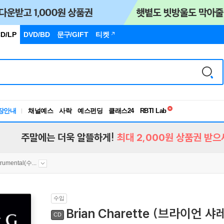
D/LP
DVD/BD
문구
/GIFT
티켓
독서유형검사
장안내
채널예스
사락
예스펀딩
클래스24
RBTI Lab
독서유형검사
주말에는 더욱 알뜰하게!
최대 2,000원 상품권 받으
trumental(수...
수입
Brian Charette (브라이언 샤레트
CD