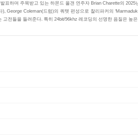
며 주목받고 있는 하몬드 올갠 연주자 Brian Charette의 2025
k(기타), George Coleman(드럼)의 쿼텟 편성으로 찰리파커의 ‘Marmadu
넘치는 고전들을 들려준다. 특히 24bit/96khz 레코딩의 선명한 음질은 