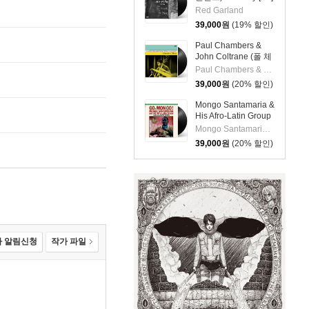
Red Garland
39,000
원
(19% 할인)
Paul Chambers &
John Coltrane (폴 체
임버스 & 존 콜트레
Paul Chambers & John Coltrane
인) - A Jazz
39,000
원
(20% 할인)
Delegation From the
East: Chamber's
Mongo Santamaria &
Music [LP]
His Afro-Latin Group
(몽고 산타마리아 &
Mongo Santamaria & His Afro-Latin Group
히스 아프로 라틴 그
39,000
원
(20% 할인)
룹) - Go Mongo!
(Feat. Chick Corea)
[LP]
 알림신청
작가 파일