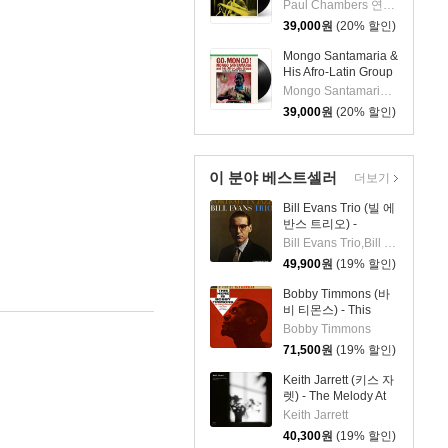
임버스 & 존 콜트레
Paul Chambers 연주 외 1명
인) - A Jazz
39,000
원
(20% 할인)
Delegation From the
East: Chamber's
Mongo Santamaria &
Music [LP]
His Afro-Latin Group
(몽고 산타마리아 &
Mongo Santamaria 연주
히스 아프로 라틴 그
39,000
원
(20% 할인)
룹) - Go Mongo!
(Feat. Chick Corea)
[LP]
이 분야 베스트셀러
더보기
Bill Evans Trio (빌 에
반스 트리오) -
Portrait In Jazz [LP]
Bill Evans Trio,Bill Evans,Paul Motian,Scott LaFaro,Orrin Keepnews
49,900
원
(19% 할인)
Bobby Timmons (바
비 티몬스) - This
Here Is Bobby
Bobby Timmons
Timmons [LP]
71,500
원
(19% 할인)
Keith Jarrett (키스 자
렛) - The Melody At
Night, With You [LP]
Keith Jarrett
40,300
원
(19% 할인)