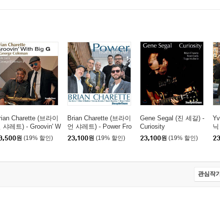
rian Charette (브라이
Brian Charette (브라이
Gene Segal (진 세갈) -
Yv
 샤레트) - Groovin' W
언 샤레트) - Power Fro
Curiosity
닉 
th Big G [LP]
m The Air
M
3,500
원
(19% 할인)
23,100
원
(19% 할인)
23,100
원
(19% 할인)
23
관심작가