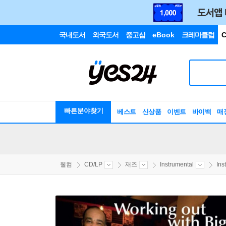
국내도서
외국도서
중고샵
eBook
크레마클럽
C
빠른분야찾기
베스트
신상품
이벤트
바이백
매
웰컴
CD/LP
재즈
Instrumental
Ins