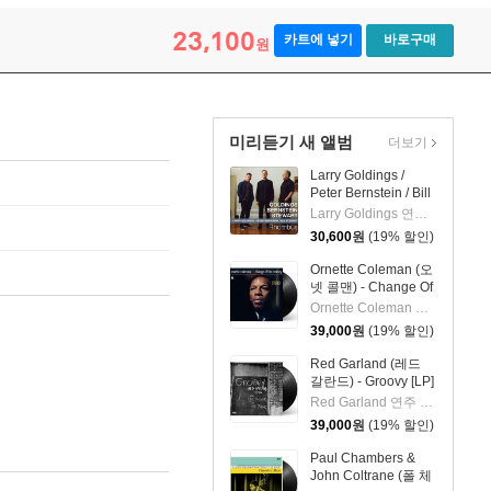
23,100
카트에 넣기
바로구매
원
미리듣기 새 앨범
더보기
Larry Goldings /
Peter Bernstein / Bill
Stewart (래리 골딩스
Larry Goldings 연주 외 2명
/ 피터 번스타인 / 빌
30,600
원
(19% 할인)
스튜어트) - Rhombus
Ornette Coleman (오
넷 콜맨) - Change Of
The Century [LP]
Ornette Coleman 연주
39,000
원
(19% 할인)
Red Garland (레드
갈란드) - Groovy [LP]
Red Garland 연주 외 2명
39,000
원
(19% 할인)
Paul Chambers &
John Coltrane (폴 체