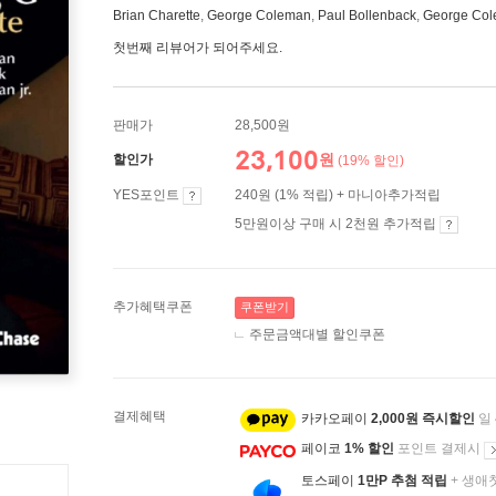
Brian Charette
,
George Coleman
,
Paul Bollenback
,
George Col
첫번째 리뷰어가 되어주세요.
판매가
28,500원
23,100
원
할인가
(19% 할인)
YES포인트
240원 (1% 적립) + 마니아추가적립
5만원이상 구매 시 2천원 추가적립
추가혜택쿠폰
쿠폰받기
주문금액대별 할인쿠폰
결제혜택
카카오페이
2,000원 즉시할인
일
페이코
1% 할인
포인트 결제시
토스페이
1만P 추첨 적립
+ 생애