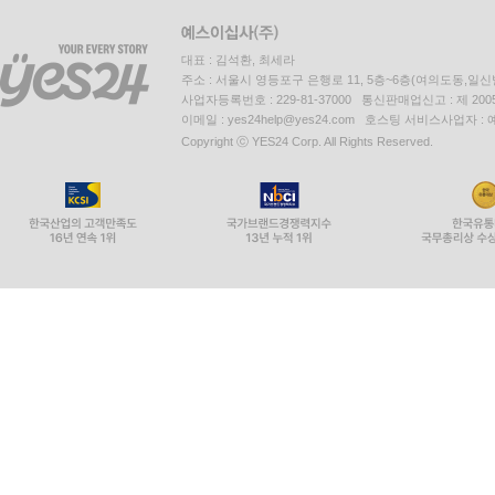
대표 : 김석환, 최세라
주소 : 서울시 영등포구 은행로 11, 5층~6층(여의도동,일신
사업자등록번호 : 229-81-37000 통신판매업신고 : 제 200
이메일 : yes24help@yes24.com 호스팅 서비스사업자 :
Copyright ⓒ YES24 Corp. All Rights Reserved.