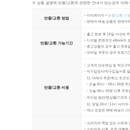
※ 상품 설명에 반품/교환과 관련한 안내가 있는경우 아래 
마이페이지 >
반품/교환 신청
반품/교환 방법
판매자 배송 상품은 판매자와
출고 완료 후 10일 이내의 
디지털 콘텐츠인 eBook의 
반품/교환 가능기간
중고상품의 경우 출고 완료일
모바일 쿠폰의 경우 유효기간(
고객의 단순변심 및 착오구
직수입양서/직수입일서중 일
단, 아래의 주문/취소 조건인
오늘 00시 ~ 06시 30분 
반품/교환 비용
오늘 06시 30분 이후 주문
직수입 음반/영상물/기프트 
단, 당일 00시~13시 사이
박스 포장은 택배 배송이 가
소비자의 책임 있는 사유로 
소비자의 사용, 포장 개봉에 