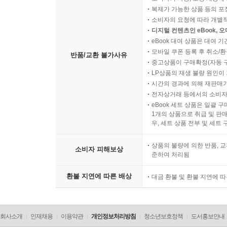
복제가 가능한 상품 등의 포장을 
소비자의 요청에 따라 개별
디지털 컨텐츠인 eBook, 
eBook 대여 상품은 대여 기
모바일 쿠폰 등록 후 취소/환
반품/교환 불가사유
중고상품이 구매확정(자동 
LP상품의 재생 불량 원인이 기
시간의 경과에 의해 재판매가
전자상거래 등에서의 소비자
eBook 세트 상품은 일괄 
1개의 상품으로 취급 및 판매
우, 세트 상품 전부 및 세트
상품의 불량에 의한 반품, 교
소비자 피해보상
준하여 처리됨
환불 지연에 따른 배상
대금 환불 및 환불 지연에 
회사소개
인재채용
이용약관
개인정보처리방침
청소년보호정책
도서홍보안내