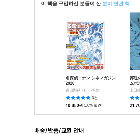
이 책을 구입하신 분들이 산
분야 연관 책
名探偵コナン シネマガジン
葬送
2026
ムポス
靑山剛昌 저
小學館
山田鐘
|
3건
10,850
원
(10% 할인)
21,7
배송/반품/교환 안내