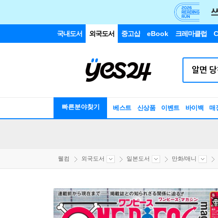
국내도서
외국도서
중고샵
eBook
크레마클럽
C
빠른분야찾기
베스트
신상품
이벤트
바이백
매
웰컴
외국도서
일본도서
만화/애니