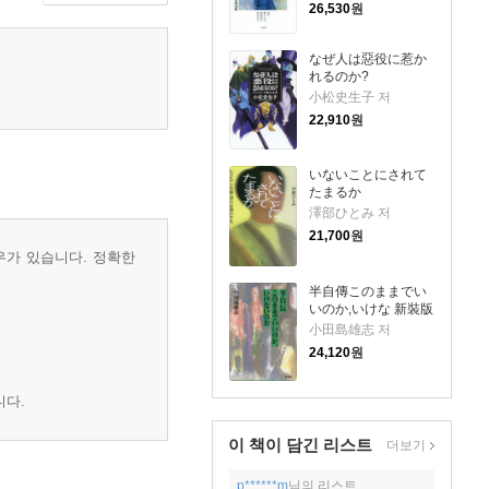
26,530
원
なぜ人は惡役に惹か
れるのか?
小松史生子 저
22,910
원
いないことにされて
たまるか
澤部ひとみ 저
21,700
원
우가 있습니다. 정확한
半自傳このままでい
いのか,いけな 新裝版
小田島雄志 저
24,120
원
니다.
이 책이 담긴
리스트
더보기
p******m
님의 리스트