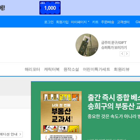
로그인
회원가입
마이페이지
카트
주문/배송
고객센터
Gl
해리포터
캐릭터북
원작소설
어린이특가세트
회원리뷰
 에디션 안내