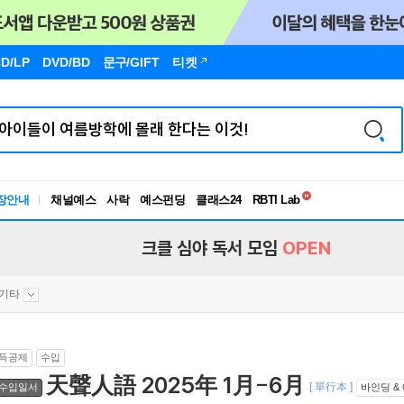
D/LP
DVD/BD
문구
/GIFT
티켓
독서유형검사
RBTI Lab
장안내
채널예스
사락
예스펀딩
클래스24
독서유형검사
크클 심야 독서 모임
OPEN
기타
득공제
수입
天聲人語 2025年 1月-6月
[ 單行本 ]
수입일서
바인딩 &