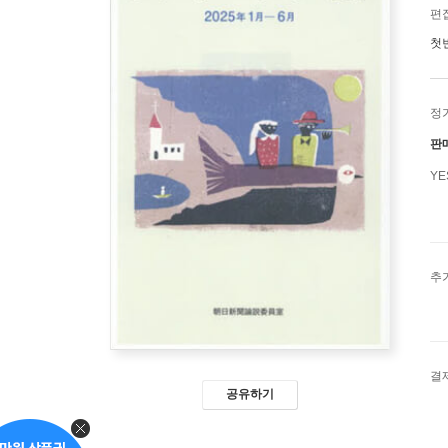
편
첫
정
판
Y
추
결
공유하기