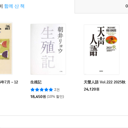
들이
함께 산 책
5年7月－12
生殖記
天聲人語 Vol.222 2025秋
24,120
원
2건
18,450
원
(10% 할인)