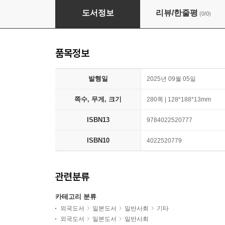
天聲人語 2025年 1月-6月
도서정보
리뷰/한줄평
(0/0)
품목정보
발행일
2025년 09월 05일
쪽수, 무게, 크기
280쪽 | 128*188*13mm
ISBN13
9784022520777
ISBN10
4022520779
관련분류
카테고리 분류
외국도서
일본도서
일반사회
기타
외국도서
일본도서
일반사회