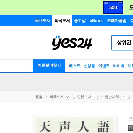
국내도서
외국도서
중고샵
eBook
크레마클럽
C
빠른분야찾기
베스트
신상품
이벤트
바이백
매
웰컴
외국도서
일본도서
일반사회
소
직