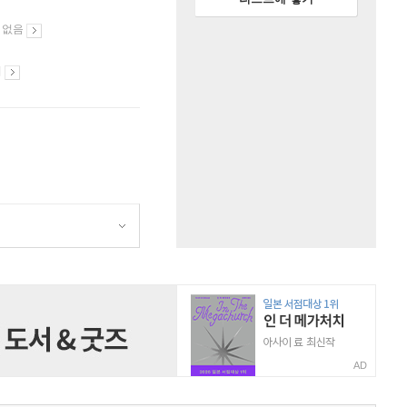
 없음
시
AD