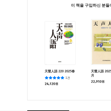
이 책을 구입하신 분
天聲人語 220 2025春
天聲人語 202
月
1건
22,910
원
24,120
원