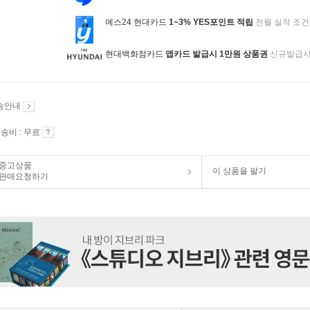
예스24 현대카드
1~3% YES포인트 적립
전월 실적 조건
현대백화점카드
앱카드 발급시 1만원 상품권
신규발급
송안내
송비 : 무료
중고상품
이 상품을 팔기
판매요청하기