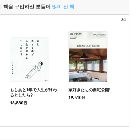
이 책을 구입하신 분들이
많이 산 책
2
/3
もしあと1年で人生が終わ
家好きたちの自宅公開!
るとしたら?
19,510
원
16,880
원