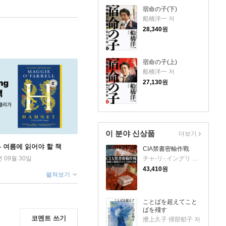
宿命の子(下)
船橋洋一 저
28,340
원
宿命の子(上)
船橋洋一 저
27,130
원
이 분야 신상품
더보기
ng - 여름에 읽어야 할 책
CIA禁書密輸作戰
チャ-リ-.イングリ 濱野大道 저
년 09월 30일
43,410
원
펼쳐보기
ことばを超えてこと
ばを殘す
코멘트 쓰기
攪上久子 掃部郁子 저