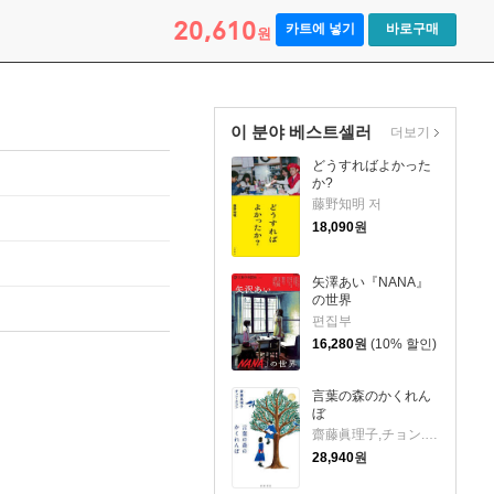
20,610
카트에 넣기
바로구매
원
이 분야 베스트셀러
더보기
どうすればよかった
か?
藤野知明 저
18,090
원
矢澤あい『NANA』
の世界
편집부
16,280
원
(10% 할인)
言葉の森のかくれん
ぼ
齋藤眞理子,チョン.スユン 저
28,940
원