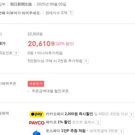
집부
朝日新聞出版
2025년 09월 05일
번째 리뷰어가 되어주세요.
판매지수 378
가
22,910원
20,610
원
매가
(10% 할인)
ES포인트
0원 + 마니아추가적립
5만원이상 구매 시 2천원 추가적립
가혜택쿠폰
쿠폰받기
주문금액대별 할인쿠폰
제혜택
카카오페이
2,000원 즉시할인
일 400건, 4만원 이상
페이코
1% 할인
포인트 결제시
토스페이
1만P 추첨 적립
+ 생애첫결제 3천원