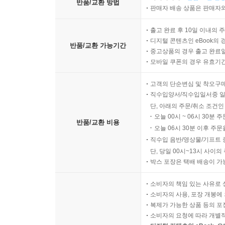
반품/교환 방법
판매자 배송 상품은 판매자와
출고 완료 후 10일 이내의 
디지털 콘텐츠인 eBook의 
반품/교환 가능기간
중고상품의 경우 출고 완료일
모바일 쿠폰의 경우 유효기간(
고객의 단순변심 및 착오구
직수입양서/직수입일서중 일
단, 아래의 주문/취소 조건인
오늘 00시 ~ 06시 30분 
반품/교환 비용
오늘 06시 30분 이후 주문
직수입 음반/영상물/기프트 
단, 당일 00시~13시 사이
박스 포장은 택배 배송이 가
소비자의 책임 있는 사유로 
소비자의 사용, 포장 개봉에 
복제가 가능한 상품 등의 포장을 
소비자의 요청에 따라 개별