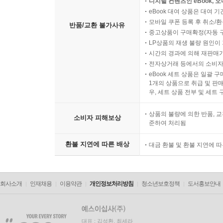
디지털 컨텐츠인 eBook, 
eBook 대여 상품은 대여 기
모바일 쿠폰 등록 후 취소/환
반품/교환 불가사유
중고상품이 구매확정(자동 
LP상품의 재생 불량 원인이 기
시간의 경과에 의해 재판매가
전자상거래 등에서의 소비자
eBook 세트 상품은 일괄 
1개의 상품으로 취급 및 판매
우, 세트 상품 전부 및 세트
상품의 불량에 의한 반품, 교
소비자 피해보상
준하여 처리됨
환불 지연에 따른 배상
대금 환불 및 환불 지연에 
회사소개
인재채용
이용약관
개인정보처리방침
청소년보호정책
도서홍보안내
대표 : 김석환, 최세라