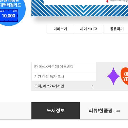
미리보기
사이즈비교
공유하기
[대학생X취준생] 여름방학
기간 한정 특가 도서
오직, 예스24에서만
AI와 지속 가능한 노동 (큰글자책)
도서정보
리뷰/한줄평
(0/0)