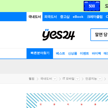
국내도서
외국도서
중고샵
eBook
크레마클럽
C
빠른분야찾기
베스트
신상품
이벤트
바이백
매
웰컴
국내도서
IT 모바일
인공지능