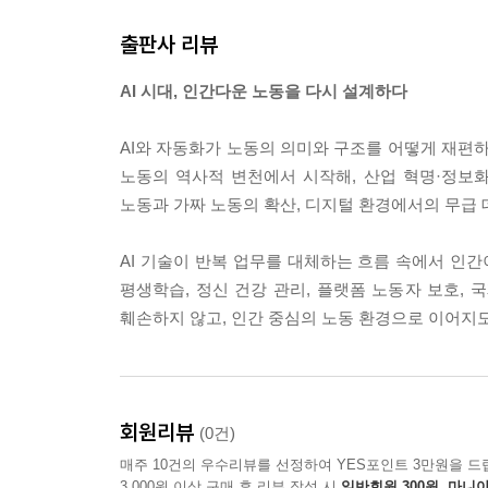
출판사 리뷰
비판적 사고력 역시 AI 시대 인간 노동자가 갖춰야
평가하고 문제의 본질을 깊이 있게 파악하며 대안을
AI 시대, 인간다운 노동을 다시 설계하다
등 복잡한 상황에서 인간의 비판적 사고력이 더욱 
AI와 자동화가 노동의 의미와 구조를 어떻게 재편하
AI 시대에 노동 가치의 중심은 업무 수행에 대한 
노동의 역사적 변천에서 시작해, 산업 혁명·정보화
전환되고 있다. 따라서 이러한 역량을 키우기 위한 
노동과 가짜 노동의 확산, 디지털 환경에서의 무급 
극적으로 이루어져야 한다. 노동의 본질적 가치 회복
--- 「06_AI가 변화시키는 직업 구조와 노동의 가
AI 기술이 반복 업무를 대체하는 흐름 속에서 인간
평생학습, 정신 건강 관리, 플랫폼 노동자 보호, 
이러한 협력적 업무 모델 구축을 위해 조직이 갖추어
훼손하지 않고, 인간 중심의 노동 환경으로 이어지
고 각각의 강점을 활용할 수 있도록 업무 프로세스를
의 고유한 역량인 창의력, 공감 능력, 비판적 사고
에서 노동자의 불안과 저항을 최소화하기 위해 AI
히 전달하고 공감대를 형성하는 노력이 필요하다.
회원리뷰
(0건)
--- 「09_AI 시대, 기업과 조직의 전략적 대응」 중에서
매주 10건의 우수리뷰를 선정하여 YES포인트 3만원을 드
3,000원 이상 구매 후 리뷰 작성 시
일반회원 300원, 마니아