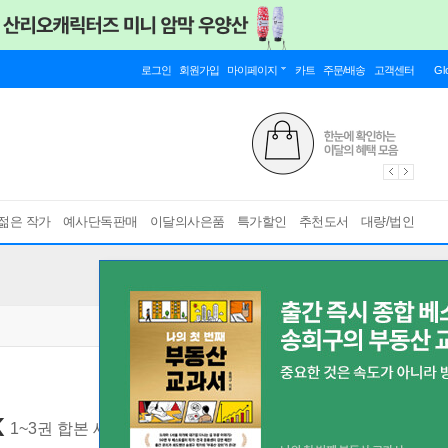
로그인
회원가입
마이페이지
카트
주문/배송
고객센터
Gl
젊은 작가
예사단독판매
이달의사은품
특가할인
추천도서
대량/법인
K
1~3권 합본 세트
[ 전3권/구성 : 『귀멸의 칼날』 1~3 + 일러스트카드 3