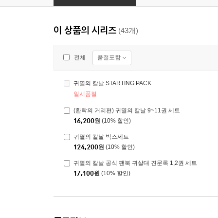
이 상품의 시리즈
(43개)
품절포함
전체
귀멸의 칼날 STARTING PACK
일시품절
(환락의 거리편) 귀멸의 칼날 9~11권 세트
16,200
원
(10% 할인)
귀멸의 칼날 박스세트
124,200
원
(10% 할인)
귀멸의 칼날 공식 팬북 귀살대 견문록 1,2권 세트
17,100
원
(10% 할인)