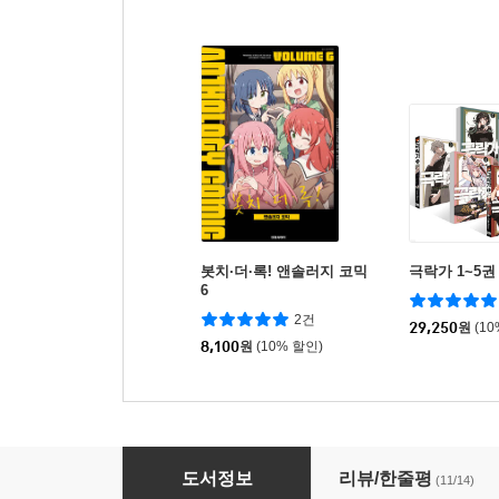
봇치·더·록! 앤솔러지 코믹
극락가 1~5권
6
2건
29,250
원
(1
8,100
원
(10% 할인)
귀멸의 칼날 STARTING PACK
도서정보
리뷰/한줄평
(11/14)