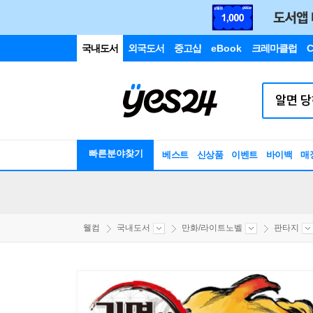
국내도서
외국도서
중고샵
eBook
크레마클럽
C
빠른분야찾기
베스트
신상품
이벤트
바이백
매
웰컴
국내도서
만화/라이트노벨
판타지