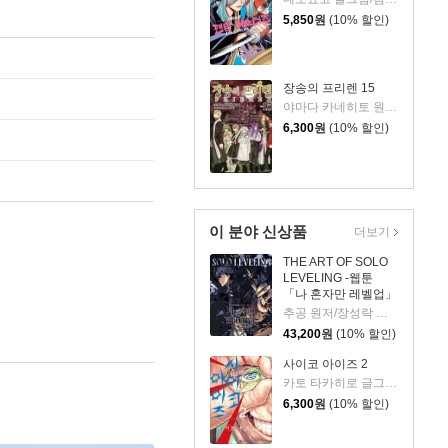
5,850
원
(10% 할인)
장송의 프리렌 15
야마다 카네히토 원저/아베 츠카사 글그림
6,300
원
(10% 할인)
이 분야 신상품
더보기
THE ART OF SOLO
LEVELING -웹툰
「나 혼자만 레벨업」
공식 아트북-
추공 원저/장성락 그림
43,200
원
(10% 할인)
사이코 아이즈 2
카토 타카히로 글그림/이소정 역
6,300
원
(10% 할인)