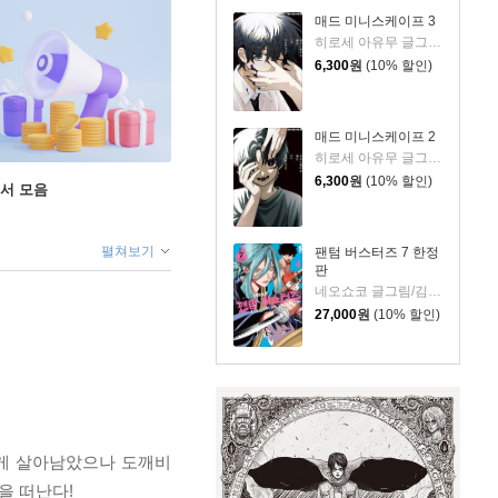
매드 미니스케이프 3
히로세 아유무 글그림/김성래 역
6,300
원
(10% 할인)
매드 미니스케이프 2
히로세 아유무 글그림/김성래 역
6,300
원
(10% 할인)
도서 모음
펼쳐보기
팬텀 버스터즈 7 한정
판
네오쇼코 글그림/김지혜 역
27,000
원
(10% 할인)
하게 살아남았으나 도깨비
을 떠난다!