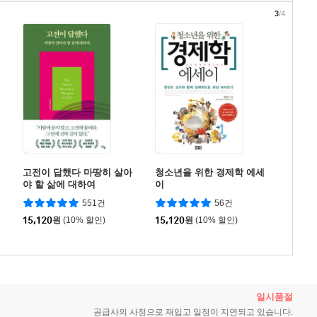
3
/4
고전이 답했다 마땅히 살아
청소년을 위한 경제학 에세
야 할 삶에 대하여
이
551건
56건
15,120
원
(10% 할인)
15,120
원
(10% 할인)
일시품절
공급사의 사정으로 재입고 일정이
지연되고 있습니다.