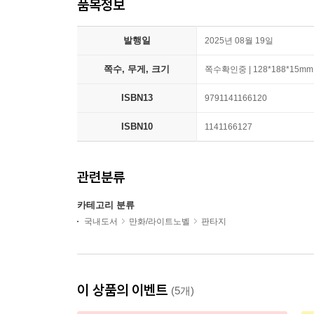
품목정보
발행일
2025년 08월 19일
쪽수, 무게, 크기
쪽수확인중 | 128*188*15mm
ISBN13
9791141166120
ISBN10
1141166127
관련분류
카테고리 분류
국내도서
만화/라이트노벨
판타지
이 상품의 이벤트
(5개)