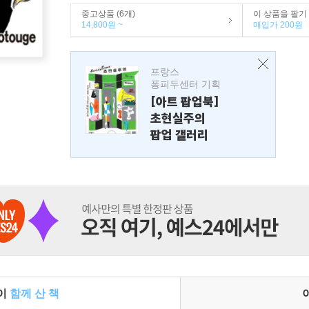
중고상품 (6개)
이 상품을 팔기
14,800원 ~
매입가 200원
프랑스
퐁피두센터 기획
[아트 팝업북]
초현실주의
팝업 갤러리
들이
함께 산 책