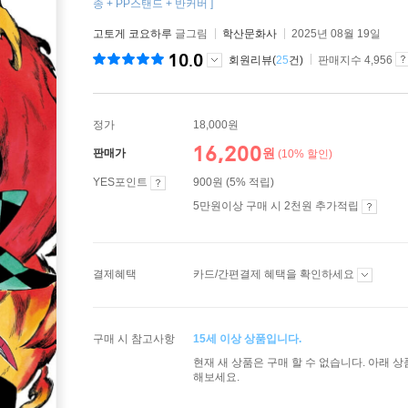
종 + PP스탠드 + 반커버 ]
고토게 코요하루
글그림
학산문화사
2025년 08월 19일
10.0
회원리뷰(
25
건)
판매지수 4,956
정가
18,000원
16,200
원
판매가
(10% 할인)
YES포인트
900원 (5% 적립)
5만원이상 구매 시 2천원 추가적립
결제혜택
카드/간편결제 혜택을 확인하세요
구매 시 참고사항
15세 이상 상품입니다.
현재 새 상품은 구매 할 수 없습니다. 아래 
해보세요.