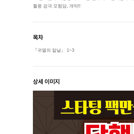
혈풍 검극 모험담, 개막!!
목차
『귀멸의 칼날』 1~3
상세 이미지