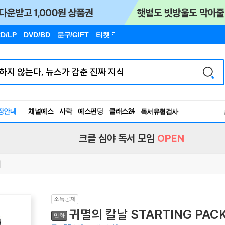
D/LP
DVD/BD
문구
/GIFT
티켓
장안내
채널예스
사락
예스펀딩
클래스24
독서유형검사
RBTI Lab
독서유형검사
크클 심야 독서 모임
OPEN
소득공제
귀멸의 칼날 STARTING PAC
만화