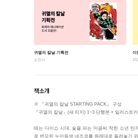
귀멸의 칼날 기획전
이
소진시
20
책소개
※ 『귀멸의 칼날 STARTING PACK』 구성
『귀멸의 칼날』(새 띠지) 1~3 단행본 + 일러스트카
때는 다이쇼 시대. 숯을 파는 마음씨 착한 소년
로 변모된 누이동생 네즈코를 원래대로 돌려놓기 위