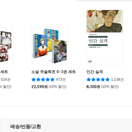
 세트
소설 주술회전 0~3권 세트
인간 실격
524건
473건
1,138건
0% 할인)
22,590
원
(10% 할인)
8,100
원
(10% 할인)
배송/반품/교환