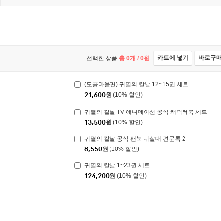
카트에 넣기
바로구
선택한 상품
총
0
개 /
0
원
(도공마을편) 귀멸의 칼날 12~15권 세트
21,600
원
(10% 할인)
귀멸의 칼날 TV 애니메이션 공식 캐릭터북 세트
13,500
원
(10% 할인)
귀멸의 칼날 공식 팬북 귀살대 견문록 2
8,550
원
(10% 할인)
귀멸의 칼날 1~23권 세트
124,200
원
(10% 할인)