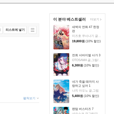
이 분야 베스트셀러
더보기
새벽의 연화 47 한정
매
리스트에 넣기
판
미즈호 쿠사나기 글그림
19,800
원
(10% 할인)
전희 서바이벌 사가 3
OTOSAMA 글,그림/이승원 역
6,300
원
(10% 할인)
네가 죽을 때까지 사
랑하고 싶어 1
나치 아오노 글,그림
5,400
원
(10% 할인)
펼쳐보기
팬텀 버스터즈 7
네오쇼코 글그림/김지혜 역