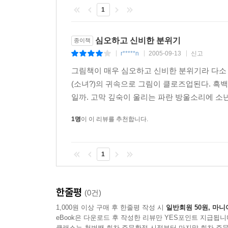
1
심오하고 신비한 분위기
종이책
r*****n
2005-09-13
신고
|
|
|
그림책이 매우 심오하고 신비한 분위기라 다소 
(소녀?)의 귀속으로 그림이 클로즈업된다. 흑백
일까. 고막 깊숙이 울리는 파란 방울소리에 소년
1명
이 이 리뷰를 추천합니다.
1
한줄평
(0건)
1,000원 이상 구매 후 한줄평 작성 시
일반회원 50원, 마니
eBook은 다운로드 후 작성한 리뷰만 YES포인트 지급됩니
클래스는 첫번째 회차 주문확정 시점부터 마지막 회차 주문