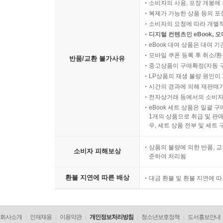
소비자의 사용, 포장 개봉에 
복제가 가능한 상품 등의 포장을 
소비자의 요청에 따라 개별
디지털 컨텐츠인 eBook, 
eBook 대여 상품은 대여 기
모바일 쿠폰 등록 후 취소/환
반품/교환 불가사유
중고상품이 구매확정(자동 
LP상품의 재생 불량 원인이 기
시간의 경과에 의해 재판매가
전자상거래 등에서의 소비자
eBook 세트 상품은 일괄 
1개의 상품으로 취급 및 판매
우, 세트 상품 전부 및 세트
상품의 불량에 의한 반품, 교
소비자 피해보상
준하여 처리됨
환불 지연에 따른 배상
대금 환불 및 환불 지연에 
회사소개
인재채용
이용약관
개인정보처리방침
청소년보호정책
도서홍보안내