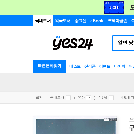
국내도서
외국도서
중고샵
eBook
크레마클럽
C
빠른분야찾기
베스트
신상품
이벤트
바이백
매
웰컴
국내도서
유아
4-6세
4-6세 다
소