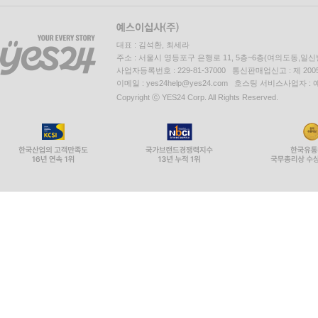
대표 : 김석환, 최세라
주소 : 서울시 영등포구 은행로 11, 5층~6층(여의도동,일신
사업자등록번호 : 229-81-37000 통신판매업신고 : 제 200
이메일 : yes24help@yes24.com 호스팅 서비스사업자 :
Copyright ⓒ YES24 Corp. All Rights Reserved.