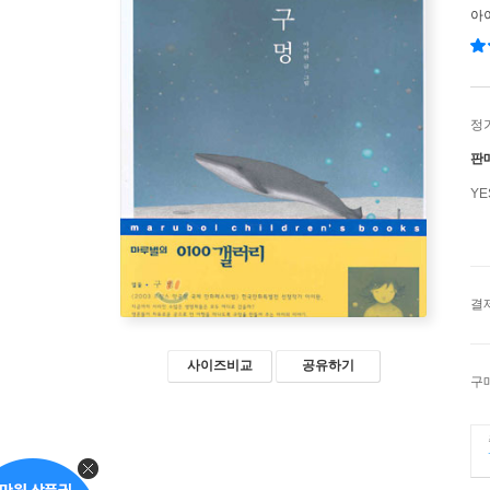
아
정
판
Y
결
사이즈비교
공유하기
구