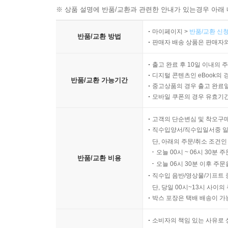
※ 상품 설명에 반품/교환과 관련한 안내가 있는경우 아래 
마이페이지 >
반품/교환 신청
반품/교환 방법
판매자 배송 상품은 판매자와
출고 완료 후 10일 이내의 
디지털 콘텐츠인 eBook의 
반품/교환 가능기간
중고상품의 경우 출고 완료일
모바일 쿠폰의 경우 유효기간(
고객의 단순변심 및 착오구
직수입양서/직수입일서중 일
단, 아래의 주문/취소 조건인
오늘 00시 ~ 06시 30분 
반품/교환 비용
오늘 06시 30분 이후 주문
직수입 음반/영상물/기프트 
단, 당일 00시~13시 사이
박스 포장은 택배 배송이 가
소비자의 책임 있는 사유로 