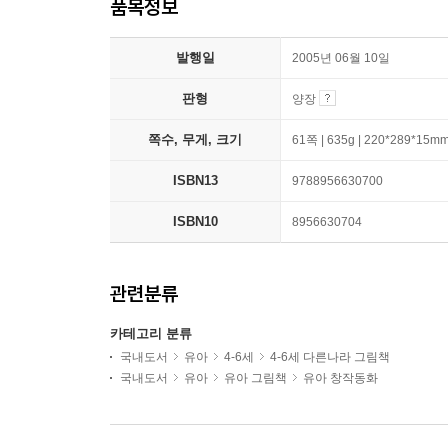
품목정보
발행일
2005년 06월 10일
판형
양장
쪽수, 무게, 크기
61쪽 | 635g | 220*289*15m
ISBN13
9788956630700
ISBN10
8956630704
관련분류
카테고리 분류
국내도서
유아
4-6세
4-6세 다른나라 그림책
국내도서
유아
유아 그림책
유아 창작동화