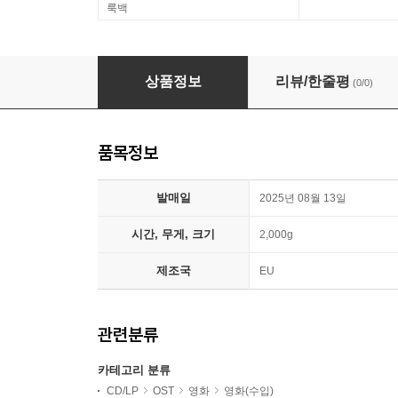
룩백
페니키안 스킴 영화음악 (The Phoenician Scheme 
상품정보
리뷰/한줄평
(0/0)
품목정보
발매일
2025년 08월 13일
시간, 무게, 크기
2,000g
제조국
EU
관련분류
카테고리 분류
CD/LP
OST
영화
영화(수입)