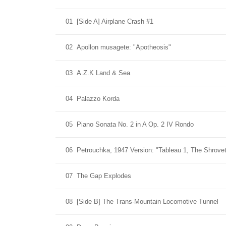
01
[Side A] Airplane Crash #1
02
Apollon musagete: "Apotheosis"
03
A.Z.K Land & Sea
04
Palazzo Korda
05
Piano Sonata No. 2 in A Op. 2 IV Rondo
06
Petrouchka, 1947 Version: "Tableau 1, The Shrovet
07
The Gap Explodes
08
[Side B] The Trans-Mountain Locomotive Tunnel