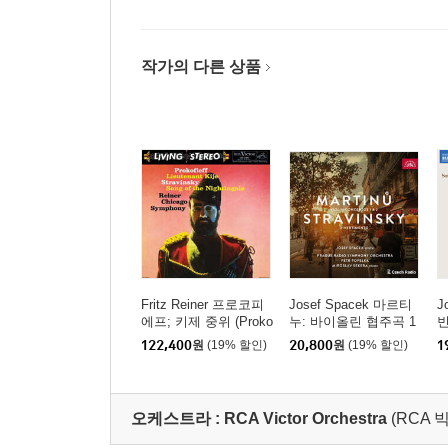
작가의 다른 상품
Fritz Reiner 프로코피
Josef Spacek 마르티
J
에프; 키제 중위 (Proko
누: 바이올린 협주곡 1
빈
fiev: Lieutenant Kije /
번, 2번 / 스트라빈스키:
(
122,400
원
(19% 할인)
20,800
원
(19% 할인)
1
Stravinsky: Song Of T
디베르티멘토 (Martinu:
s)
he Nightingale) [2LP]
Violin Concertos 1 & 2
/ Stravinsky: Divertime
nto)
오케스트라 :
RCA Victor Orchestra
(RCA