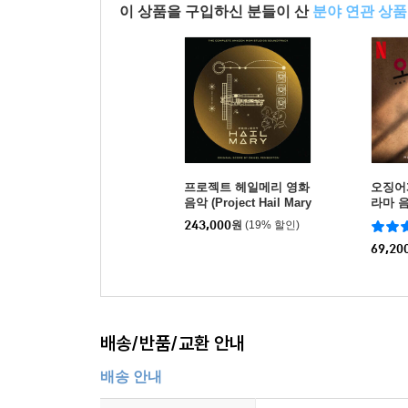
이 상품을 구입하신 분들이 산
분야 연관 상품
프로젝트 헤일메리 영화
오징어게
음악 (Project Hail Mary
라마 음악
- The Complete Amazo
Music 
243,000
원
(19% 할인)
n MGM Studios Soundt
Origin
rack) [골드 & 조에트로
[핑크 
69,20
프 컬러 4LP]
배송/반품/교환 안내
배송 안내