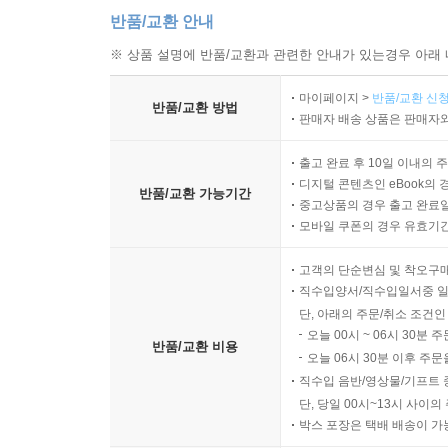
반품/교환 안내
※ 상품 설명에 반품/교환과 관련한 안내가 있는경우 아래 
마이페이지 >
반품/교환 신청
반품/교환 방법
판매자 배송 상품은 판매자와
출고 완료 후 10일 이내의 
디지털 콘텐츠인 eBook의 
반품/교환 가능기간
중고상품의 경우 출고 완료일
모바일 쿠폰의 경우 유효기간(
고객의 단순변심 및 착오구
직수입양서/직수입일서중 일
단, 아래의 주문/취소 조건인
오늘 00시 ~ 06시 30분 
반품/교환 비용
오늘 06시 30분 이후 주문
직수입 음반/영상물/기프트 
단, 당일 00시~13시 사이
박스 포장은 택배 배송이 가