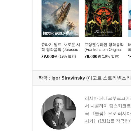
쥬라기 월드: 새로운 시
프랑켄슈타인 영화음악
작 영화음악 (Jurassic
(Frankenstein Original
곡
World Rebirth - Original
Motion Picture Soundtr
t
79,000
원
(19% 할인)
78,000
원
(19% 할인)
1
Motion Picture Soundtr
ack) [스플래터 컬러 2L
u
ack) [컬러 2LP]
P]
L
작곡 :
Igor Stravinsky
(이고르 스트라빈스키
러시아 페테르부르크에서
서 니콜라이 림스키코르사
곡 《불꽃》으로 러시아 
시카》(1911)를 작곡하