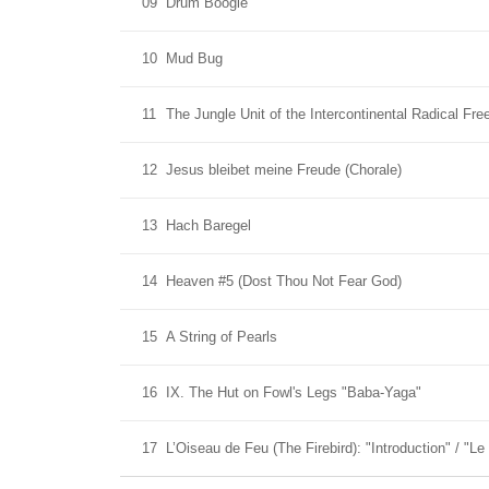
09
Drum Boogie
10
Mud Bug
11
The Jungle Unit of the Intercontinental Radical Fre
12
Jesus bleibet meine Freude (Chorale)
13
Hach Baregel
14
Heaven #5 (Dost Thou Not Fear God)
15
A String of Pearls
16
IX. The Hut on Fowl's Legs "Baba-Yaga"
17
L’Oiseau de Feu (The Firebird): "Introduction" / "Le