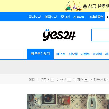
국내도서
외국도서
중고샵
eBook
크레마클럽
C
빠른분야찾기
베스트
신상품
이벤트
바이백
매
웰컴
CD/LP
OST
영화
영화(수입)