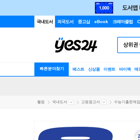
국내도서
외국도서
중고샵
eBook
크레마클럽
C
빠른분야찾기
베스트
신상품
이벤트
바이백
매
웰컴
국내도서
고등참고서
수능기출문제