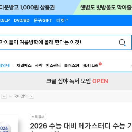
D/LP
DVD/BD
문구
/GIFT
티켓
독서유형검사
RBTI Lab
장안내
채널예스
사락
예스펀딩
클래스24
독서유형검사
크클 심야 독서 모임
OPEN
집
국어영역
소득공제
2026 수능 대비 메가스터디 수능 