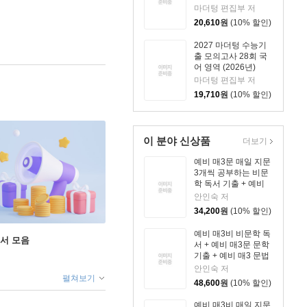
마더텅 편집부 저
20,610
원
(10% 할인)
2027 마더텅 수능기
출 모의고사 28회 국
어 영역 (2026년)
마더텅 편집부 저
19,710
원
(10% 할인)
이 분야 신상품
더보기
예비 매3문 매일 지문
3개씩 공부하는 비문
학 독서 기출 + 예비
매3문 매일 지문 3개
안인숙 저
씩 공부하는 문학 기
34,200
원
(10% 할인)
출 세트
예비 매3비 비문학 독
도서 모음
서 + 예비 매3문 문학
기출 + 예비 매3 문법
(언어)/화법/작문 세트
안인숙 저
펼쳐보기
48,600
원
(10% 할인)
예비 매3비 매일 지문