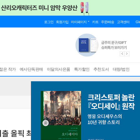
로그인
회원가입
마이페이지
카트
주문/배송
고객센터
Gl
젊은 작가
예사단독판매
이달의사은품
특가할인
추천도서
대량/법인
기출 올픽 최신 기출 단독판 국어 독서