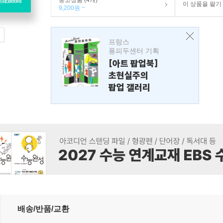
중고상품 (4개)
이 상품을 팔기
9,200원 ~
프랑스
퐁피두센터 기획
[아트 팝업북]
초현실주의
팝업 갤러리
기출 단독판 국어 독서 (2025년)
배송/반품/교환