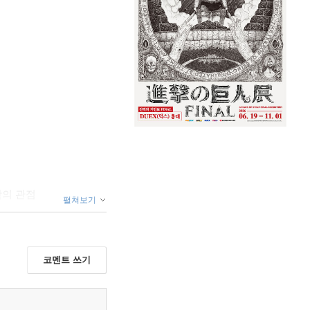
학의 관점
펼쳐보기
코멘트 쓰기