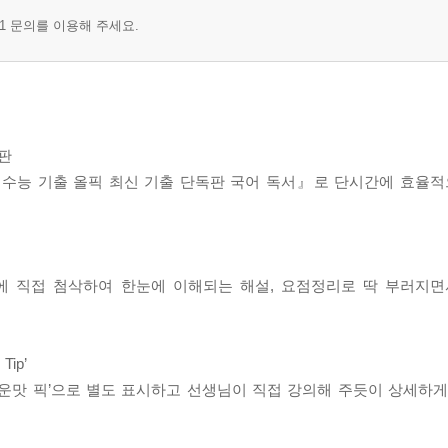
1 문의를 이용해 주세요.
손·모욕과 법적 책임
위 및 부당 광고의 규제
제적 경영
독판
방법
『수능 기출 올픽 최신 기출 단독판 국어 독서』로 단시간에 효율적
터 이동권
불확정 개념
에 직접 첨삭하여 한눈에 이해되는 해설, 요점정리로 딱 부러지면
ip’
‘매운맛 픽’으로 별도 표시하고 선생님이 직접 강의해 주듯이 상세하게
과 한계