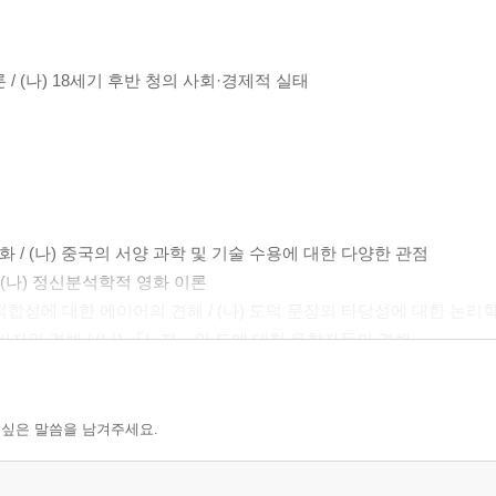
 / (나) 18세기 후반 청의 사회·경제적 실태
 변화 / (나) 중국의 서양 과학 및 기술 수용에 대한 다양한 관점
 / (나) 정신분석학적 영화 이론
진리 적합성에 대한 에이어의 견해 / (나) 도덕 문장의 타당성에 대한 논리
 한비자의 견해 / (나) 『노자』의 도에 대한 유학자들의 견해
 제도의 변화 양상 / (나) 실학자들의 신분제 개혁
 의식을 설명하는 여러 가지 관점 / (나) 체험으로서의 지각
 (나) 조선 후기 유서 편찬에서 서학의 수용 양상
 싶은 말씀을 남겨주세요.
 이론 / (나) 아도르노의 미학 이론에 대한 비판
긴 육가의 사상 / (나) 『치평요람』에 담긴 세종과 편찬자들의 사상