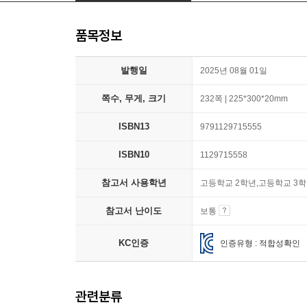
품목정보
발행일
2025년 08월 01일
쪽수, 무게, 크기
232쪽 | 225*300*20mm
ISBN13
9791129715555
ISBN10
1129715558
참고서 사용학년
고등학교 2학년,고등학교 3
참고서 난이도
보통
KC인증
인증유형 : 적합성확인
관련분류