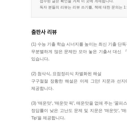
접수된 글은 확인을 거쳐 이 곳에 게재됩니다.
독자 분들의 리뷰는 리뷰 쓰기를, 책에 대한 문의는 1:
Ⅱ. 사회
01 2025학년도 수능 인터넷 l ID와 관련된 명예훼
출판사 리뷰
02 2025학년도 9월 평가원 l 재판매 가격 유지 행
03 2025학년도 6월 평가원 l 기업 경영에서의 과두
(1) 수능 기출 학습 시너지를 높이는 최신 기출 단
04 2024학년도 수능 l 경마식 보도의 특성과 보완 
무분별하게 많은 문제만 모아 놓은 기출서 대신 
05 2024학년도 9월 평가원 l 데이터 소유권과 데이
있습니다.
06 2024학년도 6월 평가원 l 공포 소구에 대한 연구
07 2023학년도 수능 l 법령의 요건과 효과에서의 
(2) 첨삭식, 요점정리식 차별화된 해설
08 2023학년도 9월 평가원 l 유류분권
구구절절 장황한 해설은 이제 그만! 지문과 선지
09 2023학년도 6월 평가원 l 이중차분법
제공합니다.
Ⅲ. 과학ㆍ기술
(3) ‘매운맛’, ‘매운맛 픽’, 매운맛을 없애 주는 ‘꿀피스 T
정답률이 낮은 고난도 문제 및 지문은 ‘매운맛’, 
01 2025학년도 수능 l 확산 모델과 기계 학습
Tip’을 제공합니다.
02 2025학년도 9월 평가원 l 블록체인 기술의 특성