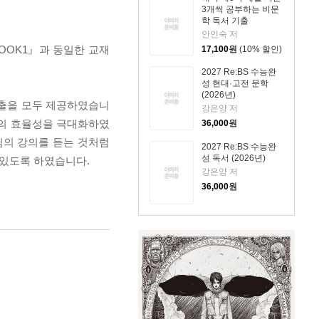
3개씩 공부하는 비문
학 독서 기출
안인숙 저
BOOK1』과 동일한 교재
17,100
원
(10% 할인)
2027 Re:BS 수능완
성 현대·고전 문학
(2026년)
 기출을 모두 제공하였습니
강은양 저
습의 효율성을 극대화하였
36,000
원
님의 강의를 듣는 것처럼
2027 Re:BS 수능완
성 독서 (2026년)
 있도록 하였습니다.
강은양 저
36,000
원