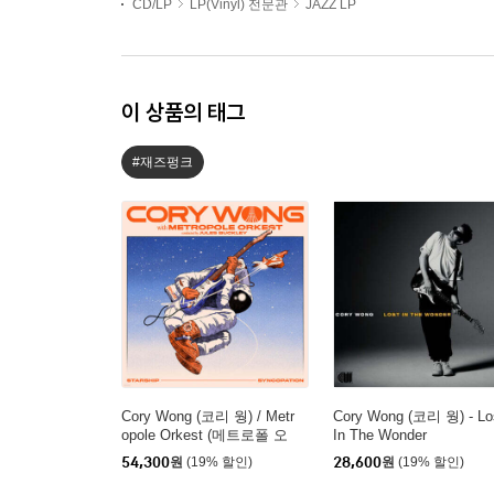
CD/LP
LP(Vinyl) 전문관
JAZZ LP
이 상품의 태그
#재즈펑크
Cory Wong (코리 웡) / Metr
Cory Wong (코리 웡) - Lo
opole Orkest (메트로폴 오
In The Wonder
케스트라) - Starship Synco
54,300
원
(19% 할인)
28,600
원
(19% 할인)
pation with the Metropole O
rkest [LP]