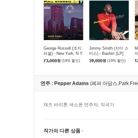
George Russell (조지
Jimmy Smith (지미 스
M
러셀) - New York, N.Y.
미스) - Bashin' [LP]
이
[LP]
73,000
원
(19% 할인)
39,000
원
(19% 할인)
1
연주 :
Pepper Adams
(페퍼 아담스,Park Freder
재즈 바리톤 색소폰 연주자, 작곡가
작가의 다른 상품