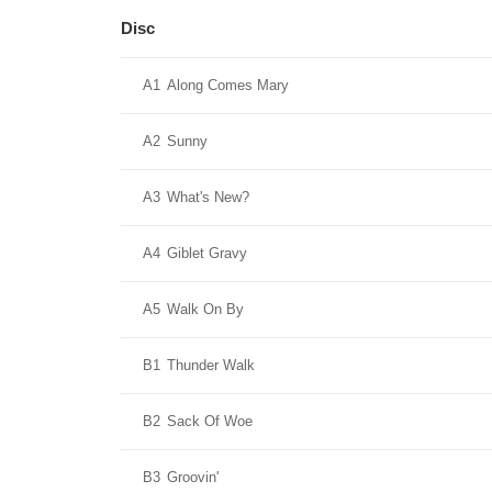
Disc
A1
Along Comes Mary
A2
Sunny
A3
What's New?
A4
Giblet Gravy
A5
Walk On By
B1
Thunder Walk
B2
Sack Of Woe
B3
Groovin'