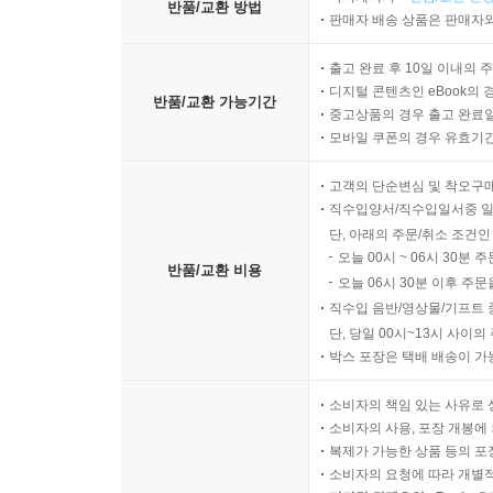
반품/교환 방법
판매자 배송 상품은 판매자와
출고 완료 후 10일 이내의 
디지털 콘텐츠인 eBook의 
반품/교환 가능기간
중고상품의 경우 출고 완료일
모바일 쿠폰의 경우 유효기간(
고객의 단순변심 및 착오구
직수입양서/직수입일서중 일
단, 아래의 주문/취소 조건인
오늘 00시 ~ 06시 30분 
반품/교환 비용
오늘 06시 30분 이후 주문
직수입 음반/영상물/기프트 
단, 당일 00시~13시 사이
박스 포장은 택배 배송이 가
소비자의 책임 있는 사유로 
소비자의 사용, 포장 개봉에 
복제가 가능한 상품 등의 포장을 
소비자의 요청에 따라 개별