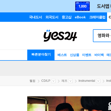
국내도서
외국도서
중고샵
eBook
크레마클럽
C
빠른분야찾기
베스트
신상품
이벤트
바이백
매
웰컴
CD/LP
재즈
Instrumental
Ins