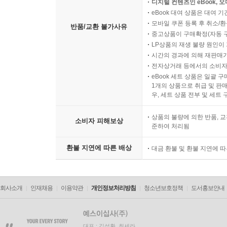
디지털 컨텐츠인 eBook, 
eBook 대여 상품은 대여 기
모바일 쿠폰 등록 후 취소/환
반품/교환 불가사유
중고상품이 구매확정(자동 
LP상품의 재생 불량 원인이 기
시간의 경과에 의해 재판매가
전자상거래 등에서의 소비자
eBook 세트 상품은 일괄 
1개의 상품으로 취급 및 판매
우, 세트 상품 전부 및 세트
상품의 불량에 의한 반품, 교
소비자 피해보상
준하여 처리됨
환불 지연에 따른 배상
대금 환불 및 환불 지연에 
회사소개
인재채용
이용약관
개인정보처리방침
청소년보호정책
도서홍보안내
대표 : 김석환, 최세라