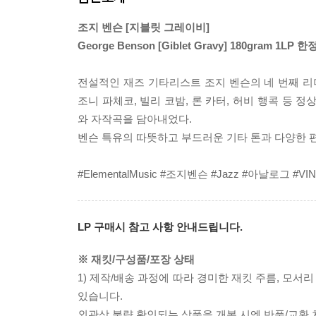
조지 벤슨 [지블릿 그레이비]
George Benson [Giblet Gravy] 180gram 1LP 
전설적인 재즈 기타리스트 조지 벤슨의 네 번째 리더작
조니 파체코, 빌리 코밤, 론 카터, 허비 행콕 등
와 자작곡을 담아내었다.
벤슨 특유의 따뜻하고 부드러운 기타 톤과 다양한 
#ElementalMusic #조지벤슨 #Jazz #아날로그 #VIN
LP 구매시 참고 사항 안내드립니다.
※ 재킷/구성품/포장 상태
1) 제작/배송 과정에 따라 경미한 재킷 주름, 모서
있습니다.
외관상 불량 확인되는 상품을 개봉 시엔 반품/교환 