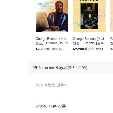
George Benson (조지
George Benson (조지
G
벤슨) - Dreams Do Co
벤슨) - Breezin' [블루
벤
me True: When George
컬러 LP]
49,900
원
(19% 할인)
49,900
원
(19% 할인)
1
Benson Meets Robert
Farnon [LP]
연주 :
Ernie Royal
(어니 로열)
재즈 트럼펫 연주자
작가의 다른 상품