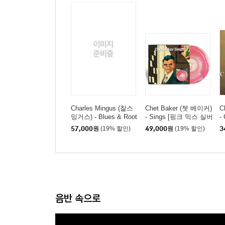
Charles Mingus (찰스
Chet Baker (쳇 베이커)
C
밍거스) - Blues & Root
- Sings [핑크 믹스 실버
-
s [LP]
컬러 LP]
러
57,000
원
(19% 할인)
49,000
원
(19% 할인)
3
음반 속으로