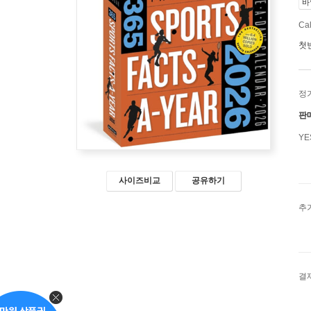
바
Ca
첫
정
판
Y
사이즈비교
공유하기
추
결