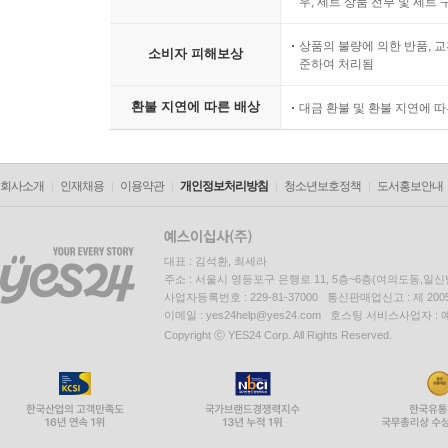
우, 세트 상품 전부 및 세트
상품의 불량에 의한 반품, 교
소비자 피해보상
준하여 처리됨
환불 지연에 따른 배상
대금 환불 및 환불 지연에 
회사소개
인재채용
이용약관
개인정보처리방침
청소년보호정책
도서홍보안내
대표 : 김석환, 최세라
주소 : 서울시 영등포구 은행로 11, 5층~6층(여의도동,일신
사업자등록번호 : 229-81-37000 통신판매업신고 : 제 200
이메일 : yes24help@yes24.com 호스팅 서비스사업자 :
Copyright ⓒ YES24 Corp. All Rights Reserved.