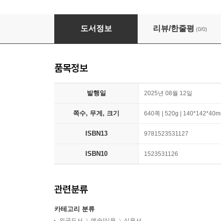
Official 365 Sports Facts-A-Year Page-A-Da
도서정보
리뷰/한줄평
(0/0)
품목정보
발행일
2025년 08월 12일
쪽수, 무게, 크기
640쪽 | 520g | 140*142*40
ISBN13
9781523531127
ISBN10
1523531126
관련분류
카테고리 분류
외국도서
예술/실용
실용서