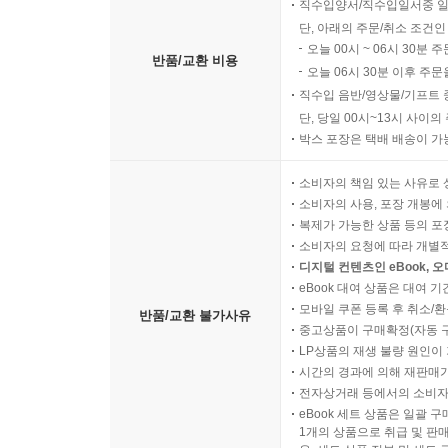
직수입양서/직수입일서중 일
단, 아래의 주문/취소 조건인
오늘 00시 ~ 06시 30분 
반품/교환 비용
오늘 06시 30분 이후 주문
직수입 음반/영상물/기프트 
단, 당일 00시~13시 사이
박스 포장은 택배 배송이 가
소비자의 책임 있는 사유로 
소비자의 사용, 포장 개봉에 
복제가 가능한 상품 등의 포장을 
소비자의 요청에 따라 개별
디지털 컨텐츠인 eBook, 
eBook 대여 상품은 대여 기
모바일 쿠폰 등록 후 취소/환
반품/교환 불가사유
중고상품이 구매확정(자동 
LP상품의 재생 불량 원인이 기
시간의 경과에 의해 재판매가
전자상거래 등에서의 소비자
eBook 세트 상품은 일괄 
1개의 상품으로 취급 및 판매