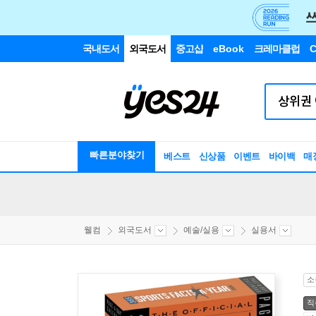
국내도서
외국도서
중고샵
eBook
크레마클럽
C
빠른분야찾기
베스트
신상품
이벤트
바이백
매
웰컴
외국도서
예술/실용
실용서
소
직