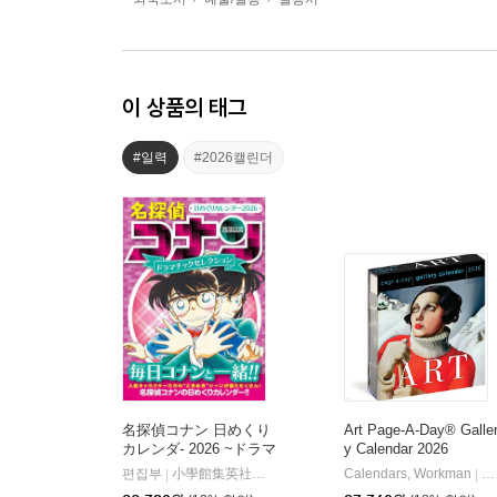
이 상품의 태그
#일력
#2026캘린더
名探偵コナン 日めくり
Art Page-A-Day® Galle
カレンダ- 2026 ~ドラマ
y Calendar 2026
チックセレクション~
편집부
小學館集英社プロダクション
Calendars, Workman
Wo
|
|