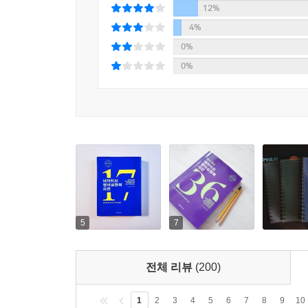
CHAPTER 17
12%
톡 쏘는 비유 표현으로 밋밋한 영어에서 탈출하자
4%
⑴ a ~ of a ... 비유 표현
0%
⑵ ‘ - ’으로 연결하는 비유 형용사
0%
⑶ [with＋명사＋of ] 전치사구
『동사 중심 네이티브 영어표현력 사전』
UNIT 01 기본 필수 동사
01 DO
02 TAKE
03 MAKE
04 GET
05 HAVE
5
7
06 BE
전체 리뷰
(200)
UNIT 02 상태 · 유지 동사
19 PUT
1
2
3
4
5
6
7
8
9
10
20 DROP