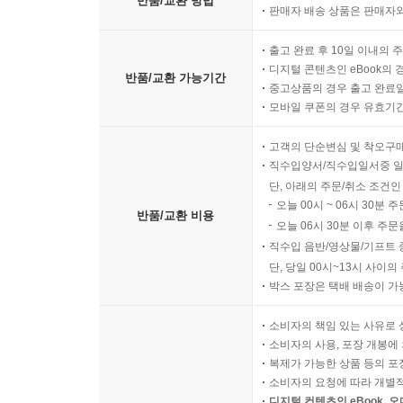
반품/교환 방법
판매자 배송 상품은 판매자와
출고 완료 후 10일 이내의 
디지털 콘텐츠인 eBook의 
반품/교환 가능기간
중고상품의 경우 출고 완료일
모바일 쿠폰의 경우 유효기간(
고객의 단순변심 및 착오구
직수입양서/직수입일서중 일
단, 아래의 주문/취소 조건인
오늘 00시 ~ 06시 30분 
반품/교환 비용
오늘 06시 30분 이후 주문
직수입 음반/영상물/기프트 
단, 당일 00시~13시 사이
박스 포장은 택배 배송이 가
소비자의 책임 있는 사유로 
소비자의 사용, 포장 개봉에 
복제가 가능한 상품 등의 포장을 
소비자의 요청에 따라 개별
디지털 컨텐츠인 eBook, 