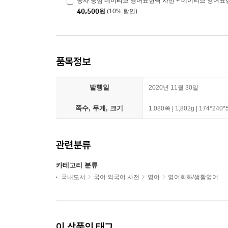
동사 중심 네이티브 영어표현력 사전 + 네이티브 영어표
40,500
원
(10% 할인)
품목정보
발행일
2020년 11월 30일
쪽수, 무게, 크기
1,080쪽 | 1,802g | 174*240
관련분류
카테고리 분류
국내도서
국어 외국어 사전
영어
영어회화/생활영어
이 상품의 태그