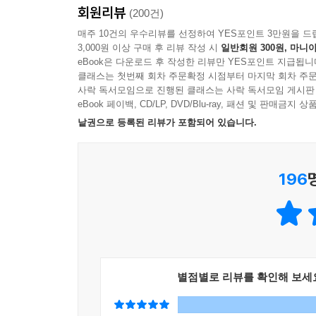
CHAPTER 14
회원리뷰
예문이 머리에 저절로 새겨지도록 넘치게 담았다!
(200건)
부사를 대신하는 [with+명사]로 영어를 영어답게 
매주 10건의 우수리뷰를 선정하여 YES포인트 3만원을 드
3,000원 이상 구매 후 리뷰 작성 시
일반회원 300원, 마니아
이 책은 624 페이지에 걸쳐 수많은 리얼한 예문
PART5 문장에 화려함 더하기
eBook은 다운로드 후 작성한 리뷰만 YES포인트 지급됩니
통해 네이티브 표현법에 자연스럽게 익숙해질 수 있다.
클래스는 첫번째 회차 주문확정 시점부터 마지막 회차 주문
다양한 부분을 다루기 때문에 영어를 구조적으로 이
사락 독서모임으로 진행된 클래스는 사락 독서모임 게시판
CHAPTER 15
eBook 페이백, CD/LP, DVD/Blu-ray, 패션 및 판매금
원어민은 ‘아니다’를 이렇게도 표현한다
믿을 수 있는 저자의 교양 있는 표준 영어 표현만 배
낱권으로 등록된 리뷰가 포함되어 있습니다.
⑴ 부정 접두사, 접미사
⑵ 부정 의미를 가진 전치사
한국외국어대학교 통번역대학원을 졸업하고 미국 
⑶ 부정 의미가 담긴 동사
196
교수로 재임 중인 저자가 쓴 신뢰할 수 있는 영어콘
⑷ last, far, little로 부정 의미를 전달
향상에는 큰 도움을 주지 못한다. 이 책은 그런 내
CHAPTER 16
공부하면서 QR코드로 바로 MP3를 듣는다!
다양한 강조법으로 문장을 밀고 당겨 보자
⑴ 긍정 강조
네이티브 표현과 예제 전부를 네이티브가 녹음한 M
별점별로 리뷰를 확인해 보세
⑵ 부정 강조
다락원 홈페이지(darakwon.co.kr)에서 무료로 다