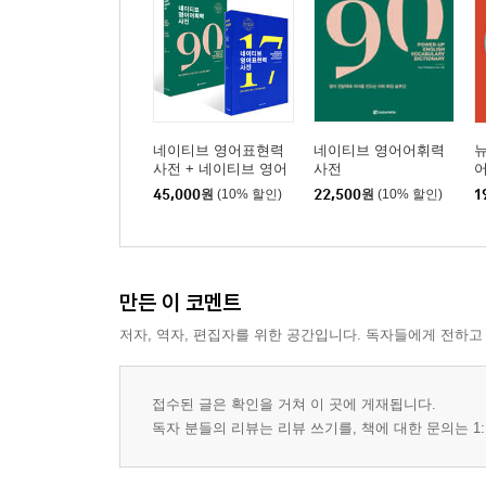
CHAPTER 6
영어의 길은 동사로 통한다
⑴ 동사로 부사 표현하기
⑵ 동사로 비교급 표현하기
⑶ 동사로 위치 표현하기
네이티브 영어표현력
네이티브 영어어휘력
뉴
사전 + 네이티브 영어
사전
어휘력 사전 세트
CHAPTER 7
45,000
원
(10% 할인)
22,500
원
(10% 할인)
1
이럴 때는 동사보다 명사가 진리다
⑴ 동사 대신 명사로 표현하기
⑵ 형용사 대신 명사로 표현하기
만든 이 코멘트
CHAPTER 8
여러 품사에서 온 동사는 쓰임새도 화려하다
저자, 역자, 편집자를 위한 공간입니다. 독자들에게 전하고
⑴ 명사에서 온 동사
⑵ 형용사/부사에서 온 동사
접수된 글은 확인을 거쳐 이 곳에 게재됩니다.
독자 분들의 리뷰는 리뷰 쓰기를, 책에 대한 문의는 1:
PART3 주어 선택하기