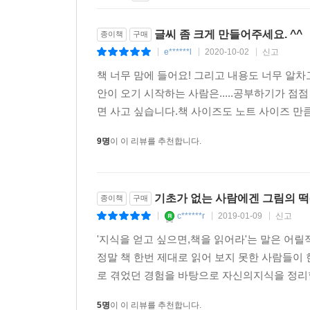
21 FALL
22 KEEP
글씨 좀 크게 만들어주세요. ^^
종이책
구매
23 HOLD
e******l
2020-10-02
신고
|
|
|
24 SET
책 너무 맘에 들어요! 그리고 내용도 너무 알차
25 CHECK
안이 오기 시작하는 사람은.....공부하기가 점
26 CUT
면 사고 싶습니다.책 사이즈도 노트 사이즈 만큼 
27 STAND
28 WORK
9명
이 이 리뷰를 추천합니다.
UNIT 03 동작 · 변화 동사
07 GO
기초가 없는 사람에겐 그림의 떡(
종이책
구매
08 COME
c******r
2019-01-09
신고
|
|
|
09 RUN
'지식을 얻고 싶으면,책을 읽어라'는 말은 어릴
10 GIVE
정말 책 한번 제대로 읽어 보지 못한 사람들이 
11 BRING
로 겪었던 경험을 바탕으로 자신의지식을 정리할
12 CARRY
13 TURN
5명
이 이 리뷰를 추천합니다.