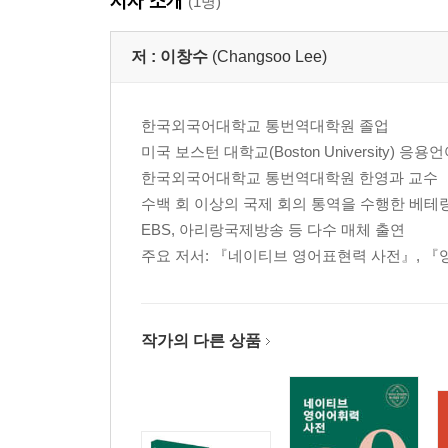
저자 소개
to under with without
(1명)
CHAPTER 3
저 :
이창수
(Changsoo Lee)
부사 하나면 어려운 표현이 술술 풀린다
apart around away by
한국외국어대학교 통번역대학원 졸업
down in off out
미국 보스턴 대학교(Boston University) 응
on over through up
한국외국어대학교 통번역대학원 한영과 교수
수백 회 이상의 국제 회의 통역을 수행한 베테
CHAPTER 4
EBS, 아리랑국제방송 등 다수 매체 출연
뭐니 뭐니 해도 구동사가 표현력의 핵심이다
주요 저서: 『네이티브 영어표현력 사전』, 
across after along apart around aside away back by d
PART2 동사,명사와 친해지기
작가의 다른 상품
CHAPTER 5
[동사＋명사]간 궁합을 모르면 평생 엉터리 영어이
⑴ 찰떡궁합 [동사＋명사]
⑵ 기본 동사＋(동사에서 온) 명사