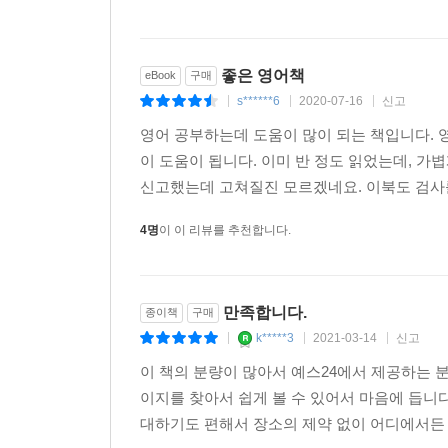
14 CATCH
15 PICK
16 BEAT
좋은 영어책
eBook
구매
17 BREAK
s******6
2020-07-16
신고
|
|
|
18 PULL
영어 공부하는데 도움이 많이 되는 책입니다. 
이 도움이 됩니다. 이미 반 정도 읽었는데, 가볍게
UNIT 04 감각 · 인지 동사
신고했는데 고쳐질진 모르겠네요. 이북도 검사를
29 FIND
30 TELL
4명
이 이 리뷰를 추천합니다.
31 SEE
32 LOOK
33 LISTEN
만족합니다.
종이책
구매
34 HEAR
k*****3
2021-03-14
신고
|
|
|
35 FEEL
이 책의 분량이 많아서 예스24에서 제공하는 분
36 TOUCH
이지를 찾아서 쉽게 볼 수 있어서 마음에 듭니
대하기도 편해서 장소의 제약 없이 어디에서든 읽