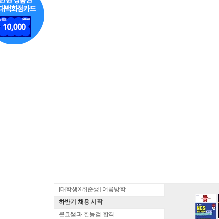
[대학생X취준생] 여름방학
하반기 채용 시작
큰코쌤과 한능검 합격