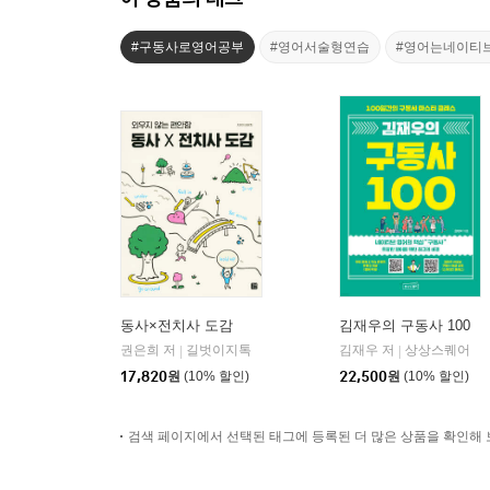
#구동사로영어공부
#영어서술형연습
#영어는네이티
동사×전치사 도감
김재우의 구동사 100
권은희 저
길벗이지톡
김재우 저
상상스퀘어
|
|
17,820
원
(10% 할인)
22,500
원
(10% 할인)
검색 페이지에서 선택된 태그에 등록된 더 많은 상품을 확인해 