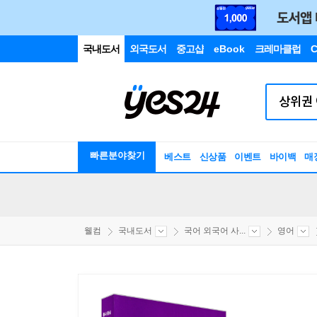
국내도서
외국도서
중고샵
eBook
크레마클럽
C
빠른분야찾기
베스트
신상품
이벤트
바이백
매
웰컴
국내도서
국어 외국어 사...
영어