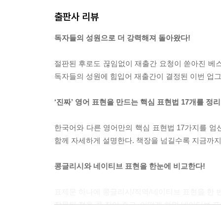
CHAPTER 9
출판사 리뷰
영어는 주어를 보는 눈이 다르다
독자들의 성원으로 더 강력해져 돌아왔다!
CHAPTER 10
무생물 주어를 쓸 수 있어야 콩글리시에서 벗어난
절판된 후로도 끊임없이 재출간 요청이 쏟아진 베스트
독자들의 성원에 힘입어 재출간이 결정된 이번 업그
PART4 영어식으로 생각하기
‘진짜’ 영어 표현을 만드는 핵심 표현법 17개를 정
CHAPTER 11
영어는 영어식 논리로 말해야 빛이 난다
한국어와 다른 영어만의 핵심 표현법 17가지를 엄
함께 자세하게 설명한다. 책장을 넘길수록 지금까지
CHAPTER 12
주절주절 긴 표현, 한 단어로 승부하자
콩글리시와 네이티브 표현을 한눈에 비교한다!
CHAPTER 13
표제문 하나에 콩글리시/직역/네이티브 표현을 한 번
수동태는 이렇게 써야 그 진가가 발휘된다
잘못된 점을 콕 집어 주고, 어떻게 하면 네이티브 