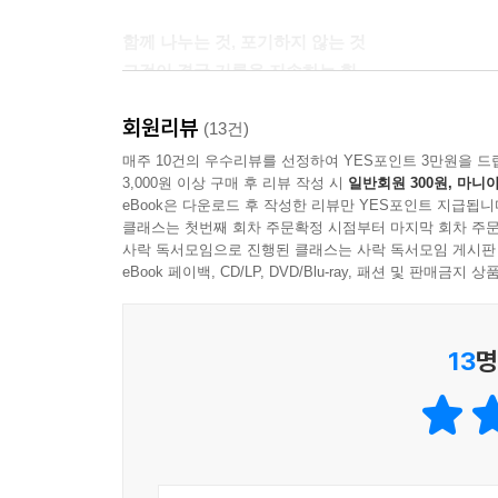
신기했다거나, 오늘도 필라테스 하다가 졸았다는 사실
함께 나누는 것, 포기하지 않는 것
런 일도 있었지’ 하고 떠올리는 것만으로도 평범한 
그것이 결국 기록을 지속하는 힘
분도 꼭 해 보시면 좋겠어요.
---「다양한 주제로 기록해 보기」중에서
회원리뷰
처음에는 혼자서 소소하게 일상을 기록하던 저자는,
(13건)
기록을 주제로 한 SNS를 만들어 자신의 취향을
매주 10건의 우수리뷰를 선정하여 YES포인트 3만원을 드
기록 모임을 열면서 정말 다채로운 삶을 살아가는 분
3,000원 이상 구매 후 리뷰 작성 시
일반회원 300원, 마니아
영감을 받으며 기록이 주는 즐거움을 한층 넓혀 간
다른 분들을 만나는 것이 새롭고 즐거웠죠. 무엇보
eBook은 다운로드 후 작성한 리뷰만 YES포인트 지급됩니
될 수 있음을 보여준다.
하는 모습을 볼 때예요. 기록이라는 공통점을 바탕으
클래스는 첫번째 회차 주문확정 시점부터 마지막 회차 주문
사락 독서모임으로 진행된 클래스는 사락 독서모임 게시판
---「기록 모임이라는 새로운 도전」중에서
《나의 느슨한 기록 일지》 속 저자는 ‘기록이 밀려
eBook 페이백, CD/LP, DVD/Blu-ray, 패션 및 판매금
그 한 가지이다. 기록이 어려운 사람, 꾸준히 하고
저에게 꾸준히 쓰는 비법이 뭐냐고 물어보신다면 저는
든든한 동반자가 되어줄 것이다. 예쁘게 쓰는 것도,
려도 그냥 다시 씁니다. 며칠을 거르더라도 스트레스 
13
명
서투르고 느슨해도, 묵묵히 자신만의 기록을 이어나간
어 갑니다. 그 렇게 다시 쓰기 시작하면 어느 순간
는 거예요.
---「느려도 괜찮아, 나만의 속도로」중에서