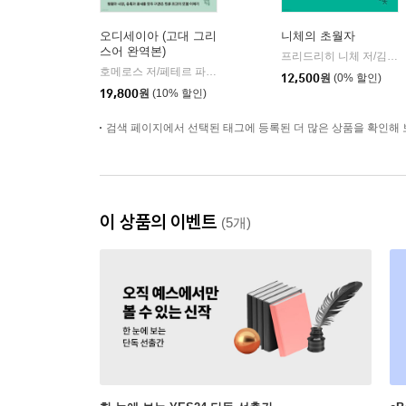
오디세이아 (고대 그리
니체의 초월자
스어 완역본)
프리드리히 니체 저/김철 편역
호메로스 저/페테르 파울 루벤스 그림/박문재 역
현대지성
|
12,500
원
(0% 할인)
19,800
원
(10% 할인)
검색 페이지에서 선택된 태그에 등록된 더 많은 상품을 확인해 
이 상품의 이벤트
(5개)