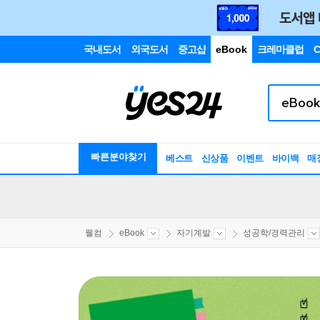
국내도서
외국도서
중고샵
eBook
크레마클럽
C
빠른분야찾기
베스트
신상품
이벤트
바이백
매
웰컴
eBook
자기계발
성공학/경력관리