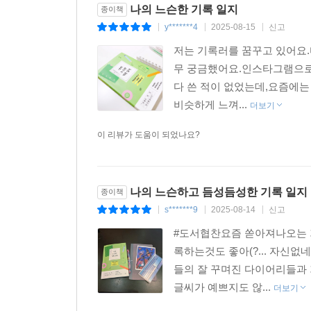
나의 느슨한 기록 일지
종이책
y*******4
2025-08-15
신고
|
|
|
저는 기록러를 꿈꾸고 있어요.
무 궁금했어요.인스타그램으로
다 쓴 적이 없었는데,요즘에
비슷하게 느껴...
더보기
이 리뷰가 도움이 되었나요?
나의 느슨하고 듬성듬성한 기록 일지
종이책
s*******9
2025-08-14
신고
|
|
|
#도서협찬요즘 쏟아져나오는 
록하는것도 좋아(?... 자
들의 잘 꾸며진 다이어리들과
글씨가 예쁘지도 않...
더보기