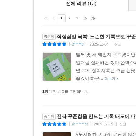
전체 리뷰
(13)
1
2
3
작심삼일 극복! 느슨한 기록으로 꾸준
종이책
2*****u
2025-11-04
신고
|
|
|
벌써 몇 해 째인지 모르겠지
일처럼 실패하곤 했다.완벽주
면 그게 싫어서혹은 조금 잘못
좋겠어'하곤...
더보기
1명
이 이 리뷰를 추천합니다.
진짜 꾸준함을 만드는 기록 태도에 대
종이책
a********k
2025-07-19
신고
|
|
|
#도서협찬 📌 6월, 유난히 