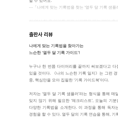
할 수 있어요.
---「나에게 맞는 기록법을 찾는 ‘열두 달 기록 샘
저 역시 한 줄 일기를 처음 시작했을 때는 ‘매일 출
만 일단 기록했어요. 그런데 기록하다 보니 보이기 
출판사 리뷰
오늘 입은 옷, 먹은 음식, 들은 음악, 지나친 풍경
다 보면 다르게 표현할 수 있다는 걸 느끼기도 했답
나에게 맞는 기록법을 찾아가는
지 않지만, 기록이라는 방식으로 시각화하면 비로소
느슨한 ‘열두 달 기록 가이드’!
---「소소하지만 확실한 뿌듯함, 한 줄 일기」중에
누구나 한 번쯤 다이어리를 끝까지 써보겠다고 다
기록을 꾸준히 하려면, 크진 않아도 반복되는 성공 
있을 것이다. 《나의 느슨한 기록 일지》는 그런 
자신감이 생깁니다. 달리기에서 처음 5킬로미터를 완
중, 핵심만을 모아 집필한 ‘기록 가이드북’이다.
년짜리 다이어리를 끝까지 완성한 건 아니었어요. 얇
었죠. 그 과정에서 스스로에 대한 자신감이 자라났고
저자는 ‘열두 달 기록 샘플러’라는 형식을 통해 매달
---「위클리 기록의 시작」중에서
잊지 않기 위해 필요한 ‘체크리스트’, 오늘의 기분
다양한 기록법을 소개한다. 이 과정을 통해 독자
너무 사소해서 굳이 말하지 않아도 될 정보들을 주제
경험을 할 수 있다. 열두 달의 기록 연습을 통해, 
도 나에겐 기억에 남는 작은 순간들을 적어 보는 거