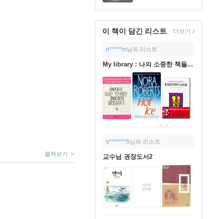
이 책이 담긴
리스트
더보기
n*****m
님의 리스트
My library : 나의 소중한 책들...
s*******5
님의 리스트
펼쳐보기
교수님 권장도서2