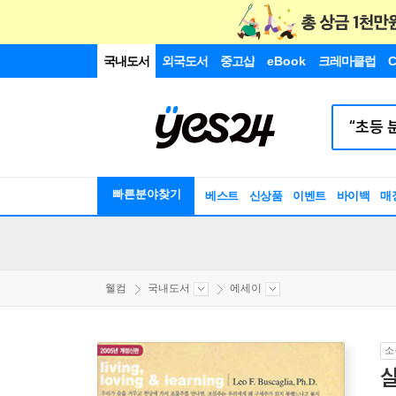
국내도서
외국도서
중고샵
eBook
크레마클럽
C
빠른분야찾기
베스트
신상품
이벤트
바이백
매
웰컴
국내도서
에세이
소