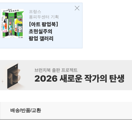
프랑스
퐁피두센터 기획
[아트 팝업북]
초현실주의
팝업 갤러리
배송/반품/교환