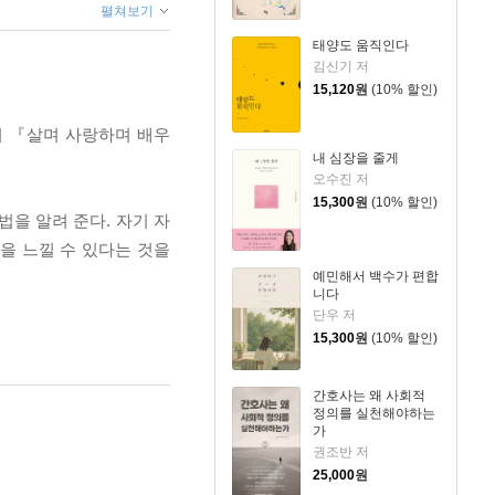
펼쳐보기
태양도 움직인다
김신기 저
15,120
원
(10% 할인)
의 『살며 사랑하며 배우
내 심장을 줄게
오수진 저
15,300
원
(10% 할인)
을 알려 준다. 자기 자
을 느낄 수 있다는 것을
예민해서 백수가 편합
니다
단우 저
15,300
원
(10% 할인)
간호사는 왜 사회적
정의를 실천해야하는
가
권조반 저
25,000
원