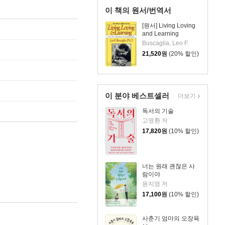
이 책의 원서/번역서
[원서] Living Loving
and Learning
Buscaglia, Leo F.
21,520
원
(20% 할인)
이 분야 베스트셀러
더보기
독서의 기술
고명환 저
17,820
원
(10% 할인)
너는 원래 괜찮은 사
람이야
윤지영 저
17,100
원
(10% 할인)
사춘기 엄마의 오장육