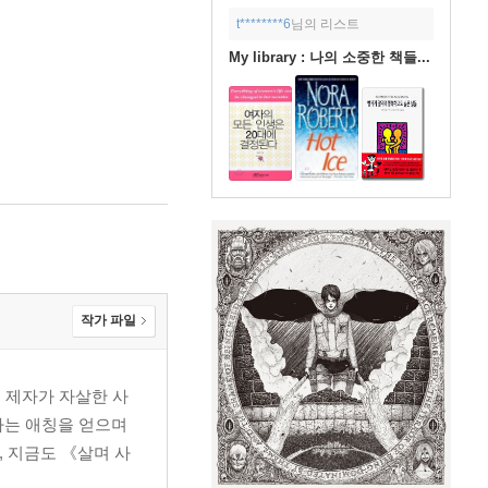
t********6
님의 리스트
My library : 나의 소중한 책들...
작가 파일
 제자가 자살한 사
’라는 애칭을 얻으며
, 지금도 《살며 사