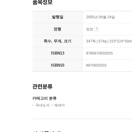
품목정보
발행일
2005년 06월 24일
판형
양장
쪽수, 무게, 크기
347쪽 | 574g | 153*224*30
ISBN13
9788970650555
ISBN10
8970650555
관련분류
카테고리 분류
국내도서
에세이