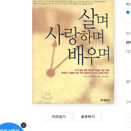
레
정
판
Y
결
구
미리보기
공유하기