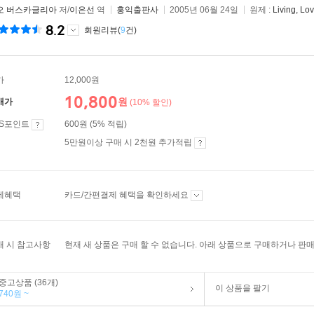
오 버스카글리아
저/
이은선
역
홍익출판사
2005년 06월 24일
원제 :
Living, Lo
8.2
회원리뷰(
9
건)
가
12,000원
10,800
원
매가
(10% 할인)
ES포인트
600원 (5% 적립)
5만원이상 구매 시 2천원 추가적립
제혜택
카드/간편결제 혜택을 확인하세요
매 시 참고사항
현재 새 상품은 구매 할 수 없습니다. 아래 상품으로 구매하거나 판매
중고상품 (36개)
이 상품을 팔기
740원 ~