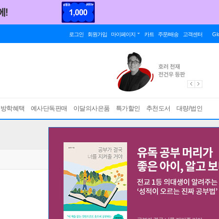
로그인
회원가입
마이페이지
카트
주문/배송
고객센터
Gl
름방학혜택
예사단독판매
이달의사은품
특가할인
추천도서
대량/법인