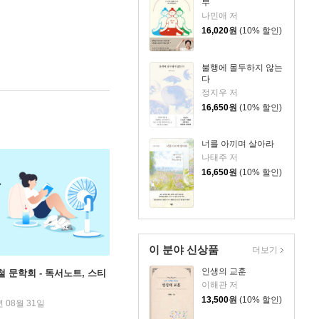
부
나민애 저
16,020
원
(10% 할인)
불행에 몰두하지 않는
다
정지우 저
16,650
원
(10% 할인)
너를 아끼며 살아라
나태주 저
16,650
원
(10% 할인)
이 분야 신상품
더보기
인생의 교훈
철 문학회 - 독서노트, 스티
이해관 저
13,500
원
(10% 할인)
년 08월 31일