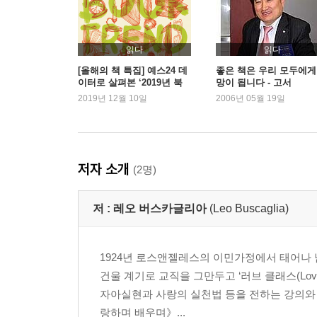
읽다
읽다
[올해의 책 특집] 예스24 데
좋은 책은 우리 모두에게
이터로 살펴본 ‘2019년 북
망이 됩니다 - 고서
트렌드’
2019년 12월 10일
2006년 05월 19일
저자 소개
(2명)
저 :
레오 버스카글리아
(Leo Buscaglia)
1924년 로스앤젤레스의 이민가정에서 태어나 
건울 계기로 교직을 그만두고 ‘러브 클래스(Lov
자아실현과 사랑의 실천법 등을 전하는 강의와 
랑하며 배우며》...