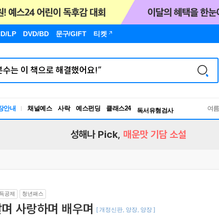
D/LP
DVD/BD
문구
/GIFT
티켓
장안내
채널예스
사락
예스펀딩
클래스24
독서유형검사
여
RBTI Lab
독서유형검사
성해나 Pick,
매운맛 기담 소설
득공제
청년패스
살며 사랑하며 배우며
[ 개정신판, 양장, 양장 ]