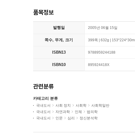
품목정보
발행일
2005년 06월 15일
쪽수, 무게, 크기
399쪽 | 632g | 153*224*30
ISBN13
9788959244188
ISBN10
895924418X
관련분류
카테고리 분류
국내도서
사회 정치
사회학
사회학일반
국내도서
자연과학
인체
법의학
국내도서
인문
심리
정신분석학