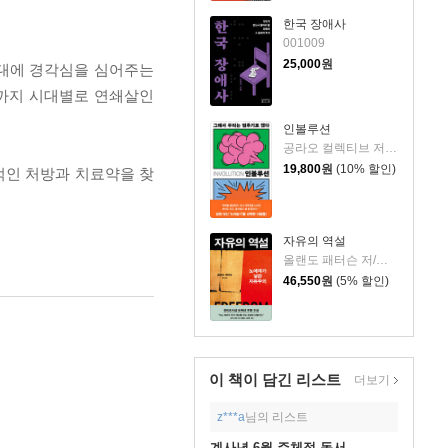
한국 장애사
001009
25,000
원
대에 경각심을 심어주는
대까지 시대별로 연쇄살인
인볼루션
공라오 컬렉티브 저/홍명교 역
19,800
원
(10% 할인)
적인 처방과 치료약을 찾
자유의 역설
올랜도 패터슨 저/김혁 역
46,550
원
(5% 할인)
이 책이 담긴
리스트
더보기
z***a
님의 리스트
계사년 6월 주체적 독서