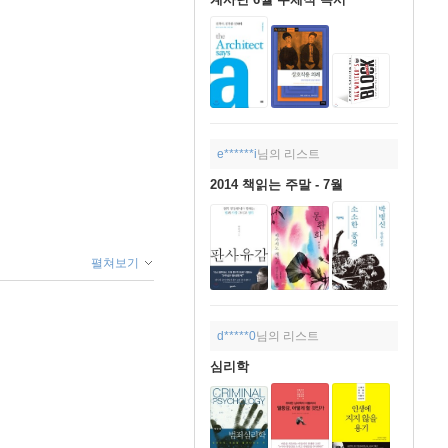
e******i
님의 리스트
2014 책읽는 주말 - 7월
펼쳐보기
d*****0
님의 리스트
심리학