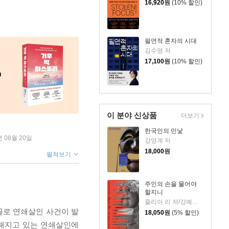
16,920
원
(10% 할인)
필연적 혼자의 시대
김수영 저
17,100
원
(10% 할인)
이 분야 신상품
더보기
한국인의 민낯
년 08월 20일
강영계 저
18,000
원
펼쳐보기
주인의 손을 물어야
할지니
줄리아 리 저/강예은,문지영 역
 꼴로 연쇄살인 사건이 발
18,050
원
(5% 할인)
교해지고 있는 연쇄살인에