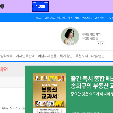
로그인
회원가입
마이페이지
카트
주문/배송
고객센터
Gl
름방학혜택
예사단독판매
이달의사은품
특가할인
추천도서
대량/법인
세요!
죄수사와 심리분석