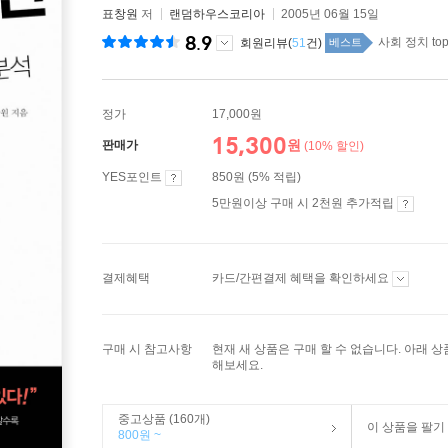
표창원
저
랜덤하우스코리아
2005년 06월 15일
8.9
사회 정치 top
회원리뷰(
51
건)
베스트
정가
17,000원
15,300
원
판매가
(10% 할인)
YES포인트
850원 (5% 적립)
5만원이상 구매 시 2천원 추가적립
결제혜택
카드/간편결제 혜택을 확인하세요
구매 시 참고사항
현재 새 상품은 구매 할 수 없습니다. 아래 
해보세요.
중고상품 (160개)
이 상품을 팔기
800원 ~