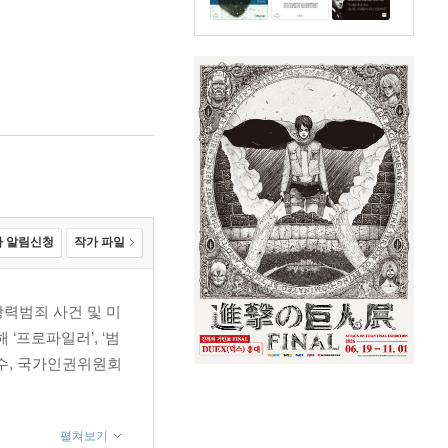
 알림신청
작가 파일
력범죄 사건 및 미
‘프로파일러’, ‘범
수, 국가인권위원회
펼쳐보기