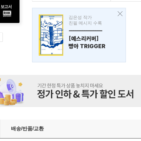
김은성 작가
친필 메시지 수록
---------------
[예스리커버]
빵야 TRIGGER
배송/반품/교환