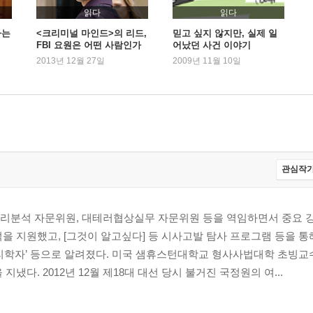
읽다
읽다
나는
<크리미널 마인드>의 리드,
믿고 싶지 않지만, 실제 일
FBI 요원은 어떤 사람인가
어났던 사건 이야기
2013년 12월 27일
2009년 11월 10일
사건
관심작가
리분석 자문위원, 대테러협상실무 자문위원 등을 역임하면서 중요 강
을 지원했고, [그것이 알고싶다] 등 시사고발 탐사 프로그램 등을 통해 
심리학자’ 등으로 알려졌다. 미국 샘휴스턴대학교 형사사법대학 초빙교
지냈다. 2012년 12월 제18대 대선 당시 불거진 국정원의 여...