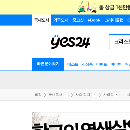
국내도서
외국도서
중고샵
eBook
크레마클럽
C
빠른분야찾기
베스트
신상품
이벤트
바이백
매
웰컴
국내도서
사회 정치
사회학