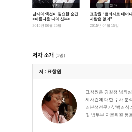
3. 사회적 스트레스
읽다
읽다
4. 촉발요인(triggering event)
남자의 액션이 필요한 순간
표창원 “범죄자로 태어
<아름다운 나의 신부>
사람은 없어”
5. 자유의지에 의한 선택
2015년 06월 25일
2015년 04월 15일
◎ 연쇄살인범의 프로필(profile)
III. 1970년대의 연쇄살인
피로 물든 가을 - 김대두 사건
저자 소개
(1명)
사체에 남겨진 낙서 - 부산 어린이 연쇄살인 추정 
저 :
표창원
IV. 1980년대의 연쇄살인
‘살인여마(殺人女魔)’ - 김선자 연쇄독살 사건
거리의 도살자 - 심영구 사건
표창원은 경찰청 범죄심
끝나지 않은 악몽 - 화성연쇄살인사건
제사건에 대한 수사 분석
죄분석전문가’, ‘범죄
IV. 1990년대의 연쇄살인
및 법무부 자문위원 등을 
인면수심의 범행 - 조경수/김태화 룸살롱 살인사건
냉혈인간 - 지춘길 사건