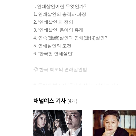
I. 연쇄살인이란 무엇인가?
1. 연쇄살인의 충격과 파장
2. ‘연쇄살인’의 정의
3. ‘연쇄살인’ 용어의 유래
4. 연속(連續)살인과 연쇄(連鎖)살인?
5. 연쇄살인의 조건
6. ‘한국형 연쇄살인’
◎ 한국 최초의 연쇄살인범
하룻밤새 벌어진 17건의 살인 - 이판능 사건
남자아이를 노린 변태성욕자 - 이관규 사건
채널예스 기사
(4개)
II. 연쇄살인범은 누구인가?
왜 연쇄살인범이 되는가?
1. 선천적(先天的)인 요인
2. 어린 시절의 학대 등 충격적 경험