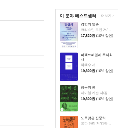
이 분야 베스트셀러
더보기
경험의 멸종
크리스틴 로젠 저/이영래 역
17,820
원
(10% 할인)
퍼펙트패밀리 주식회
사
박혜수 저
19,800
원
(10% 할인)
침묵의 봄
레이첼 카슨 저/김은령 역/홍욱희 감수
19,800
원
(10% 할인)
도둑맞은 집중력
요한 하리 저/김하현 역