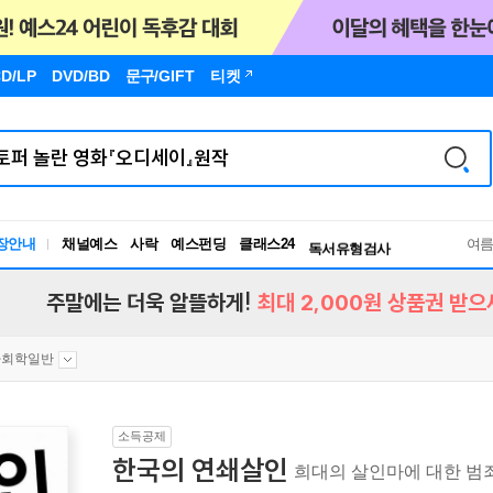
D/LP
DVD/BD
문구
/GIFT
티켓
장안내
채널예스
사락
예스펀딩
클래스24
독서유형검사
여
RBTI Lab
독서유형검사
주말에는 더욱 알뜰하게!
최대 2,000원 상품권 받으
사회학일반
소득공제
한국의 연쇄살인
희대의 살인마에 대한 범