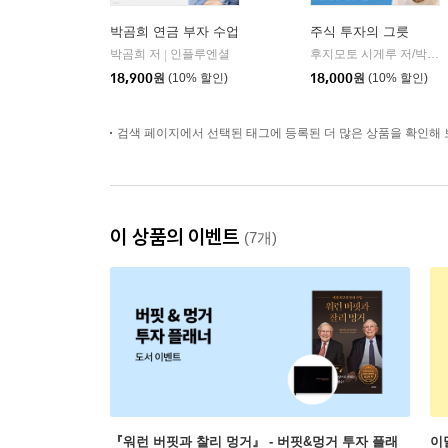
박곰희 연금 부자 수업
주식 투자의 그릇
박곰희 저
인플루엔셜
후지모토 시게루 저/박선영 역
|
18,900
원
(10% 할인)
18,000
원
(10% 할인)
검색 페이지에서 선택된 태그에 등록된 더 많은 상품을 확인해 
이 상품의 이벤트
(7개)
『워런 버핏과 찰리 멍거』 - 버핏&멍거 투자 플래
이