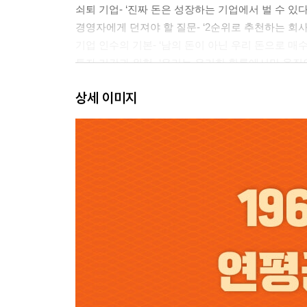
쇠퇴 기업- ‘진짜 돈은 성장하는 기업에서 벌 수 있다
경영자에게 던져야 할 질문- ‘2순위로 추천하는 회사
기업 인수의 기본- ‘남의 돈이 아닌 우리 돈으로 매
투자 기간과 위험- ‘우리는 유리한 확률에서만 움직
변동성과 위험- ‘변동성은 저절로 해결된다’
상세 이미지
불규칙한 수익- ‘크리스마스는 수천 년 후에도 존속
현금 보유- ‘현금이 있다는 건 마음에 드는 투자가 없
버핏의 탐구 과정- ‘이 회사의 가치는 얼마인가?’
투자 방식- ‘투자는 종교가 아니지만, 유용한 교리는
분산투자와 집중투자- ‘훌륭한 세 개의 기업만으로도
성장과 수익 사이- ‘성장보다 중요한 것은 고수익이
손실 회복- ‘잃은 만큼 되찾으려 애쓰지 마라’
침체기- ‘침체기는 예상치 못한 때에 찾아온다’
투자에서 첫 번째 질문- ‘내가 이 기업을 이해할 수 
벤저민 그레이엄과 필립 피셔- ‘가치주 투자와 성장주
투자에서 수학의 기능- ‘야구 스카우터가 각 선수를
밸류라인- ‘기업의 발자취를 살펴볼 것’