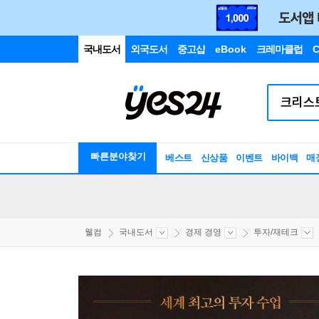
국내도서
외국도서
중고샵
eBook
크레마클럽
C
빠른분야찾기
베스트
신상품
이벤트
바이백
매
웰컴
국내도서
경제 경영
투자/재테크