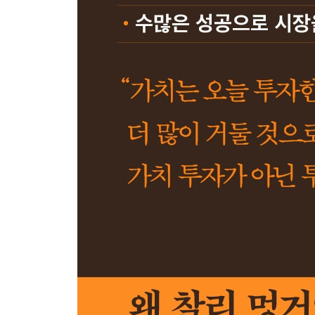
크래프트-하인즈 합병- ‘좋은 투자도 비용 지불이 과
12부 가이코와 자동차 보험
가이코 인수- ‘가이코는 버크셔의 큰 자산이다’
내수 시장 확장- ‘가이코가 샛길로 빠지지 않길 바란
미국 자동차 보험의 역사- ‘관찰만 해도 많은 것을 알
가이코의 주요 변수- ‘중요한 것은 보유 계약과 계
가이코의 경쟁우위- ‘장기적 경쟁우위는 저렴한 보
가이코의 세계 확장- ‘같은 자원을 미국에 집중 투입
프로그레시브와 텔레매틱스- ‘경비율과 손해율을 살
그레이엄과 가이코- ‘그는 성장주 가이코로 가장 큰
13부 그 외 투자에 관한 거의 모든 것
버핏의 전성기- ‘돈이 불어날수록 투자 영역은 축소
투자 실수- ‘1960년대 디즈니 매도는 큰 실수였다’