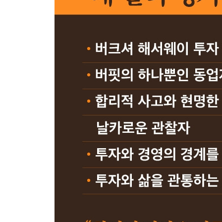
파생상품- ‘파생 분야는 잠재적 다이너마이트다’
US에어 투자- ‘구조조정 문제가 있는 기업은 투자를
항공업- ‘항공업에는 채산성을 방해하는 요인이 많다
손절매- ‘손절매 주문을 이해할 수 없다’
풋옵션- ‘주식 매수보다 효율적인 방법은 아니다’
아메리칸 익스프레스- ‘그들의 역사는 멋진 성공담이
영화산업- ‘영화사는 주주들에게는 수익을 잘 주지 
신문업- ‘신문지 사업보다 신문 사업이 더 좋다’
기업 소유주- ‘그들은 변덕이 죽 끓듯 한다’
영세기업- ‘소액 투자는 기회가 폭넓다’
은행업- ‘경영을 잘해야 좋은 사업이 된다’
담배산업- ‘마음이 불편해 투자하지 않기로 했다’
투자와 수학의 관계- ‘수학이 투자에 도움을 준다는 
LTCM의 교훈- ‘위험 감수에 가격을 매기면 안 된다’
제약산업- ‘제약주는 포트폴리오로 접근한다’
기업의 사회 공헌- ‘돈을 벌고 모으는 것 이상의 무
보험사 통합- ‘형편없는 중소기업 두 개를 합치면 