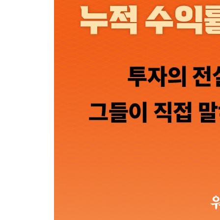
기회비용- ‘사실이 바뀌면 내 마음도 바뀐다’
연차 보고서- ‘직접 정보를 찾고 이해해야 한다’
훌륭한 기업의 조건- ‘30년 이상 뛰어날 수 있는 기업
미스터 마켓- ‘변동성은 위험이 아니다’
투자 전문가와 아마추어- ‘투자 전문가는 인덱스 펀
5분 테스트- ‘5분 안에 판가름할 각자의 필터를 개발
안전마진- ‘대부분의 실수는 오판보다 태만이었다’
레버리지와 옵션- ‘우리는 어떤 현란한 기법에도 가
담배꽁초 투자- ‘꽁초들로 가득한 포트폴리오는 통하
EBITDA- ‘EBITDA라는 단어를 뻥튀기 이익으로 바
좋은 기업과 나쁜 기업의 차이- ‘쉬운 결정과 어려운
현장 조사- ‘누구에게 은제 탄환을 사용할 것인가?’
의사결정 평가- ‘병리학 수업을 들은 의사가 명의로
투자의 지혜- ‘왜 이런 일이 일어났을까?’
버크셔 최악의 실수- ‘엄지손가락 빨기’
소규모 투자- ‘가치와 투자를 안다면 기회는 충분하