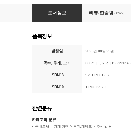
워런 버핏과 찰리 멍거
도서정보
리뷰/한줄평
(42/27)
품목정보
발행일
2025년 08월 25일
쪽수, 무게, 크기
636쪽 | 1,028g | 158*230*
ISBN13
9791170612971
ISBN10
1170612970
관련분류
카테고리 분류
국내도서
경제 경영
투자/재테크
주식/ETF