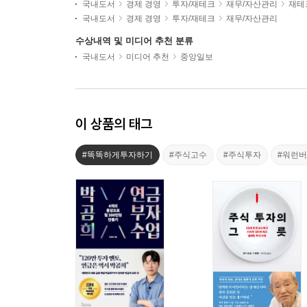
국내도서
경제 경영
투자/재테크
재무/자산관리
재테
국내도서
경제 경영
투자/재테크
재무/자산관리
수상내역 및 미디어 추천 분류
국내도서
미디어 추천
중앙일보
이 상품의 태그
#똑똑하게투자하기
#주식고수
#주식투자
#워런