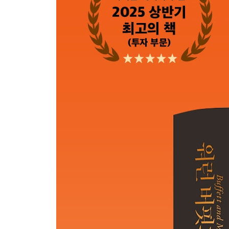
7부 회계
스톡옵션 회계 문제- ‘스톡옵션은 보수이며, 비용 처
수상한 회계- ‘회계를 들여다보면 경영진이 보인다’
합리적이고 정직한 회계- ‘숫자놀음은 절대 효과가 
이익 관리- ‘매년, 매 분기 기대에 부응할 순 없다’
영업권의 가치- ‘이를 기업의 매력도 평가에 사용해선
주식 분할- ‘우리는 주식을 20달러로 분할하지 않을
회계 처리- ‘주주들은 우리 거래의 채산성을 이해한
8부 능력 범위
강점 파악- ‘최선의 전략은 전문화다’
변화 예측- ‘변화에 영향받지 않을 회사를 찾는다’
기술 발전의 영향- ‘우리는 변화를 위협요인으로 여
인터넷과 경쟁- ‘인터넷은 기업을 더 힘들게 만들 것