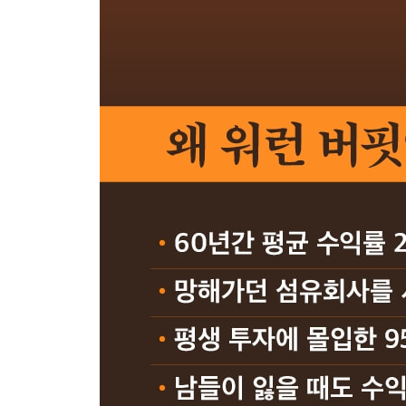
11부 시즈캔디, 코카콜라, 소비재 브랜드
코카콜라의 배당 정책- ‘현금 활용에 따라 평가해야 
시즈캔디에서 얻은 교훈- ‘수영 실력보다 연못 선택
코카콜라의 역사- ‘가장 탁월한 계약과 가장 멍청한 
코카콜라 가치 평가- ‘발행 주식과 24개들이 상자 
코카콜라의 점유율- ‘코카콜라보다 탄탄한 기업은 없
월트 디즈니- ‘핵심은 10년 후 마음 점유율이다’
제품 전파력- ‘미국에서 오래 버티면 세계로 진출할 
코카콜라 보틀링- ‘보틀링의 수익성이 좋아야 코카
가격 결정력과 인플레이션- ‘브랜드 인지도가 높아야
코카콜라 주가- ‘우리는 10년 후에도 코카콜라를 들
코카콜라의 보상 계획- ‘그들의 보상 계획은 과하다’
유통업체의 영향력- ‘대형 유통업체는 독자적 브랜
소비재 브랜드- ‘브랜드는 일종의 약속이다’
크래프트-캐드베리 합병- ‘미국 기업은 자신의 전략