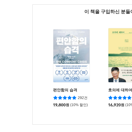
이 책을 구입하신 분
편안함의 습격
호의에 대하
292건
19,800
원
(10% 할인)
16,920
원
(10