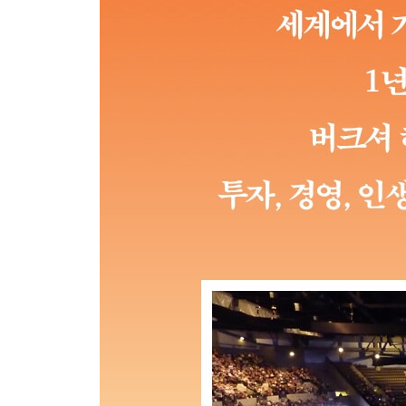
2부 가치 평가와 내재가치
내재가치- ‘헐값의 불확실성보다 미래의 확실성이 더
성장주와 가치주- ‘성장주와 가치주의 구별은 무의
가치 평가 기준- ‘가치 평가는 수치화한 계산이 아니
현금흐름 할인법- ‘안전마진은 한눈에 보여야 한다’
이익 증가율 및 가치 평가- ‘15%라는 숫자가 결국 
장부가치- ‘가치를 결정하는 건 장부가치가 아니라 
현금흐름 할인율- ‘미래 수익력의 현재 가치를 고려
버크셔의 보험 사업 평가- ‘내재가치가 장부가치를 
여론과 애널리스트의 평가- ‘월가에서 여론조사로 부
금리와 가치 평가- ‘우리는 흥미로운 침체기에 있다’
은행 가치 평가- ‘은행도 다른 업종과 다르지 않다’
주가수익비율- ‘PER은 마법의 공식이 아니다’
할인율- ‘우리는 장기 국채 금리를 기본 할인율로 삼
영구 보유- ‘가장 좋은 방법은 절대 팔고 싶지 않을 
투자의 기준- ‘투자는 늘 품질과 가격을 모두 고려해