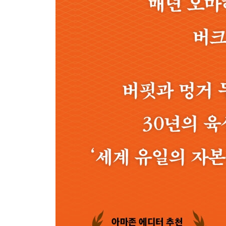
6부 보험 사업
보험과 재보험의 역할- ‘보험에 가입하는 이유는 두 
현명한 인수- ‘보험업은 실수를 용납할 여유가 없다’
슈퍼캣 가격 책정- ‘지진은 보험료와 무관하게 발생
재보험 사업- ‘누군가에게 펜을 넘기는 것은 큰 위
소급 보험- ‘우리는 모든 계약에서 책임 한도를 정한
보험 경쟁- ‘보험료를 잘못 매기면 그 대가를 치러야
보험 플로트- ‘플로트도 결국 경쟁이다’
플로트 투자- ‘우리 목표는 무비용 플로트다’
런던 로이즈- ‘로이즈의 문제는 우리에게 도움이 되
버크셔 보험 사업의 가치- ‘높은 가치만큼 제대로 운
버크셔 보험 사업의 강점- ‘플로트는 1인 은행과 같다
불시의 악재- ‘예측 불가한 일이 크게, 뒤늦게 발생할
보험 인수 인센티브- ‘과도한 경비율은 참아도 나쁜 
제너럴 리 인수- ‘대수선 작업이었지만, 완료했다’