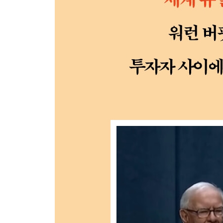
CEO와 자본 배분- ‘우리는 모든 자본 배분 결정에 
말썽꾼 피하기- ‘나쁜 사람과는 좋은 거래를 할 수 없
악재에 대응하기- ‘평판은 조금이라도 잃어서는 안 
경영자와 직원 보상- ‘우리는 4할 타자들이 원하는 
경영진 계약- ‘우리는 계약에 기반한 관계를 원하지 
경영자의 자질- ‘꾸준한 3할 이상의 타율을 기대한다
스톡옵션- ‘노력의 대가가 아닌 수익 창출의 대가여야
기업 보상 제도- ‘미국 기업들은 망할 컨설턴트들의
좋은 기업과 무능한 경영자- ‘쓸데없는 일을 벌이는
자기 함정- ‘망치를 든 사람에게는 모든 문제가 못처
이사회- ‘이사회의 역할은 적절한 CEO를 선임하고 
기업 문화- ‘기업 문화를 잘 따르면 보상을, 따르지 
5부 버크셔 해서웨이
버핏의 첫 버크셔 투자- ‘남이 버린 담배꽁초는 축
바람직한 주주- ‘버크셔라는 종목이 아닌 버크셔의 