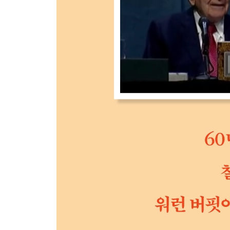
운영 구조- ‘기업 운영은 분권화, 자산 운용은 중앙 
위험 관리- ‘남들이 무너지더라도 우리는 살아남을 
기업 장기 소유와 인수합병- ‘팻 피치를 기다리기만 
후계자 문제- ‘오늘 밤 워런이 죽어도 버크셔 운영 
전략적 비전- ‘우리는 항상 넉넉한 현금을 보유할 것
버크셔 최고의 투자- ‘인재 영입보다 높은 수익을 낸
버크셔에 매각하는 장점- ‘기업의 강점을 온전히 유
완전 자회사와의 동행- ‘회사를 되팔지 않는 것은 우
버크셔의 내재가치- ‘중요한 것은 미래의 자본 배분
주식 회전율- ‘버크셔 주주들은 보유하기 위해 주식을
버크셔의 강점- ‘남들이 따라 하기 힘든 문화와 사업
매클레인- ‘우리는 동반자 같은 주주를 원한다’
자회사의 가치 증대- ‘무간섭주의의 가치는 엄청나다
가치 평가(B주 신규 발행)- ‘주주에게 불리한 가격으
주가- ‘한 집단이 다른 집단의 부를 가져가는 부의 분
자회사 자본 배분- ‘합리적인 사업 아이디어는 언제나
기회요인- ‘버크셔는 손해 보지 않게끔 체질을 단련