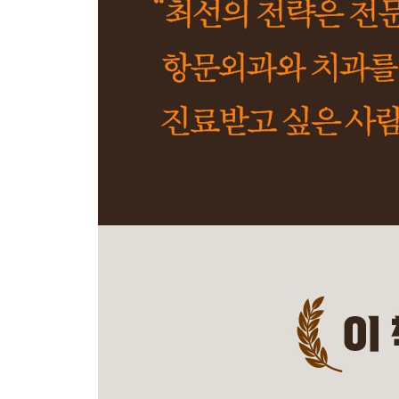
코스트코- ‘극도의 능력주의와 자발적 윤리 경영의 
사양산업- ‘돈을 짜내고 다른 곳으로 갈아타야 한다’
투자은행- ‘잘 모르는 기업에는 투자를 포기하라’
인터넷과 경쟁- ‘경쟁은 치열해지고 자본이익률은 
금융기관과 은행- ‘금융기관은 재무재표로 파악이 
공매도- ‘대개는 작전 세력의 승리로 끝난다’
인덱스 펀드- ‘광범위한 인덱스 펀드를 추천한다’
중국 주식- ‘낮은 가격에 좋은 기업을 발견해 중국에
기업공개- ‘IPO는 경매보다 협상 거래와 비슷하다’
주택 시장- ‘집값은 상승하는데 대출 조건은 느슨해
비야디- ‘회사는 작지만 이들의 야망은 크다’
채권 매입- ‘모든 증권에는 상충 관계가 있다’
신용평가사- ‘투자 판단을 외부에 맡길 이유가 없다’
기대치 낮추기- ‘내가 결혼한 것도 아내가 기대치를 
헨리 싱글턴- ‘그는 주식을 미친 듯이 발행했다’
기억에 남는 투자- ‘우리를 보고 스스로에게 너그러
사모펀드- ‘버크셔를 레버리지로 키울 생각이 없다’