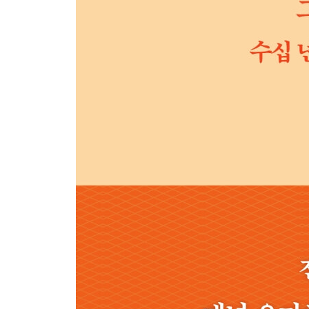
규모의 한계- ‘우량 기업은 추가 자본을 흡수하지 못
기업윤리- ‘절대로 돈 때문에 평판을 잃어서는 안 된
기업 구조와 세금- ‘산술적 불리함은 장기 투자할수
M&A 실사- ‘우리 눈에 실사는 요식행위로 보인다’
기업 인수 vs 주식 투자- ‘우리는 기업의 완전 인수
장기적 성공- ‘버크셔의 방식은 복제 불가하다’
에너지 분야- ‘에너지 사업에 통 크게 투자할 것이다
네브래스카 퍼니처 마트- ‘저렴하진 않지만 놓쳐선 
넷젯- ‘실수를 겪는다고 우리 방식이 바뀌는 건 아니
버크셔 해서웨이 홈서비스- ‘매우 지역 특화적인 사
배당 정책- ‘배당 시작은 버크셔의 복리 창출이 끝났
보르샤임- ‘보석 같은 고가는 비용 절감이 중요하다’
옥시덴탈 페트롤리움- ‘유가가 성패를 쥐고 있다’
프리시전 캐스트파츠- ‘우리는 앞으로도 실수할 것이
덱스터 슈- ‘투자은행의 예측과 현실은 다르다’
루브리졸- ‘업계의 경제적 동향 파악이 중요하다’
페트로차이나- ‘우리는 설계사처럼 생각한다’
BNSF 및 철도- ‘다른 회사의 성공 사례도 얼마든지