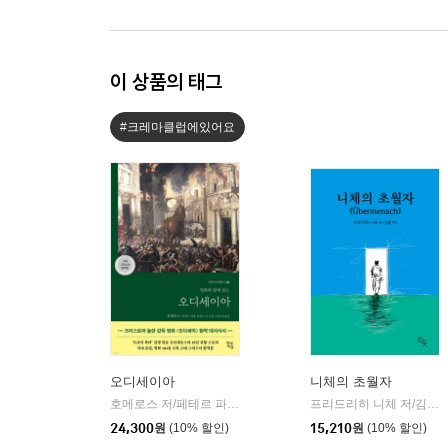
이 상품의 태그
#크레마클럽에있어요
오디세이아
니체의 초월자
호메로스 저/페테르 파울 루벤스 그림/박문재 역
현대지성
프리드리히 니체 저/김철 편역
|
24,300
원
(10% 할인)
15,210
원
(10% 할인)