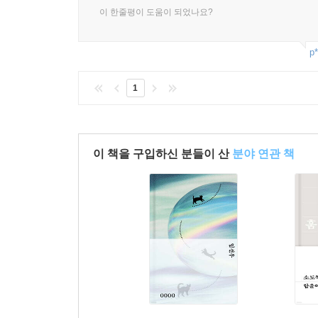
권김현영 『수신인도 발신인도 아닌 씨씨』
이 한줄평이 도움이 되었나요?
배명은 『계화의 여름』
이두온 『돈 안 쓰면 죽는 병』
p*
김지연 『새해 연습』
조우리 『사서 고생』
1
예소연 『소란한 속삭임』
이장욱 『초인의 세계』
성해나 『우리가 열 번을 나고 죽을 때』
장진영 『김용호』
이 책을 구입하신 분들이 산
분야 연관 책
이연숙 『아빠 소설』
서이제 『바보 같은 춤을 추자』
권희진 『일단 믿는 마음』
정이현 『사는 사람』
함윤이 『소도둑 성장기』
백세희 『바르셀로나의 유서』
이현석 『고백의 시대』
임솔아 『엄마 몰래 피우는 담배』