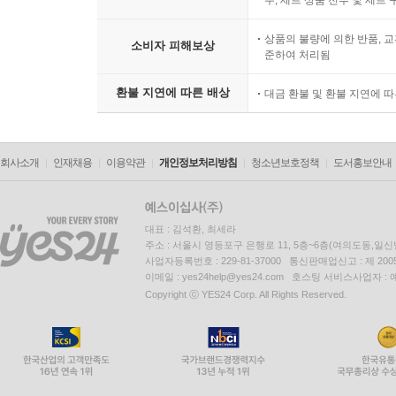
상품의 불량에 의한 반품, 교
소비자 피해보상
준하여 처리됨
환불 지연에 따른 배상
대금 환불 및 환불 지연에 
회사소개
인재채용
이용약관
개인정보처리방침
청소년보호정책
도서홍보안내
대표 : 김석환, 최세라
주소 : 서울시 영등포구 은행로 11, 5층~6층(여의도동,일신
사업자등록번호 : 229-81-37000 통신판매업신고 : 제 200
이메일 : yes24help@yes24.com 호스팅 서비스사업자 :
Copyright ⓒ YES24 Corp. All Rights Reserved.