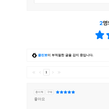
한유리 『불멸의 인절미』
한정현 『사랑과 연합 0장』
위수정 『칠면조가 숨어 있어』
2
명
천희란 『작가의 말』
정보라 『창문』
이주란 『그때는』
김보영 『헤픈 것이다』
이주혜 『중국 앵무새가 있는 방』
정대건 『부오니시모, 나폴리』
클린봇
이 부적절한 글을 감지 중입니다.
김희재 『화성과 창의의 시도』
단 요 『담장 너머 버베나』
1
문보영 『어떤 새의 이름을 아는 슬픈 너』
박서련 『몸몸』
금정연 『모두 일요일이야』
박이강 『잡 인터뷰』
종이책
구매
김나현 『예감의 우주』
좋아요
김화진 『개구리가 되고 싶어』