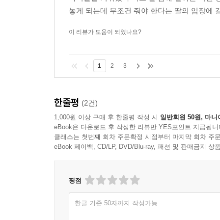
조현아 『밥줄광대놀음』
놓게 되는데 무조건 줘야 한다는 딸의 입장에 갈
김효인 『새로고침』
이 리뷰가 도움이 되었나요?
전혜진 『고르디우스의 매듭을 자르면』
김청귤 『제습기 다이어트』
최의택 『논터널링』
1
2
3
김유담 『스페이스 M』
전삼혜 『나름에게 가는 길』
최진영 『오로라』
한줄평
(2건)
이혁진 『가장 완벽한 주행』
1,000원 이상 구매 후 한줄평 작성 시
일반회원 50원, 마니
강화길 『영희와 제임스』
eBook은 다운로드 후 작성한 리뷰만 YES포인트 지급됩니
이문영 『루카스』
클래스는 첫번째 회차 주문확정 시점부터 마지막 회차 주문
eBook 페이백, CD/LP, DVD/Blu-ray, 패션 및 판매금
현찬양 『인현왕후의 회빙환을 위하여』
차현지 『다다른 날들』
김성중 『두더지 인간』
평점
김서해 『라비우와 링과』
임선우 『0000』
한글 기준 50자까지 작성가능
듀 나 『바리』