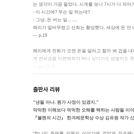
는 생각이 가끔 들었다. 시계를 보니 7시가 다 되어
- 이 시간에? 무슨 일 하는데?
- 그냥, 돈 버는 일…….
해리가 얼버무렸고 선희는 황당했다. 세상에 돈 안 버
--- p.19
해리에게 전화가 오면 돈을 달라고 할까 봐 겁을 
게 전세금을 마련해줘야 하나 싶다가도 밥벌이도 못
--- pp.29-30
선희는 친절하다는 칭찬을 들으면 그날 해리가 했던
출판사 리뷰
다. 눈으로 보지 않고도 촘촘하고 빠르게 면을 써
들처럼 해리도 엄마의 솜씨와 태도에 감탄한 거라고 
“낸들 아나. 뭔가 사정이 있겠지.”
에 다른 감정도 깔려 있었다. 선희는 그게 자식들을
막막한 이해보다 먹먹한 오해를 택하는 사람들 이
기엔 해리의 뉘앙스가 석연치 않았다. 그 말을 들었
『불펜의 시간』 한겨레문학상 수상 김유원 작가 신
캐물었다면 그 감정이 무엇인지 알았을 것이다. 그러
--- pp.55-56
“하나의 주제를 인물의 이야기에 걸맞게 직조해