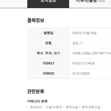
도서정보
리뷰/한줄평
(15/2)
품목정보
발행일
2025년 07월 30일
판형
양장
쪽수, 무게, 크기
148쪽 | 228g | 100*180*17
ISBN13
9791171714629
ISBN10
1171714629
관련분류
카테고리 분류
국내도서
소설/시/희곡
한국소설
한국 단편소설