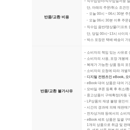
직수입양서/직수입일서중 일
단, 아래의 주문/취소 조건인
오늘 00시 ~ 06시 30분 
반품/교환 비용
오늘 06시 30분 이후 주문
직수입 음반/영상물/기프트 
단, 당일 00시~13시 사이
박스 포장은 택배 배송이 가
소비자의 책임 있는 사유로 
소비자의 사용, 포장 개봉에 
복제가 가능한 상품 등의 포장을 
소비자의 요청에 따라 개별
디지털 컨텐츠인 eBook, 
eBook 대여 상품은 대여 기
모바일 쿠폰 등록 후 취소/환
반품/교환 불가사유
중고상품이 구매확정(자동 
LP상품의 재생 불량 원인이 기
시간의 경과에 의해 재판매가
전자상거래 등에서의 소비자
eBook 세트 상품은 일괄 
1개의 상품으로 취급 및 판매
우, 세트 상품 전부 및 세트