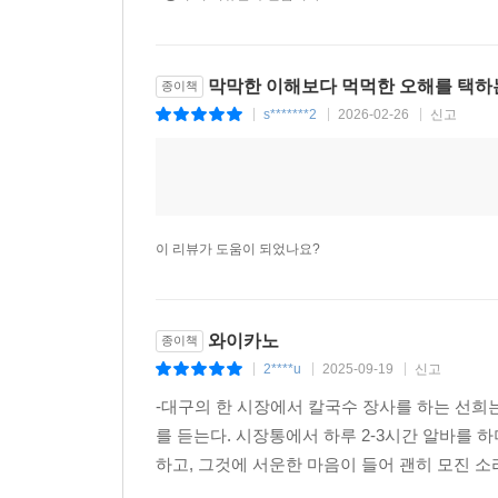
곽재식 『우주 대전의 끝』
김동식 『백 명 버튼』
배예람 『물 밑에 계시리라』
막막한 이해보다 먹먹한 오해를 택하
종이책
이소호 『나의 미치광이 이웃』
s*******2
2026-02-26
신고
|
|
|
오한기 『나의 즐거운 육아 일기』
조예은 『만조를 기다리며』
도진기 『애니』
박솔뫼 『극동의 여자 친구들』
정혜윤 『마음 편해지고 싶은 사람들을 위한 워크
이 리뷰가 도움이 되었나요?
황모과 『10초는 영원히』
김희선 『삼척, 불멸』
최정화 『봇로스 리포트』
와이카노
종이책
정해연 『모델』
2****u
2025-09-19
신고
|
|
|
정이담 『환생꽃』
-대구의 한 시장에서 칼국수 장사를 하는 선희
문지혁 『크리스마스 캐러셀』
를 듣는다. 시장통에서 하루 2-3시간 알바를
김목인 『마르셀 아코디언 클럽』
하고, 그것에 서운한 마음이 들어 괜히 모진 소
전건우 『앙심』
최양선 『그림자 나비』