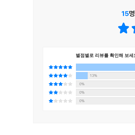
엄마가 이렇게 친절한 사람이었어?
소설을 읽는 독자의 눈은 생존을 위해 딸보다 손님
원망이었다. 감탄 아래에 깔려 있던 감정은 원망이었
15
명
삶을 고요히 따라간다. 그리고 이내 먹먹해진다. 선
--- pp.122-123
풀 수 없는 오해의 타래를 마주한 것만 같기 때
감독이기도 한 작가의 손을 거쳐 생생하게 눈앞에 펼
선희는 딸의 가슴에 쌓인 원망을 알아줘야 할 때란 
풍미를 더한다. 그렇게 소화된 이야기는 우리에게 질
다. 그래서 땀이 배어 나와 축축해진 손으로 보드라
와이카노” 중에 어느 쪽에 기대어 살아가는지를.
- 니 진짜 와이카노?
별점별로 리뷰를 확인해 보세
단 한 편의 이야기’를 깊게 호흡하는 특별한 경험
--- p.125
위즈덤하우스는 2022년 11월부터 단편소설 연재
13%
일주일에 한 편씩 소개하고 있다. 구병모 〈파쇄〉,
0%
50편의 이야기가 독자들의 사랑을 받아왔다. 위
0%
한데 묶는 기존의 방식이 아닌, ‘단 한 편’의 단
0%
경험을 선사한다. 위픽은 소재나 형식 등 그 어떤 
아니라 논픽션 작가, 시인, 청소년문학 작가 등 다
시즌1 50편에 이어 시즌2는 더욱 새로운 작가와 이야