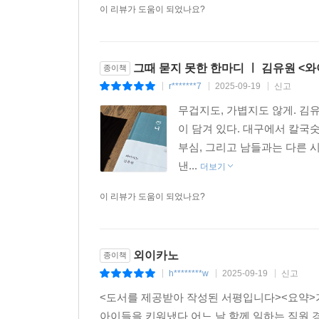
이 리뷰가 도움이 되었나요?
이하진 『확률의 무덤』
은모든 『감미롭고 간절한』
이유리 『잠이 오나요』
그때 묻지 못한 한마디 ㅣ 김유원 <
종이책
심너울 『이런, 우리 엄마가 우주선을 유괴했어요
r*******7
2025-09-19
신고
|
|
|
최현숙 『창신동 여자』
무겁지도, 가볍지도 않게. 김
연여름 『2학기 한정 도서부』
이 담겨 있다. 대구에서 칼국숫
서미애 『나의 여자 친구』
부심, 그리고 남들과는 다른 
김원영 『우리의 클라이밍』
낸...
정지돈 『현대적이라고 말할 수 없는 죽음들』
더보기
이서수 『첫사랑이 언니에게 남긴 것』
이 리뷰가 도움이 되었나요?
이경희 『매듭 정리』
송경아 『무지개나래 반려동물 납골당』
현호정 『삼색도』
외이카노
종이책
김 현 『고유한 형태』
h********w
2025-09-19
신고
|
|
|
김이환 『더 나은 인간』
이민진 『무칭』
<도서를 제공받아 작성된 서평입니다><요약>
안 담 『소녀는 따로 자란다』
아이들을 키워냈다 어느 날 함께 일하는 직원 