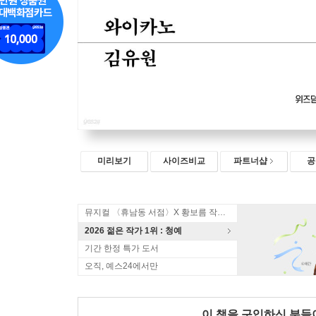
미리보기
사이즈비교
파트너샵
공
뮤지컬 〈휴남동 서점〉X 황보름 작가 북토크
2026 젊은 작가 1위 : 청예
기간 한정 특가 도서
오직, 예스24에서만
이 책을 구입하신 분