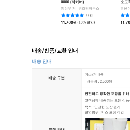
김유원 『와이카노』
0000 (리커버)
소도
백온유 『연고자들』
임선우 저
위즈덤하우스
함윤이
|
77건
11,700
원
(10% 할인)
11,7
배송/반품/교환 안내
배송 안내
예스24 배송
배송 구분
배송비 : 2,500원
안전하고 정확한 포장을 위해 
고객님께 배송되는 모든 상품을
목적 : 안전한 포장 관리
촬영범위 : 박스 포장 작업
포장 안내