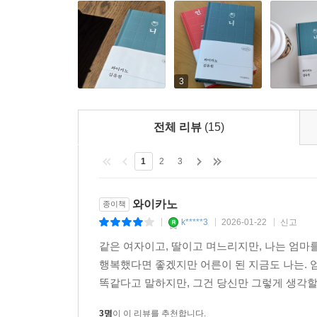
임솔아 작가 등이 함께한다. 또한 시즌2에는 작가 
풍성하게 펼쳐 보일 예정이다.
위픽 시리즈 소개
3
위픽은 위즈덤하우스의 단편소설 시리즈입니다. ‘단 
넓혀줄 새로운 한 조각이 되기를, 작은 조각 하나
전체 리뷰
(15)
꿈꿉니다.
1
2
3
한 조각의 문학, 위픽
와이카노
종이책
구병모 『파쇄』
k*****3
2026-01-22
신고
|
|
|
이희주 『마유미』
같은 여자이고, 딸이고 며느리지만, 나는 엄마를
윤자영 『할매 떡볶이 레시피』
행복했다면 좋겠지만 어른이 된 지금도 나는. 엄
박소연 『북적대지만 은밀하게』
똑같다고 말하지만, 그건 당신만 그렇게 생각할 뿐
김기창 『크리스마스이브의 방문객』
이종산 『블루마블』
3명
이 이 리뷰를 추천합니다.