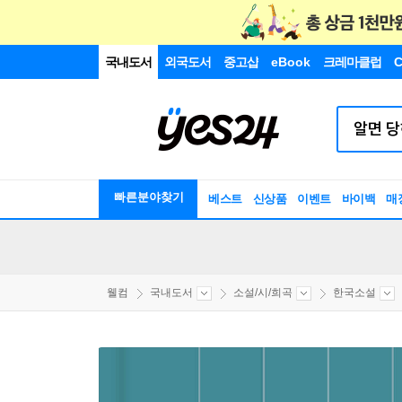
국내도서
외국도서
중고샵
eBook
크레마클럽
C
빠른분야찾기
베스트
신상품
이벤트
바이백
매
웰컴
국내도서
소설/시/희곡
한국소설