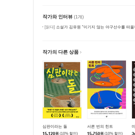
작가와 인터뷰
(1개)
[읽다]
소설가 김유원 "이기지 않는 야구선수를 떠올
작가의 다른 상품
심판이라는 돌
서른 번의 힌트
미
15,120
원
(10% 할인)
15,750
원
(10% 할인)
3