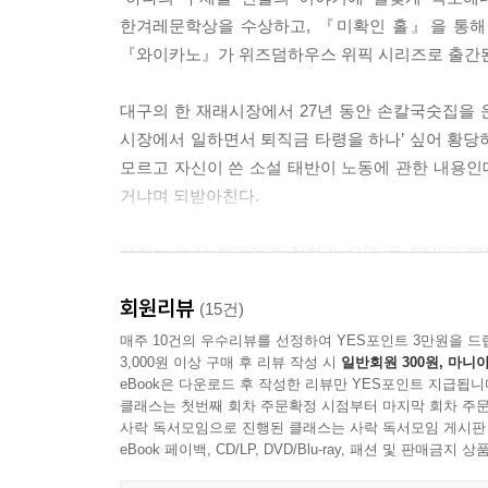
한겨레문학상을 수상하고, 『미확인 홀』을 통해 
- 엄마는 돈 달라 카면 화부터 냈잖아.
『와이카노』가 위즈덤하우스 위픽 시리즈로 출간
내가? 내가 언제? 선희는 황당했다. 돈을 주고, 주
아달라고 부담을 주고 싶지도 않았다. 하지만 이렇
대구의 한 재래시장에서 27년 동안 손칼국숫집을 운
--- p.107
시장에서 일하면서 퇴직금 타령을 하나’ 싶어 황당하
모르고 자신이 쓴 소설 태반이 노동에 관한 내용인데
선희는 책을 다 읽을 때까지 반신욕을 하지 않기로 했
거냐며 되받아친다.
다. 딸이 우는 이유를 조금도 짐작할 수 없었을 때의
때문에 그라나? 하고 위로를 건넬 단서라도 찾길 
선희는 늘상 해리에게 전화가 오면 돈 달라고 할
건 단서가 아니라 또 다른 미로로 안내하는 초대장
월세라도 아끼게 전세금을 마련해줘야 하나 싶다가
오빠보다 나를 더 좋아한 아빠에게 이 책을 바칩니다
회원리뷰
거리는 습관이 외벌이로 아이 둘을 부족함 없이 
(15건)
--- pp.113-114
몰라주는 것에 한탄한다.
매주 10건의 우수리뷰를 선정하여 YES포인트 3만원을 드
3,000원 이상 구매 후 리뷰 작성 시
일반회원 300원, 마니아
이후 경숙과의 문제가 해결되고 기쁜 마음에 해리
- 니 돈이 그래 많나? 돈이 남아도나?
eBook은 다운로드 후 작성한 리뷰만 YES포인트 지급됩니
흐느낌을 듣게 된다. 느닷없는 딸의 흐느낌에 선희
화가 난 선희가 빈정거리자 해리가 그제야 고개를 
클래스는 첫번째 회차 주문확정 시점부터 마지막 회차 주문
사락 독서모임으로 진행된 클래스는 사락 독서모임 게시판
- 응, 남아돌아.
야가 소설이 잘 안 써지나? 생활비가 부족한가? 삶이
eBook 페이백, CD/LP, DVD/Blu-ray, 패션 및 판매금
딸이 차갑게 뱉은 말을 듣는 순간 선희는 해리가 중