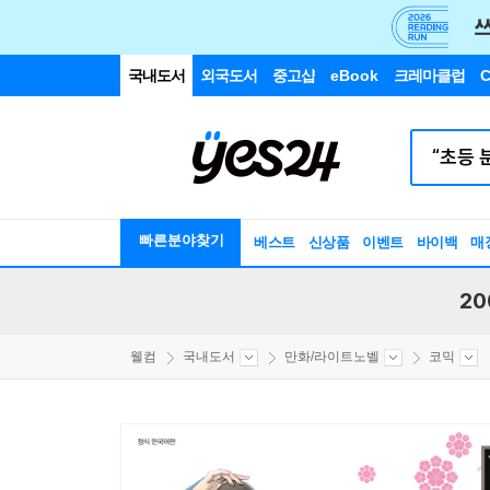
국내도서
외국도서
중고샵
eBook
크레마클럽
C
빠른분야찾기
베스트
신상품
이벤트
바이백
매
20
웰컴
국내도서
만화/라이트노벨
코믹