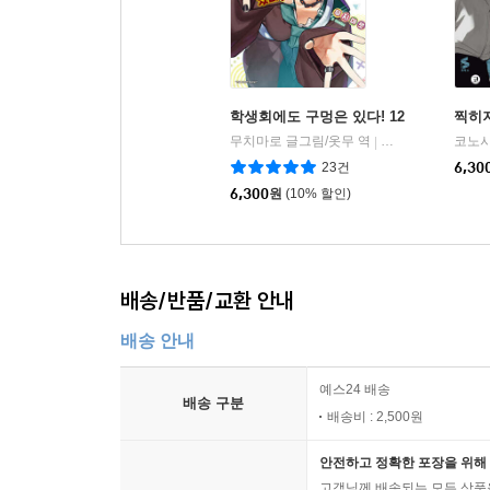
학생회에도 구멍은 있다! 12
찍히지
무치마로 글그림/옷무 역
소미미디어
|
23건
6,30
6,300
원
(10% 할인)
배송/반품/교환 안내
배송 안내
예스24 배송
배송 구분
배송비 : 2,500원
안전하고 정확한 포장을 위해 
고객님께 배송되는 모든 상품을