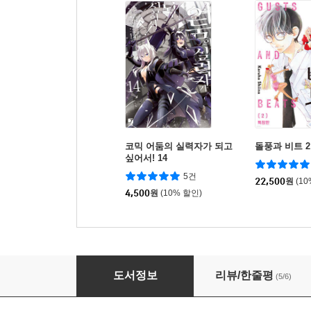
코믹 어둠의 실력자가 되고
돌풍과 비트 
싶어서! 14
5건
22,500
원
(1
4,500
원
(10% 할인)
결계사 완전판 18
도서정보
리뷰/한줄평
(5/6)