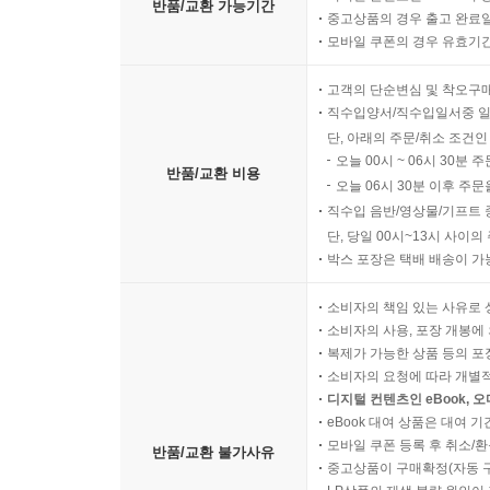
반품/교환 가능기간
중고상품의 경우 출고 완료일
모바일 쿠폰의 경우 유효기간(
고객의 단순변심 및 착오구
직수입양서/직수입일서중 일
단, 아래의 주문/취소 조건인
오늘 00시 ~ 06시 30분 
반품/교환 비용
오늘 06시 30분 이후 주문
직수입 음반/영상물/기프트 
단, 당일 00시~13시 사이
박스 포장은 택배 배송이 가
소비자의 책임 있는 사유로 
소비자의 사용, 포장 개봉에 
복제가 가능한 상품 등의 포장을 
소비자의 요청에 따라 개별
디지털 컨텐츠인 eBook, 
eBook 대여 상품은 대여 기
모바일 쿠폰 등록 후 취소/환
반품/교환 불가사유
중고상품이 구매확정(자동 