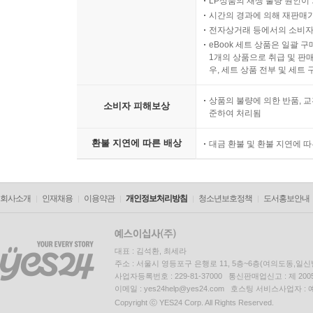
LP상품의 재생 불량 원인이 기
시간의 경과에 의해 재판매가
전자상거래 등에서의 소비자
eBook 세트 상품은 일괄 
1개의 상품으로 취급 및 판매
우, 세트 상품 전부 및 세트
상품의 불량에 의한 반품, 교
소비자 피해보상
준하여 처리됨
환불 지연에 따른 배상
대금 환불 및 환불 지연에 
회사소개
인재채용
이용약관
개인정보처리방침
청소년보호정책
도서홍보안내
대표 : 김석환, 최세라
주소 : 서울시 영등포구 은행로 11, 5층~6층(여의도동,일신
사업자등록번호 : 229-81-37000 통신판매업신고 : 제 200
이메일 : yes24help@yes24.com 호스팅 서비스사업자 :
Copyright ⓒ YES24 Corp. All Rights Reserved.