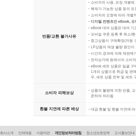
소비자의 사용, 포장 개봉에 
복제가 가능한 상품 등의 포장을 
소비자의 요청에 따라 개별
디지털 컨텐츠인 eBook, 
eBook 대여 상품은 대여 기
모바일 쿠폰 등록 후 취소/환
반품/교환 불가사유
중고상품이 구매확정(자동 
LP상품의 재생 불량 원인이 기
시간의 경과에 의해 재판매가
전자상거래 등에서의 소비자
eBook 세트 상품은 일괄 
1개의 상품으로 취급 및 판매
우, 세트 상품 전부 및 세트
상품의 불량에 의한 반품, 교
소비자 피해보상
준하여 처리됨
환불 지연에 따른 배상
대금 환불 및 환불 지연에 
회사소개
인재채용
이용약관
개인정보처리방침
청소년보호정책
도서홍보안내