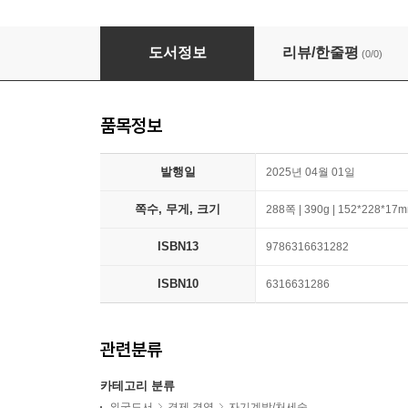
1000 preguntas que siempre te hiciste sobre
도서정보
리뷰/한줄평
(0/0)
품목정보
발행일
2025년 04월 01일
쪽수, 무게, 크기
288쪽 | 390g | 152*228*17
ISBN13
9786316631282
ISBN10
6316631286
관련분류
카테고리 분류
외국도서
경제 경영
자기계발/처세술