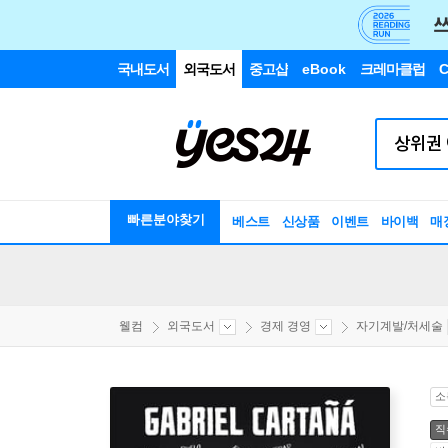
국내도서
외국도서
중고샵
eBook
크레마클럽
C
빠른분야찾기
베스트
신상품
이벤트
바이백
매
웰컴
외국도서
경제 경영
자기계발/처세술
소
직