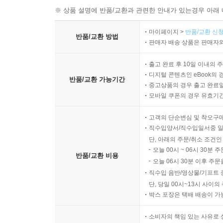
※ 상품 설명에 반품/교환과 관련한 안내가 있는경우 아래 
마이페이지 >
반품/교환 신청
반품/교환 방법
판매자 배송 상품은 판매자와
출고 완료 후 10일 이내의 
디지털 콘텐츠인 eBook의 
반품/교환 가능기간
중고상품의 경우 출고 완료일
모바일 쿠폰의 경우 유효기간(
고객의 단순변심 및 착오구
직수입양서/직수입일서중 일
단, 아래의 주문/취소 조건인
오늘 00시 ~ 06시 30분 
반품/교환 비용
오늘 06시 30분 이후 주문
직수입 음반/영상물/기프트 
단, 당일 00시~13시 사이
박스 포장은 택배 배송이 가
소비자의 책임 있는 사유로 