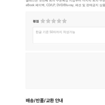
클래스는 첫번째 회차 주문확정 시점부터 마지막 회차 주문
eBook 페이백, CD/LP, DVD/Blu-ray, 패션 및 판매금
평점
한글 기준 50자까지 작성가능
배송/반품/교환 안내