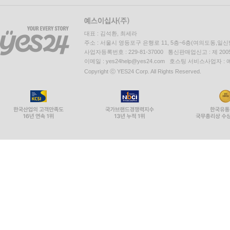
대표 : 김석환, 최세라
주소 : 서울시 영등포구 은행로 11, 5층~6층(여의도동,일신
사업자등록번호 : 229-81-37000 통신판매업신고 : 제 200
이메일 : yes24help@yes24.com 호스팅 서비스사업자 :
Copyright ⓒ YES24 Corp. All Rights Reserved.