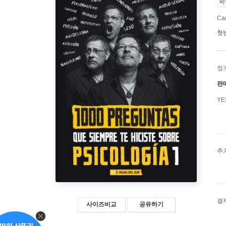
바
Car
첫
정
판
Y
추
결
사이즈비교
공유하기