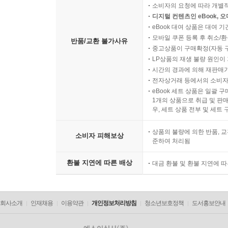
소비자의 요청에 따라 개별
디지털 컨텐츠인 eBook, 
eBook 대여 상품은 대여 기
모바일 쿠폰 등록 후 취소/환
반품/교환 불가사유
중고상품이 구매확정(자동 
LP상품의 재생 불량 원인이 기
시간의 경과에 의해 재판매가
전자상거래 등에서의 소비자
eBook 세트 상품은 일괄 
1개의 상품으로 취급 및 판매
우, 세트 상품 전부 및 세트
상품의 불량에 의한 반품, 교
소비자 피해보상
준하여 처리됨
환불 지연에 따른 배상
대금 환불 및 환불 지연에 
회사소개
인재채용
이용약관
개인정보처리방침
청소년보호정책
도서홍보안내