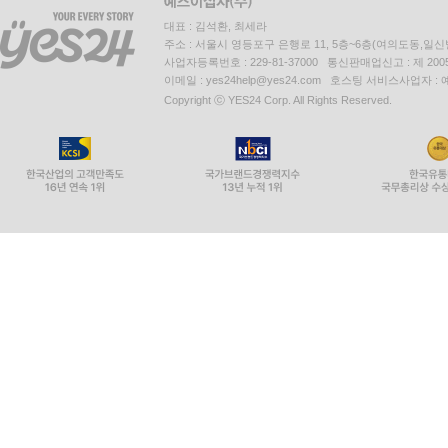
대표 : 김석환, 최세라
주소 : 서울시 영등포구 은행로 11, 5층~6층(여의도동,일신
사업자등록번호 : 229-81-37000 통신판매업신고 : 제 200
이메일 : yes24help@yes24.com 호스팅 서비스사업자 :
Copyright ⓒ YES24 Corp. All Rights Reserved.