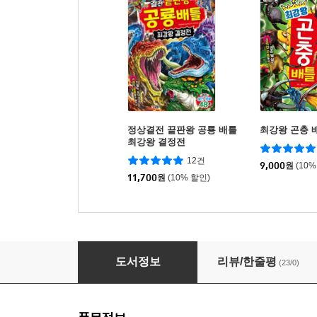
정상결전 끝판왕 공룡 배틀
최강왕 곤충 
최강왕 결정전
12건
9,000
원
(10%
11,700
원
(10% 할인)
정상결전 이종 수중 생물 올스타 대결전
도서정보
리뷰/한줄평
(23/0)