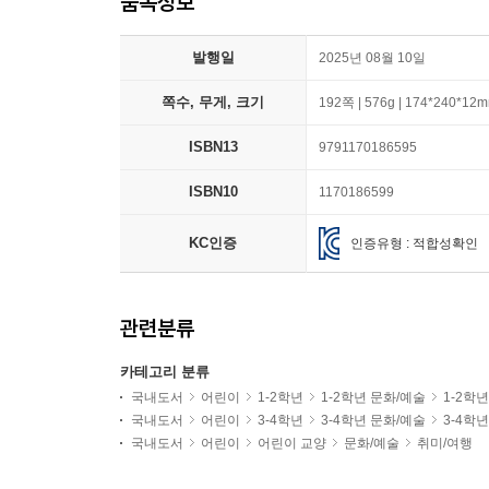
품목정보
발행일
2025년 08월 10일
쪽수, 무게, 크기
192쪽 | 576g | 174*240*12
ISBN13
9791170186595
ISBN10
1170186599
KC인증
인증유형 : 적합성확인
관련분류
카테고리 분류
국내도서
어린이
1-2학년
1-2학년 문화/예술
1-2학
국내도서
어린이
3-4학년
3-4학년 문화/예술
3-4학
국내도서
어린이
어린이 교양
문화/예술
취미/여행