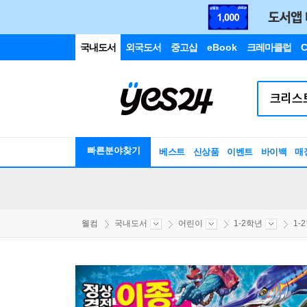
국내도서
외국도서
중고샵
eBook
크레마클럽
C
빠른분야찾기
베스트
신상품
이벤트
바이백
매
웰컴
국내도서
어린이
1-2학년
1-