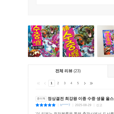
4
전체 리뷰
(23)
1
2
3
4
5
정상결전 최강왕 이종 수중 생물 올
종이책
h*****7
2025-08-29
신고
|
|
|
'이 리뷰는 컬처블룸을 통해 출판사에서 도서를