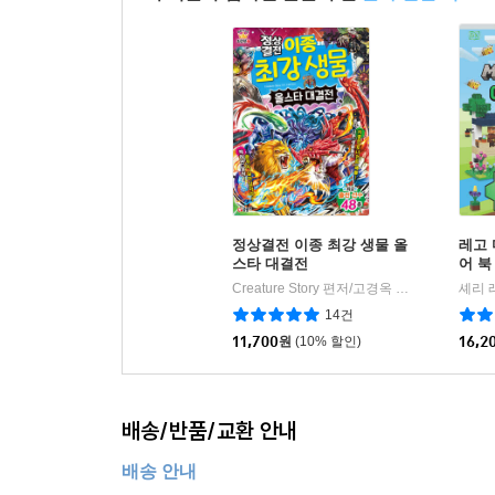
정상결전 이종 최강 생물 올
레고
스타 대결전
어 북
Creature Story 편저/고경옥 역
글송이
|
14건
11,700
원
(10% 할인)
16,2
배송/반품/교환 안내
배송 안내