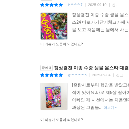
t********7
2025-09-10
신고
|
|
|
정상결전 이종 수중 생물 올스타 대
스24 바로가기닫기체크카페 
을 보고 처음에는 물에서 사는
이 리뷰가 도움이 되었나요?
정상결전 이종 수중 생물 올스타 대결전
종이책
g**********o
2025-09-04
신고
|
|
|
[출판사로부터 협찬을 받았고본
석이 있어요.바로 제8살 딸아
아빠인 제 시선에서는 처음엔
과장된 그림들...
더보기
이 리뷰가 도움이 되었나요?