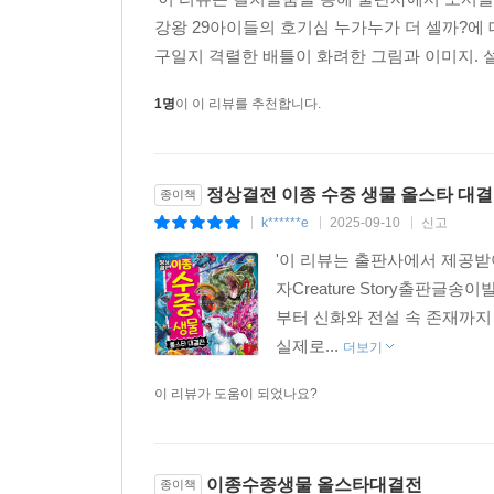
강왕 29아이들의 호기심 누가누가 더 셀까?에
구일지 격렬한 배틀이 화려한 그림과 이미지. 
1명
이 이 리뷰를 추천합니다.
정상결전 이종 수중 생물 올스타 대
종이책
k******e
2025-09-10
신고
|
|
|
'이 리뷰는 출판사에서 제공받
자Creature Story출판글송이발
부터 신화와 전설 속 존재까지
실제로...
더보기
이 리뷰가 도움이 되었나요?
이종수종생물 올스타대결전
종이책