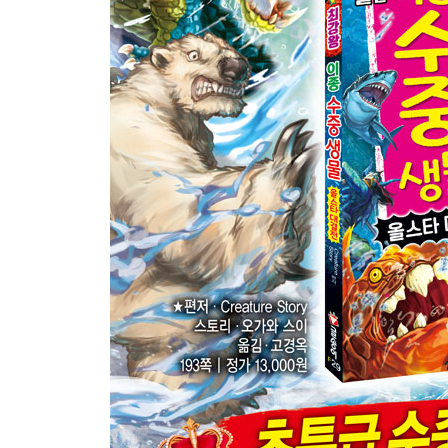
누켈라비
가와텐구
세이렌
향유고래