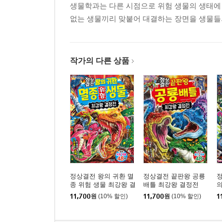
생물학과는 다른 시점으로 위험 생물의 생태에
없는 생물끼리 맞붙어 대결하는 장면을 생물들
작가의 다른 상품
정상결전 왕의 귀환 멸
정상결전 끝판왕 공룡
종 위험 생물 최강왕 결
배틀 최강왕 결정전
의
정전
11,700
원
(10% 할인)
11,700
원
(10% 할인)
1