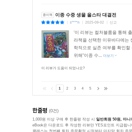
이종 수중 생물 올스타 대결전
종이책
s****n
2025-09-02
신고
|
|
|
'이 리뷰는 컬처블룸을 통해 
라책을 선택한 이유바다에는 
학적으로 실존 여부를 확인할 
위해"이종 수...
더보기
이 리뷰가 도움이 되었나요?
1
2
3
4
5
한줄평
(0건)
1,000원 이상 구매 후 한줄평 작성 시
일반회원 50원, 마니
eBook은 다운로드 후 작성한 리뷰만 YES포인트 지급됩니
클래스는 첫번째 회차 주문확정 시점부터 마지막 회차 주문