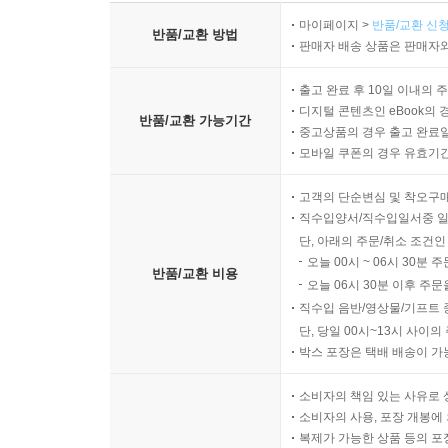
마이페이지 >
반품/교환 신청
반품/교환 방법
판매자 배송 상품은 판매자와
출고 완료 후 10일 이내의 
디지털 콘텐츠인 eBook의 
반품/교환 가능기간
중고상품의 경우 출고 완료일
모바일 쿠폰의 경우 유효기간(
고객의 단순변심 및 착오구
직수입양서/직수입일서중 일
단, 아래의 주문/취소 조건인
오늘 00시 ~ 06시 30분 
반품/교환 비용
오늘 06시 30분 이후 주문
직수입 음반/영상물/기프트 
단, 당일 00시~13시 사이
박스 포장은 택배 배송이 가
소비자의 책임 있는 사유로 
소비자의 사용, 포장 개봉에 
복제가 가능한 상품 등의 포장을 