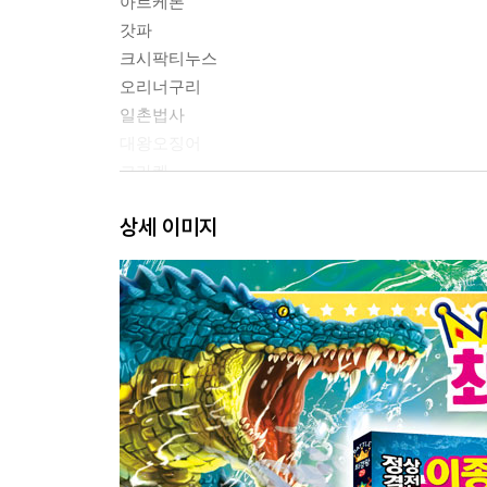
아르케론
갓파
크시팍티누스
오리너구리
일촌법사
대왕오징어
크라켄
상세 이미지
B팀
돛새치
인어공주
아노말로카리스
프라이팬 송어
흑범고래
데이노수쿠스
아나콘다
리비아탄 멜빌레이