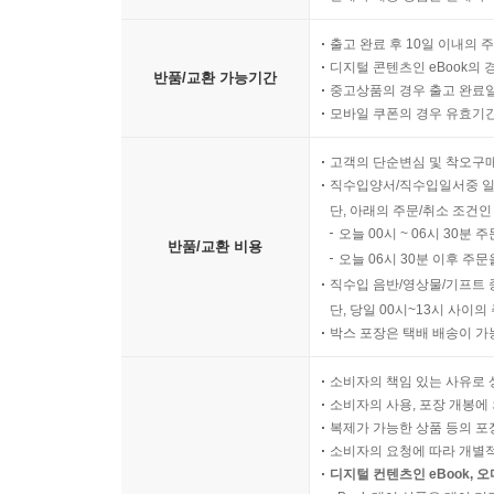
출고 완료 후 10일 이내의 
디지털 콘텐츠인 eBook의 
반품/교환 가능기간
중고상품의 경우 출고 완료일
모바일 쿠폰의 경우 유효기간(
고객의 단순변심 및 착오구
직수입양서/직수입일서중 일
단, 아래의 주문/취소 조건인
오늘 00시 ~ 06시 30분 
반품/교환 비용
오늘 06시 30분 이후 주문
직수입 음반/영상물/기프트 
단, 당일 00시~13시 사이
박스 포장은 택배 배송이 가
소비자의 책임 있는 사유로 
소비자의 사용, 포장 개봉에 
복제가 가능한 상품 등의 포장을 
소비자의 요청에 따라 개별
디지털 컨텐츠인 eBook, 