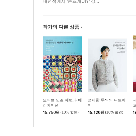
대전점에서 ‘손뜨개DIY’ 강...
작가의 다른 상품
모티브 연결 패턴과 베
섬세한 무늬의 니트웨
리에이션
어
코
15,750
원
(10% 할인)
15,120
원
(10% 할인)
1