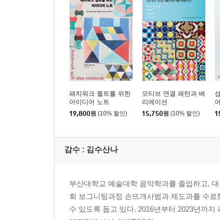
패치워크 퀼트를 위한
모티브 연결 패턴과 베
아이디어 노트
리에이션
19,800
원
(10% 할인)
15,750
원
(10% 할인)
1
감수 :
김수산나
부산대학교 예술대학 음악학과를 졸업하고, 대
회 보그니팅과정 손뜨개사범과 제도과를 수료했
수 있도록 돕고 있다. 2016년부터 2023년까