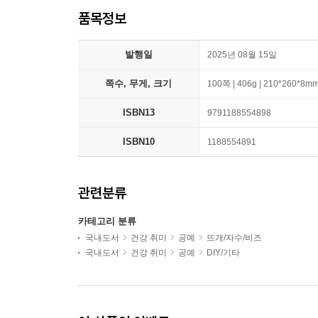
품목정보
발행일
2025년 08월 15일
쪽수, 무게, 크기
100쪽 | 406g | 210*260*8m
ISBN13
9791188554898
ISBN10
1188554891
관련분류
카테고리 분류
국내도서
건강 취미
공예
뜨개/자수/비즈
국내도서
건강 취미
공예
DIY/기타