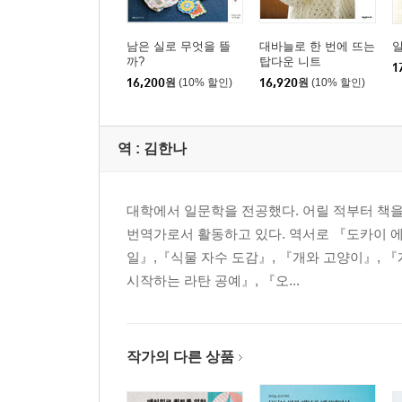
남은 실로 무엇을 뜰
대바늘로 한 번에 뜨는
까?
탑다운 니트
1
16,200
원
(10% 할인)
16,920
원
(10% 할인)
역 :
김한나
대학에서 일문학을 전공했다. 어릴 적부터 책을
번역가로서 활동하고 있다. 역서로 『도카이 
일』,『식물 자수 도감』, 『개와 고양이』, 
시작하는 라탄 공예』, 『오...
작가의 다른 상품