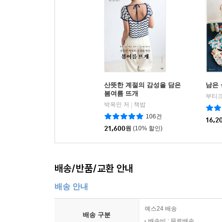
산뜻한 계절의 감성을 담은
남은 
봄여름 뜨개
부티크
박옥민 저
책밥
|
106건
16,2
21,600
원
(10% 할인)
배송/반품/교환 안내
배송 안내
예스24 배송
배송 구분
배송비 : 무료배송