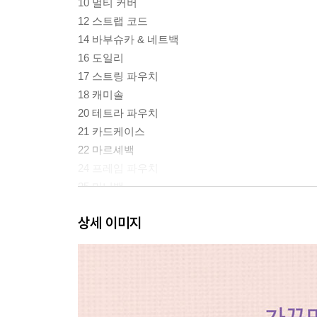
10 멀티 커버
12 스트랩 코드
14 바부슈카 & 네트백
16 도일리
17 스트링 파우치
18 캐미솔
20 테트라 파우치
21 카드케이스
22 마르셰백
24 프레임 파우치
25 미니백
26 서머 풀오버
상세 이미지
28 에코백
29 리조트백
30 버킷햇 & 버킷백
32 숄
34 반소매 카디건
36 스톨