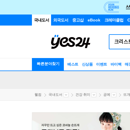
국내도서
외국도서
중고샵
eBook
크레마클럽
C
빠른분야찾기
베스트
신상품
이벤트
바이백
매
웰컴
국내도서
건강 취미
공예
뜨개