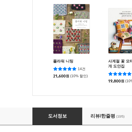
플라워 니팅
사계절 꽃 모티
개 도안집
14건
21,600
원
(10% 할인)
19,800
원
(10
모티브로 만드는 소품과 의류
도서정보
리뷰/한줄평
(10/5)