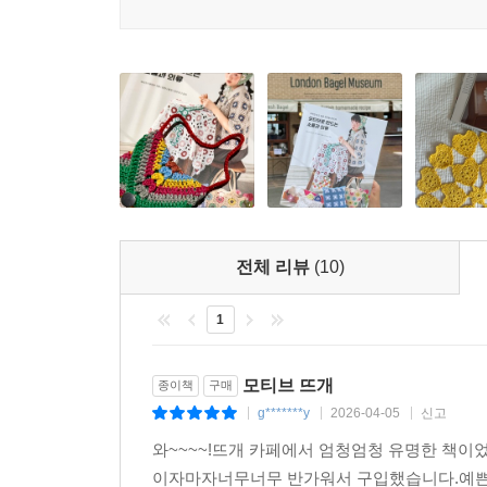
전체 리뷰
(10)
1
모티브 뜨개
종이책
구매
g*******y
2026-04-05
신고
|
|
|
와~~~~!뜨개 카페에서 엄청엄청 유명한 책이
이자마자너무너무 반가워서 구입했습니다.예쁜 