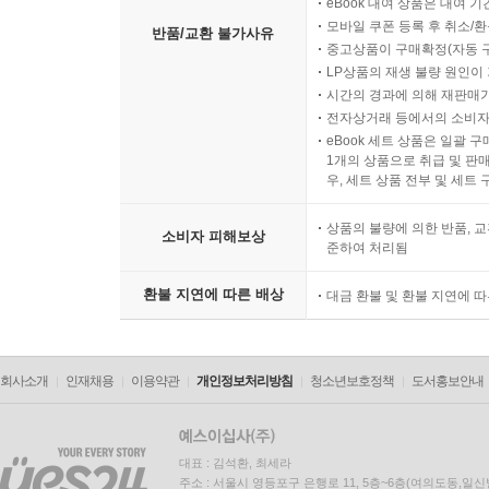
eBook 대여 상품은 대여 기
모바일 쿠폰 등록 후 취소/환
반품/교환 불가사유
중고상품이 구매확정(자동 
LP상품의 재생 불량 원인이 기
시간의 경과에 의해 재판매가
전자상거래 등에서의 소비자
eBook 세트 상품은 일괄 
1개의 상품으로 취급 및 판매
우, 세트 상품 전부 및 세트
상품의 불량에 의한 반품, 교
소비자 피해보상
준하여 처리됨
환불 지연에 따른 배상
대금 환불 및 환불 지연에 
회사소개
인재채용
이용약관
개인정보처리방침
청소년보호정책
도서홍보안내
대표 : 김석환, 최세라
주소 : 서울시 영등포구 은행로 11, 5층~6층(여의도동,일신