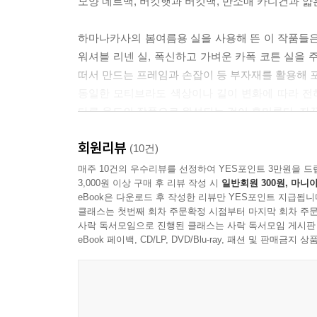
모양 네트백, 버킷햇과 버킷백, 반소매 카디건과 얇
하마나카사의 봄여름용 실을 사용해 뜬 이 작품들은
워셔블 리넨 실, 폭신하고 가벼운 카폭 코튼 실을 
떠서 만드는 프레임과 손잡이 등 부자재를 활용해 
동일한 모티브라도 색상이나 길이 변화에 따라 전
다른 용도의 작품으로 완성되는 것이 흥미롭다. 자
회원리뷰
반복적인 손뜨개의 리듬을 즐기는 모티브 뜨기
(10건)
컬러 변화와 크기 변경, 모티브 조합으로 무한 베
매주 10건의 우수리뷰를 선정하여 YES포인트 3만원을 드
3,000원 이상 구매 후 리뷰 작성 시
일반회원 300원, 마니아
eBook은 다운로드 후 작성한 리뷰만 YES포인트 지급됩니
모티브 뜨기의 장점은 동일한 패턴을 반복하기만 
클래스는 첫번째 회차 주문확정 시점부터 마지막 회차 주문
형태의 크고 작은 모티브를 조합하기도 하고, 디
사락 독서모임으로 진행된 클래스는 사락 독서모임 게시판
뜨기다. 같은 방식으로 여러 장을 뜨다 보면 패턴이
eBook 페이백, CD/LP, DVD/Blu-ray, 패션 및 판매금
물론 나만의 감각을 더해 변화를 줄 수도 있다.
추가하거나 생략함으로써 손쉽게 조정할 수 있다.
길이를 오갈 수 있고, 모티브의 장수와 배치에 따